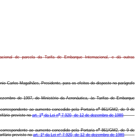
cional de parcela da Tarifa de Embarque Internacional, e dá outras
io Carlos Magalhães, Presidente, para os efeitos do disposto no parágrafo
zembro de 1997, do Ministério da Aeronáutica, às Tarifas de Embarque
o
a correspondente ao aumento concedido pela Portaria n
861/GM2, de 9 de
o
o
ifário previsto no
art. 1
da Lei n
7.920, de 12 de dezembro de 1989
.
o
 correspondente ao aumento concedido pela Portaria n
861/GM2, de 9 de
rifário previsto no
art. 1º da Lei nº 7.920, de 12 de dezembro de 1989
.