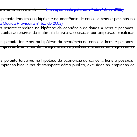
ária e aeronáutica civil.
(Redação dada pela Lei nº 12.648, de 2012)
s perante terceiros na hipótese da ocorrência de danos a bens e pessoas no
la Medida Provisória nº 61, de 2002)
is perante terceiros na hipótese da ocorrência de danos a bens e pessoas,
contra aeronaves de matrícula brasileira operadas por empresas brasileiras
is perante terceiros na hipótese da ocorrência de danos a bens e pessoas,
 empresas brasileiras de transporte aéreo público, excluídas as empresas de
is perante terceiros na hipótese da ocorrência de danos a bens e pessoas,
 empresas brasileiras de transporte aéreo público, excluídas as empresas de