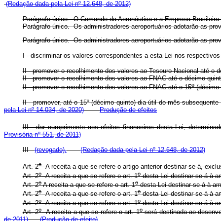
(Redação dada pela Lei nº 12.648, de 2012)
Parágrafo único. O Comando da Aeronáutica e a Empresa Brasileira de
Parágrafo único. Os administradores aeroportuários adotarão as
Parágrafo único. Os administradores aeroportuários adotarão as 
I - discriminar os valores correspondentes a esta Lei nos respectiv
II - promover o recolhimento dos valores ao Tesouro Nacional até o 
II - promover o recolhimento dos valores ao FNAC até o décimo q
o
II - promover o recolhimento dos valores ao FNAC até o 15
(décimo
II - promover, até o 15º (décimo quinto) dia útil do mês subsequ
pela Lei nº 14.034, de 2020)
Produção de efeitos
III - dar cumprimento aos efeitos financeiros desta Lei, determinad
Provisória nº 551, de 2011)
III -
(revogado).
(Redação dada pela Lei nº 12.648, de 2012)
o
Art. 2
A receita a que se refere o artigo anterior destinar-se-á, excl
o
o
Art. 2
A receita a que se refere o art. 1
desta Lei destinar-se-á à 
o
o
Art. 2
A receita a que se refere o art. 1
desta Lei destinar-se-á à a
o
o
Art. 2
A receita a que se refere o art. 1
desta Lei destinar-se-á à a
o
o
Art. 2
A receita a que se refere o art. 1
desta Lei destinar-se-á à 
o
o
Art. 2
A receita a que se refere o art. 1
será destinada ao desenvo
de 2011)
(Produção de efeito)