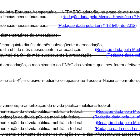
 Infra-Estrutura Aeroportuária - INFRAERO adotarão, no prazo de até trinta 
 providências necessárias para:
(Redação dada pela Medida Provisória nº 5
providências necessárias para:
(Redação dada pela Lei nº 12.648, de 2012)
os demonstrativos de arrecadação;
décimo quinto dia útil do mês subseqüente à arrecadação;
uinto dia útil do mês subsequente à arrecadação.
(Redação dada pela Medi
 quinto) dia útil do mês subsequente à arrecadação.
(Redação dada pel
ente à arrecadação, o recolhimento ao FNAC dos valores que lhes forem ef
o
o no art. 4
, inclusive mediante o repasse ao Tesouro Nacional, em a
usivamente, à amortização da dívida pública mobiliária federal.
amortização da dívida pública mobiliária federal.
(Redação dada pela Medi
mortização da dívida pública mobiliária federal.
(Redação dada pela Lei n
mortização da dívida pública mobiliária federal.
(Redação dada pela Medi
amortização da dívida pública mobiliária federal.
(Redação dada pela Lei n
lvimento e fomento do setor de aviação civil e das infraestruturas aeropo