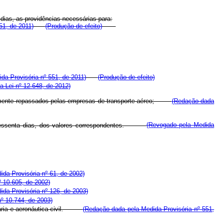
dias, as providências necessárias para:
51, de 2011)
(Produção de efeito)
da Provisória nº 551, de 2011)
(Produção de efeito)
a Lei nº 12.648, de 2012)
etivamente repassados pelas empresas de transporte aéreo;
(Redação dada
té sessenta dias, dos valores correspondentes.
(Revogado pela Medida
da Provisória nº 61, de 2002)
º 10.605, de 2002)
da Provisória nº 126, de 2003)
º 10.744, de 2003)
rtuária e aeronáutica civil.
(Redação dada pela Medida Provisória nº 551,