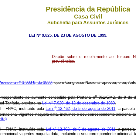
Presidência da República
Casa Civil
Subchefia para Assuntos Jurídicos
LEI Nº 9.825, DE 23 DE AGOSTO DE 1999.
Dispõe sobre o recolhimento ao Tesouro Na
providências.
rovisória nº 1.903-8, de 1999,
que o Congresso Nacional aprovou, e eu, Anton
o
orrespondente ao aumento concedido pela Portaria n
861/GM2, de 9 de de
o
al Tarifário, previsto na
Lei n
7.920, de 12 de dezembro de 1989
.
o
l - FNAC, instituído pela
Lei n
12.462, de 5 de agosto de 2011
, a parcel
rnacional vigentes naquela data, incluindo o seu correspondente adicional tar
ito)
l - FNAC, instituído pela
Lei nº 12.462, de 5 de agosto de 2011
, a parcela
rnacional vigentes naquela data, incluindo o seu correspondente adicional ta