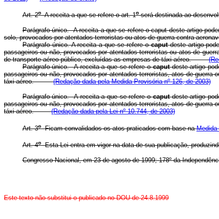
o
o
Art. 2
A receita a que se refere o art. 1
será destinada ao desenvolv
Parágrafo único. A receita a que se refere o caput deste artigo pod
solo, provocados por atentados terroristas ou atos de guerra contra aero
Parágrafo único. A receita a que se refere o
caput
deste artigo pode
passageiros ou não, provocados por atentados terroristas ou atos de guerr
de transporte aéreo público, excluídas as empresas de táxi aéreo.
(Re
Parágrafo único. A receita a que se refere o
caput
deste artigo pod
passageiros ou não, provocados por atentados terroristas, atos de guerra o
táxi aéreo.
(Redação dada pela Medida Provisória nº 126, de 2003)
Parágrafo único. A receita a que se refere o
caput
deste artigo pod
passageiros ou não, provocados por atentados terroristas, atos de guerra o
táxi aéreo.
(Redação dada pela Lei nº 10.744, de 2003)
o
Art. 3
Ficam convalidados os atos praticados com base na
Medida 
o
Art. 4
Esta Lei entra em vigor na data de sua publicação, produzindo 
Congresso Nacional, em 23 de agosto de 1999; 178º da Independênci
Este texto não substitui o publicado no DOU de 24.8.1999