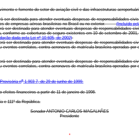
imento e fomento do setor de aviação civil e das infraestruturas aeroportu
erá ser destinada para atender eventuais despesas de responsabilidades civi
naves de empresas aéreas brasileiras no Brasil ou no exterior.
(Incluído pe
rá ser destinada para atender eventuais despesas de responsabilidades civ
a, conforme as coberturas de seguro existentes em 10 de setembro de 2001, 
dação dada pela Lei nº 10.605, de 2002)
erá ser destinada para atender eventuais despesas de responsabilidades civ
u eventos correlatos, contra aeronaves de matrícula brasileira operadas por
erá ser destinada para atender eventuais despesas de responsabilidades civ
u eventos correlatos, contra aeronaves de matrícula brasileira operadas por
o
Provisória n
1.903-7, de 29 de junho de 1999.
efeitos financeiros a partir de 11 de janeiro de 1998.
a e 111º da República.
Senador ANTONIO CARLOS MAGALHÃES
Presidente
*