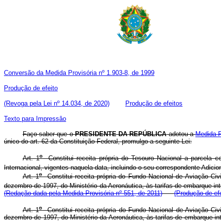
Conversão da Medida Provisória nº 1.903-8, de 1999
Produção de efeito
(Revoga pela Lei nº 14.034, de 2020)
Produção de efeitos
Texto para Impressâo
Faço saber que o
PRESIDENTE DA REPÚBLICA
adotou a
Medida P
único do art. 62 da Constituição Federal, promulgo a seguinte Lei:
o
Art. 1
Constitui receita própria do Tesouro Nacional a parcela c
Internacional, vigentes naquela data, incluindo o seu correspondente Adicion
o
Art. 1
Constitui receita própria do Fundo Nacional de Aviação Civi
dezembro de 1997, do Ministério da Aeronáutica, às tarifas de embarque inte
(Redação dada pela Medida Provisória nº 551, de 2011)
(Produção de efe
o
Art. 1
Constitui receita própria do Fundo Nacional de Aviação Civi
dezembro de 1997, do Ministério da Aeronáutica, às tarifas de embarque inte