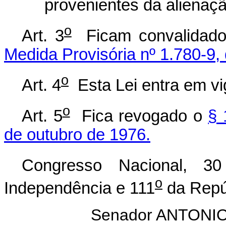
provenientes da alienaç
o
Art. 3
Ficam convalidados
Medida Provisória nº 1.780-9,
o
Art. 4
Esta Lei entra em vi
o
Art. 5
Fica revogado o
§ 
de outubro de 1976.
Congresso Nacional, 3
o
Independência e 111
da Repú
Senador ANTON