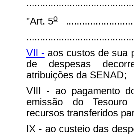
......................................
o
"Art. 5
...........................
........................................
VII -
aos custos de sua p
de despesas decorr
atribuições da SENAD;
VIII - ao pagamento do
emissão do Tesouro 
recursos transferidos p
IX - ao custeio das des