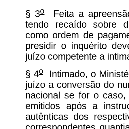
o
§ 3
Feita a apreensã
tendo recaído sobre d
como ordem de pagament
presidir o inquérito de
juízo competente a intim
o
§ 4
Intimado, o Ministé
juízo a conversão do n
nacional se for o cas
emitidos após a instr
autênticas dos respecti
correspondentes quantia