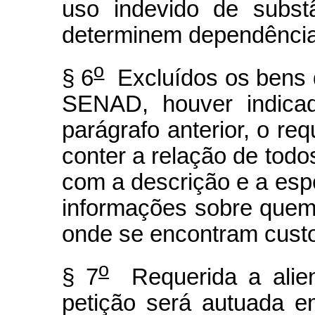
uso indevido de subst
determinem dependência 
o
§ 6
Excluídos os bens q
SENAD, houver indicad
parágrafo anterior, o re
conter a relação de tod
com a descrição e a esp
informações sobre quem 
onde se encontram cust
o
§ 7
Requerida a alien
petição será autuada e