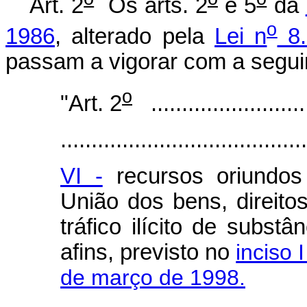
Art. 2
Os arts. 2
e 5
da
o
1986
, alterado pela
Lei n
8.
passam a vigorar com a segui
o
"Art. 2
...........................
........................................
VI -
recursos oriundos
União dos bens, direito
tráfico ilícito de subst
afins, previsto no
inciso 
de março de 1998.