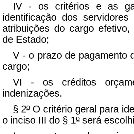
IV - os critérios e as ga
identificação dos servidore
atribuições do cargo efetivo
de Estado;
V - o prazo de pagamento d
cargo;
VI - os créditos orçam
indenizações.
§ 2
º
O critério geral para id
o inciso III do § 1
º
será escolhi