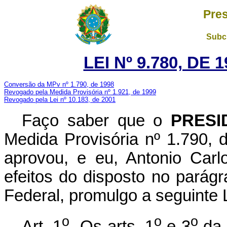
Pres
Subch
LEI Nº 9.780, DE
Conversão da MPv nº 1.790, de 1998
Revogado pela Medida Provisória nº 1.921, de 1999
Revogado pela Lei nº 10.183, de 2001
Faço saber que o
PRESI
Medida Provisória nº 1.790,
aprovou, e eu, Antonio Carl
efeitos do disposto no parágr
Federal, promulgo a seguinte L
o
o
o
Art. 1
Os arts. 1
e 3
da