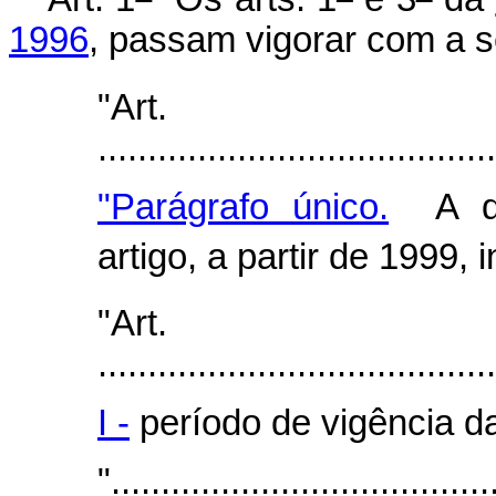
1996
, passam vigorar com a s
"Art.
.......................................
"Parágrafo único.
A div
artigo, a partir de 1999, 
"Art.
........................................
I -
período de vigência d
"......................................