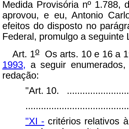
Medida Provisória nº 1.788,
aprovou, e eu, Antonio Carl
efeitos do disposto no parágr
Federal, promulgo a seguinte L
o
Art. 1
Os arts. 10 e 16 a 
1993,
a seguir enumerados, 
redação:
"Art. 10. ...........................
.......................................
"XI -
critérios relativos 