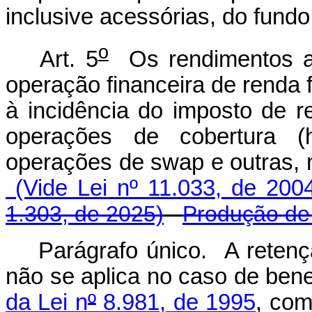
inclusive acessórias, do fundo
o
Art. 5
Os rendimentos au
operação financeira de renda f
à incidência do imposto de 
operações de cobertura (
operações de swap e outra
(Vide Lei nº 11.033, de 200
1.303, de 2025)
Produção de 
Parágrafo único. A retençã
não se aplica no caso de benef
da Lei n
º
8.981, de 1995
, co