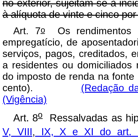
no exterior, sujeitam-se à inc
à alíquota de vinte e cinco por
o
Art. 7
Os rendimentos d
empregatício, de aposentador
serviços, pagos, creditados,
a residentes ou domiciliados n
do imposto de renda na fonte 
cento).
(Redação da
(Vigência)
o
Art. 8
Ressalvadas as hip
V, VIII
,
IX, X e XI do art. 