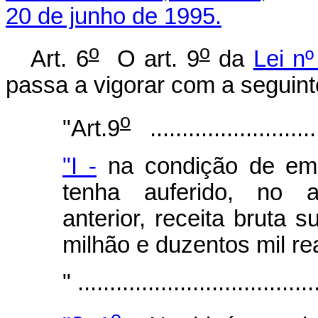
20 de junho de 1995.
o
o
Art. 6
O art. 9
da
Lei n
passa a vigorar com a seguint
o
"Art.9
............................
"I -
na condição de emp
tenha auferido, no an
anterior, receita bruta 
milhão e duzentos mil re
" .....................................