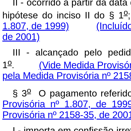
II - ocorrido a partir da dat
o
hipótese do inciso II do § 1
1.807, de 1999)
(Incluíd
de 2001)
III - alcançado pelo pedi
o
1
.
(Vide Medida Provisór
pela Medida Provisória nº 215
o
§ 3
O pagamento refer
Provisória nº 1.807, de 199
Provisória nº 2158-35, de 200
I - importa em confissão i