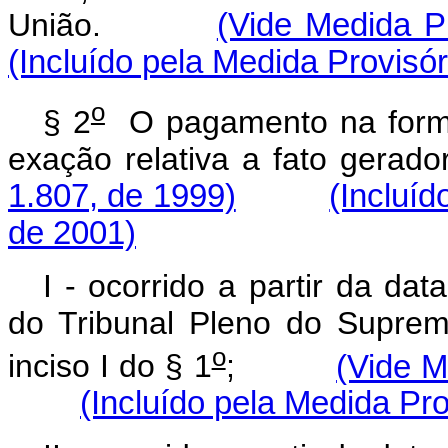
União.
(Vide Medida Pr
(Incluído pela Medida Provisó
o
§ 2
O pagamento na for
exação relativa a fato 
1.807, de 1999)
(Incluíd
de 2001)
I - ocorrido a partir da da
do Tribunal Pleno do Suprem
o
inciso I do § 1
;
(Vide M
(Incluído pela Medida Pro