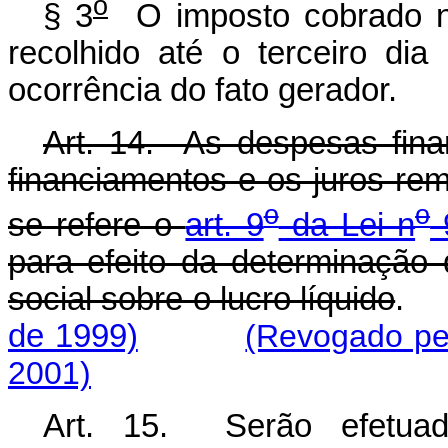
o
§ 3
O imposto cobrado na
recolhido até o terceiro di
ocorrência do fato gerador.
Art. 14. As despesas fina
financiamentos e os juros rem
o
o
se refere o
art. 9
da Lei n
9
para efeito da determinação 
social sobre o lucro líquido
.
de 1999)
(Revogado pel
2001)
Art. 15. Serão efetuado