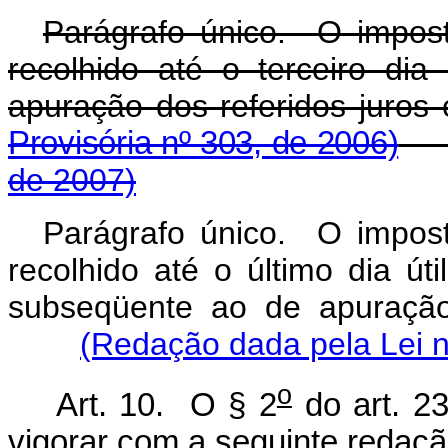
Parágrafo único. O impost
recolhido até o terceiro di
apuração dos referidos juros
Provisória nº 303, de 2006)
de 2007)
Parágrafo único. O impost
recolhido até o último dia úti
subseqüente ao de apuração
(Redação dada pela Lei n
o
Art. 10. O § 2
do art. 2
vigorar com a seguinte redaçã