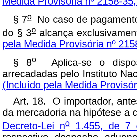
Medida Provisória nº 2158-35,
o
§ 7
No caso de pagamento pa
o
do § 3
alcança exclusivam
pela Medida Provisória nº 215
o
§ 8
Aplica-se o dispost
arrecadadas pelo Instituto 
(Incluído pela Medida Provisó
Art. 18. O importador, ant
da mercadoria na hipótese a 
o
Decreto-Lei n
1.455, de 7 