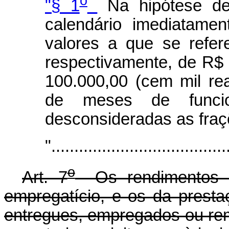
o
"§ 1
Na hipótese de 
calendário imediatame
valores a que se refer
respectivamente, de R$ 
100.000,00 (cem mil rea
de meses de funcio
desconsideradas as fra
"......................................
o
Art. 7
Os rendimentos d
empregatício, e os da presta
entregues, empregados ou rem