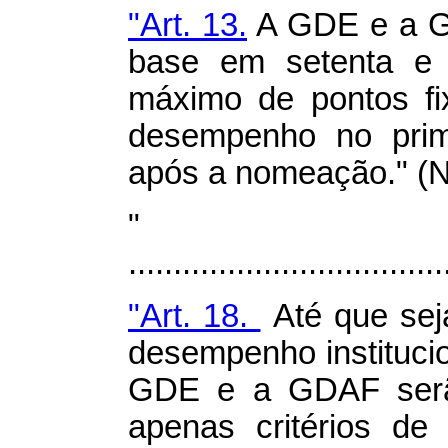
"Art. 13.
A GDE e a G
base em setenta e c
máximo de pontos fi
desempenho no prime
após a nomeação." (
"
...................................
"Art. 18.
Até que seja
desempenho institucion
GDE e a GDAF serão 
apenas critérios de