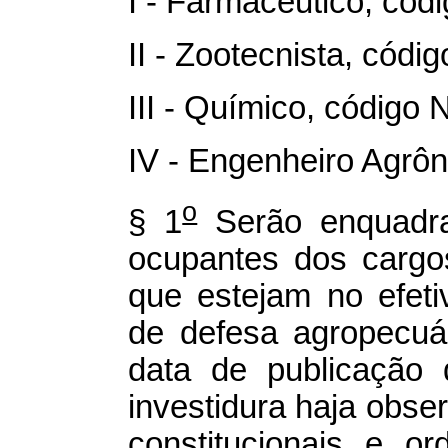
I - Farmacêutico, cód
II - Zootecnista, códi
III - Químico, código 
IV - Engenheiro Agrô
o
§ 1
Serão enquadra
ocupantes dos cargos
que estejam no efeti
de defesa agropecu
data de publicação 
investidura haja obse
constitucionais e or