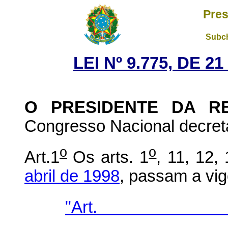
Pres
Subch
LEI Nº 9.775, DE 
O PRESIDENTE DA R
Congresso Nacional decreta
o
o
Art.1
Os arts. 1
, 11, 12,
abril de 1998
, passam a vig
"Ar
...................................