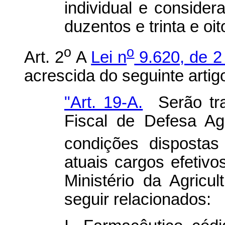
individual e considera
duzentos e trinta e oi
o
o
Art. 2
A
Lei n
9.620, de 2 
acrescida do seguinte artig
"Art. 19-A.
Serão tra
Fiscal de Defesa Ag
condições disposta
atuais cargos efetiv
Ministério da Agricu
seguir relacionados: