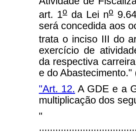
Atividade de Fiscaliz
o
o
art. 1
da Lei n
9.64
será concedida aos o
trata o inciso III do ar
exercício de atividad
da respectiva carreira
e do Abastecimento."
"Art. 12.
A GDE e a G
multiplicação dos segu
"
...................................