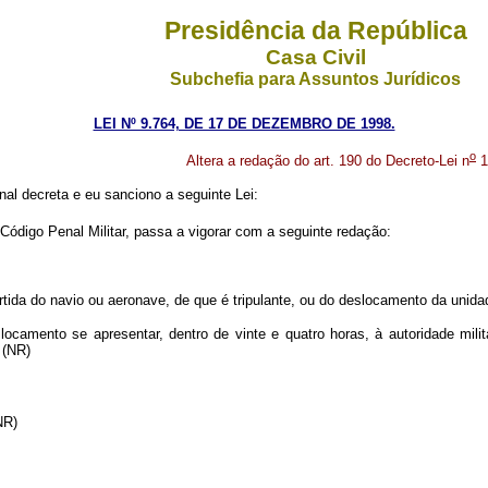
Presidência da República
Casa Civil
Subchefia para Assuntos Jurídicos
LEI Nº 9.764, DE 17 DE DEZEMBRO DE 1998.
o
Altera a redação do art. 190 do Decreto-Lei n
1
al decreta e eu sanciono a seguinte Lei:
Código Penal Militar, passa a vigorar com a seguinte redação:
artida do navio ou aeronave, de que é tripulante, ou do deslocamento da unid
camento se apresentar, dentro de vinte e quatro horas, à autoridade militar 
 (NR)
NR)