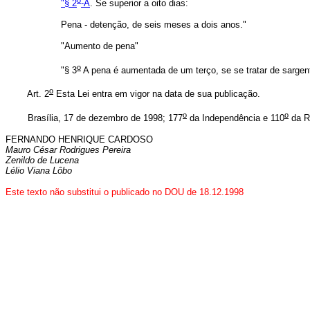
"§ 2
-A
. Se superior a oito dias:
Pena - detenção, de seis meses a dois anos."
"Aumento de pena"
o
"§ 3
A pena é aumentada de um terço, se se tratar de sargento
o
Art. 2
Esta Lei entra em vigor na data de sua publicação.
o
o
Brasília, 17 de dezembro de 1998; 177
da Independência e 110
da R
FERNANDO HENRIQUE CARDOSO
Mauro César Rodrigues Pereira
Zenildo de Lucena
Lélio Viana Lôbo
Este texto não substitui o publicado no DOU de 18.12.1998