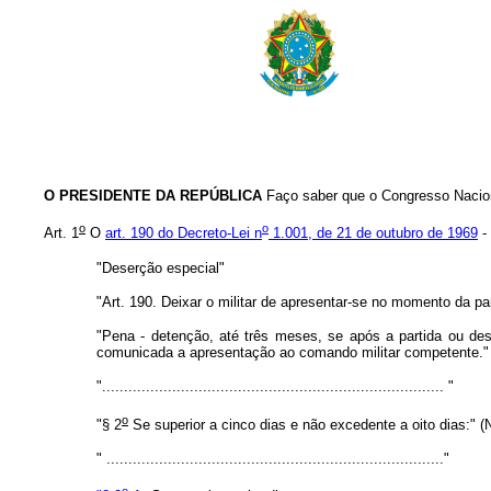
O PRESIDENTE DA REPÚBLICA
Faço saber que o Congresso Nacion
o
o
Art. 1
O
art. 190 do Decreto-Lei n
1.001, de 21 de outubro de 1969
- 
"Deserção especial"
"Art. 190. Deixar o militar de apresentar-se no momento da p
"Pena - detenção, até três meses, se após a partida ou deslo
comunicada a apresentação ao comando militar competente."
".............................................................................. "
o
"§ 2
Se superior a cinco dias e não excedente a oito dias:" (
" ............................................................................."
o