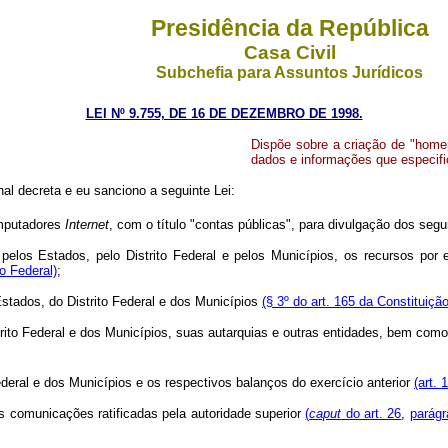
Presidência da República
Casa Civil
Subchefia para Assuntos Jurídicos
LEI Nº 9.755, DE 16 DE DEZEMBRO DE 1998.
Dispõe sobre a criação de "homep
dados e informações que especific
l decreta e eu sanciono a seguinte Lei:
mputadores
Internet
, com o título "contas públicas", para divulgação dos seg
elos Estados, pelo Distrito Federal e pelos Municípios, os recursos por el
o Federal)
;
Estados, do Distrito Federal e dos Municípios
(§ 3º do art. 165 da Constituição
strito Federal e dos Municípios, suas autarquias e outras entidades, bem c
deral e dos Municípios e os respectivos balanços do exercício anterior
(art. 
s comunicações ratificadas pela autoridade superior
(
caput
do art. 26
,
parágr