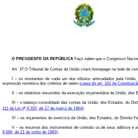
O PRESIDENTE DA REPÚBLICA
Faço saber que o Congresso Naciona
o
Art. 1
O Tribunal de Contas da União criará
homepage
na rede de co
I – os montantes de cada um dos tributos arrecadados pela União, p
expressão numérica dos critérios de rateio
(
caput
do art. 162 da Constituiçã
II – os relatórios resumidos da execução orçamentária da União, dos 
III – o balanço consolidado das contas da União, dos Estados, do Di
o
111 da Lei n
4.320, de 17 de março de 1964)
;
IV – os orçamentos do exercício da União, dos Estados, do Distrito Fe
V – os resumos dos instrumentos de contrato ou de seus aditivos e a
8.666, de 21 de junho de 1993)
;