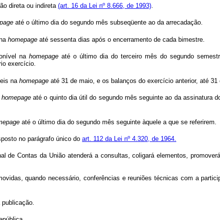
o direta ou indireta
(art. 16 da Lei nº 8.666, de 1993)
.
page
até o último dia do segundo mês subseqüente ao da arrecadação.
 na
homepage
até sessenta dias após o encerramento de cada bimestre.
ponível na
homepage
até o último dia do terceiro mês do segundo semestre
io exercício.
veis na
homepage
até 31 de maio, e os balanços do exercício anterior, até 31
a
homepage
até o quinto dia útil do segundo mês seguinte ao da assinatura d
mepage
até o último dia do segundo mês seguinte àquele a que se referirem.
sposto no parágrafo único do
art. 112 da Lei nº 4.320, de 1964.
nal de Contas da União atenderá a consultas, coligará elementos, promover
romovidas, quando necessário, conferências e reuniões técnicas com a parti
 publicação.
pública.