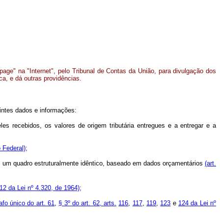
age" na "Internet", pelo Tribunal de Contas da União, para divulgação dos
a, e dá outras providências.
uintes dados e informações:
es recebidos, os valores de origem tributária entregues e a entregar e a
 Federal);
omo um quadro estruturalmente idêntico, baseado em dados orçamentários
(art.
112 da Lei nº 4.320, de 1964);
afo único do art. 61
,
§ 3º do art. 62, arts.
116
,
117
,
119
,
123
e
124 da Lei nº