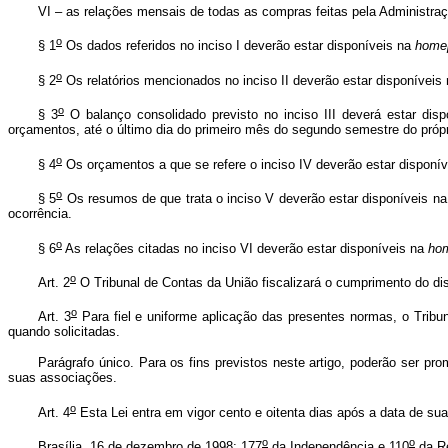
VI – as relações mensais de todas as compras feitas pela Administraçã
o
§ 1
Os dados referidos no inciso I deverão estar disponíveis na
home
o
§ 2
Os relatórios mencionados no inciso II deverão estar disponíveis
o
§ 3
O balanço consolidado previsto no inciso III deverá estar dis
orçamentos, até o último dia do primeiro mês do segundo semestre do própr
o
§ 4
Os orçamentos a que se refere o inciso IV deverão estar disponí
o
§ 5
Os resumos de que trata o inciso V deverão estar disponíveis n
ocorrência.
o
§ 6
As relações citadas no inciso VI deverão estar disponíveis na
ho
o
Art. 2
O Tribunal de Contas da União fiscalizará o cumprimento do di
o
Art. 3
Para fiel e uniforme aplicação das presentes normas, o Tribu
quando solicitadas.
Parágrafo único. Para os fins previstos neste artigo, poderão ser p
suas associações.
o
Art. 4
Esta Lei entra em vigor cento e oitenta dias após a data de sua
o
o
Brasília, 16 de dezembro de 1998; 177
da Independência e 110
da Re