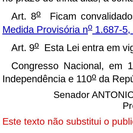
o
Art. 8
Ficam convalidados
o
Medida Provisória n
1.687-5,
o
Art. 9
Esta Lei entra em vig
Congresso Nacional, em 
o
Independência e 110
da Repú
Senador ANTON
Pr
Este texto não substitui o pu