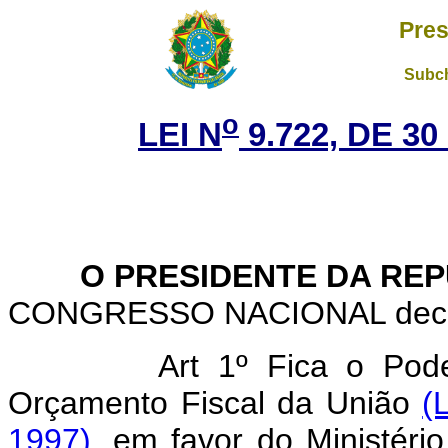
Pres
Subch
o
LEI N
9.722, DE 3
O PRESIDENTE DA REP
CONGRESSO NACIONAL decreta
Art 1º Fica o Pode
Orçamento Fiscal da União
(
1997),
em favor do Ministério