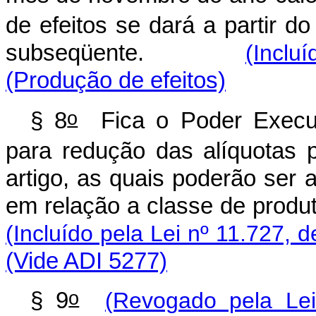
de efeitos se dará a partir do
subseqüente.
(Inclu
(Produção de efeitos)
o
§ 8
Fica o Poder Executiv
para redução das alíquotas p
artigo, as quais poderão ser 
em relação a classe de produt
(Incluído pela Lei nº 11.727, d
(Vide ADI 5277)
o
§ 9
(Revogado pela Le