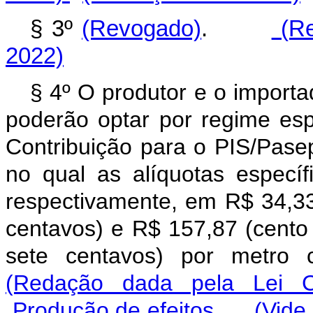
§ 3º
(Revogado)
.
(Re
2022)
§ 4º O produtor e o importa
poderão optar por regime es
Contribuição para o PIS/Pasep
no qual as alíquotas específ
respectivamente, em R$ 34,33 (
centavos) e R$ 157,87 (cento 
sete centavos) por metro
(Redação dada pela Lei 
Produção de efeitos
(Vide