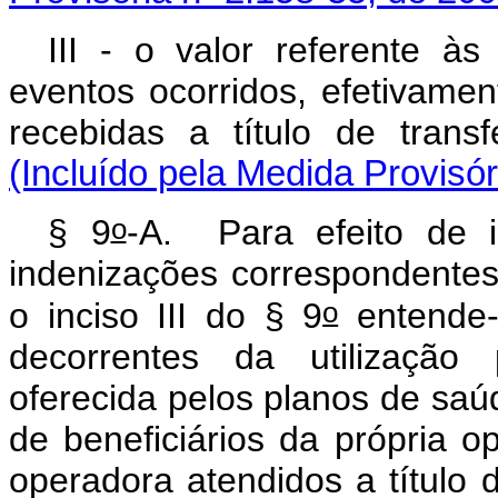
III - o valor referente à
eventos ocorridos, efetivame
recebidas a título de tran
(Incluído pela Medida Provisór
o
§ 9
-A. Para efeito de in
indenizações correspondentes
o
o inciso III do § 9
entende-s
decorrentes da utilização 
oferecida pelos planos de saúd
de beneficiários da própria o
operadora atendidos a título 