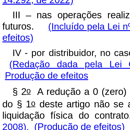
III – nas operações real
futuros.
(Incluído pela Lei 
efeitos)
IV - por distribuidor, no c
(Redação dada pela Lei 
Produção de efeitos
o
§ 2
A redução a 0 (zero) d
o
do § 1
deste artigo não se 
liquidação física do contrat
2008).
(Produção de efeitos)