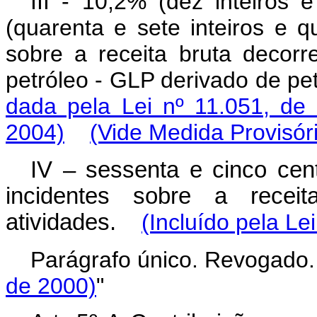
III - 10,2% (dez inteiros
(quarenta e sete inteiros e q
sobre a receita bruta decorr
petróleo - GLP derivado de p
dada pela Lei nº 11.051, de
2004)
(Vide Medida Provisór
IV – sessenta e cinco cen
incidentes sobre a recei
atividades.
(Incluído pela Le
Parágrafo único. Revoga
de 2000)
"