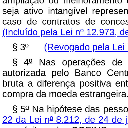
ampliação ou melhoramento da
seja ativo intangível represe
caso de contratos de co
(Incluído pela Lei nº 12.973, d
§ 3º
(Revogado pela Lei 
§ 4
º
Nas operações de câ
autorizada pelo Banco Centr
bruta a diferença positiva e
compra da moeda estrangeira
§ 5
º
Na hipótese das pessoa
22 da Lei n
º
8.212, de 24 de 