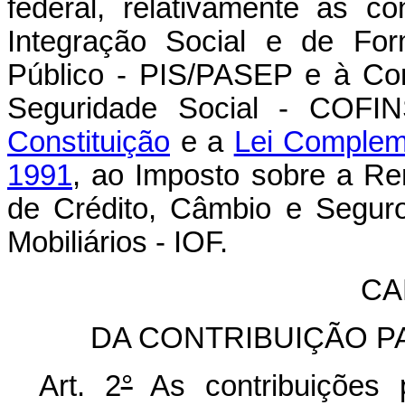
federal, relativamente às c
Integração Social e de For
Público - PIS/PASEP e à Con
Seguridade Social - COFI
Constituição
e a
Lei Complem
1991
, ao Imposto sobre a R
de Crédito, Câmbio e Seguro,
Mobiliários - IOF.
CA
DA CONTRIBUIÇÃO PA
Art. 2
°
As contribuições