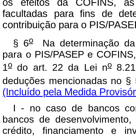
os efeitos da COFINS, a
facultadas para fins de de
contribuição para o PIS/PASE
o
§ 6
Na determinação da b
para o PIS/PASEP e COFINS, a
o
o
1
do art. 22 da Lei n
8.21
deduções mencionadas no § 
(Incluído pela Medida Provisór
I - no caso de bancos com
bancos de desenvolvimento,
crédito, financiamento e in