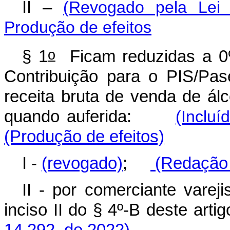
II –
(Revogado pela Lei
Produção de efeitos
o
§ 1
Ficam reduzidas a 0%
Contribuição para o PIS/Pas
receita bruta de venda de álco
quando auferida:
(Incluí
(Produção de efeitos)
I -
(revogado)
;
(Redação d
II - por comerciante vareji
inciso II do § 4º-B deste a
14.292, de 2022)