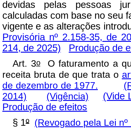
devidas pelas pessoas jurí
calculadas com base no seu f
vigente e as alterações intr
Provisória nº 2.158-35, de 2
214, de 2025)
Produção de e
o
Art. 3
O faturamento a que
receita bruta de que trata o
ar
de dezembro de 1977.
(
2014)
(Vigência)
(Vide 
Produção de efeitos
§ 1
º
(Revogado pela Lei nº