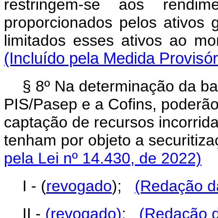
restringem-se aos rendime
proporcionados pelos ativos g
limitados esses ativos ao 
(Incluído pela Medida Provisór
§ 8º Na determinação da ba
PIS/Pasep e a Cofins, poderã
captação de recursos incorrida
tenham por objeto a securitiz
pela Lei nº 14.430, de 2022)
I - (
revogado
);
(Redação da
II -
(revogado)
;
(Redação d