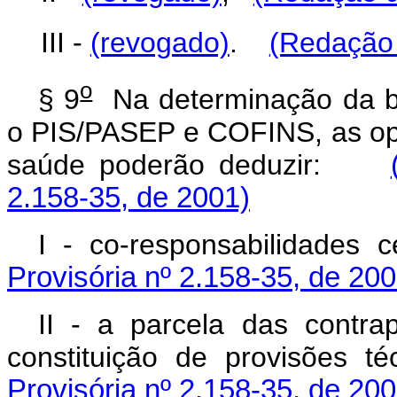
III -
(revogado)
.
(Redação 
o
§ 9
Na determinação da ba
o PIS/PASEP e COFINS, as ope
saúde poderão deduzir:
2.158-35, de 2001)
I - co-responsabilidad
Provisória nº 2.158-35, de 200
II - a parcela das contra
constituição de provisõe
Provisória nº 2.158-35, de 200