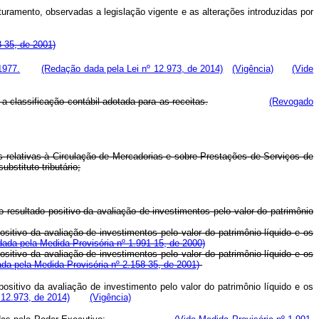
ramento, observadas a legislação vigente e as alterações introduzidas por
8-35, de 2001)
1977.
(Redação dada pela Lei nº 12.973, de 2014)
(Vigência)
(Vide
e a classificação contábil adotada para as receitas.
(Revogado
s relativas à Circulação de Mercadorias e sobre Prestações de Serviços de
stituto tributário;
 resultado positivo da avaliação de investimentos pelo valor do patrimônio
sitivo da avaliação de investimentos pelo valor do patrimônio líquido e os
ada pela Medida Provisória nº 1.991-15, de 2000)
sitivo da avaliação de investimentos pelo valor do patrimônio líquido e os
da pela Medida Provisória nº 2.158-35, de 2001)
sitivo da avaliação de investimento pelo valor do patrimônio líquido e os
 12.973, de 2014)
(Vigência)