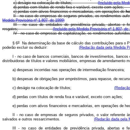
c) deságio na colocação de títulos;
(Incluído pela Medi
d) perdas com títulos de renda fixa e variável, exceto
e) perdas com ativos financeiros e mercadorias, em operações de
he
II - no caso de empresas de seguros privados, os rendimentos
Medida Provisória nº 1.807, de 1999)
III - no caso de entidades de previdência privada, abertas e f
resgates;
(Incluído pela Medida Provisória nº 1.807, de
IV - no caso de empresas de capitalização, os rendimentos au
o
§ 6
Na determinação da base de cálculo das contribuições para o 
poderão excluir ou deduzir:
(Redação dada pela Medida Pro
I - no caso de bancos comerciais, bancos de investimentos, bancos d
distribuidoras de títulos e valores mobiliários, empresas de arren
a) despesas incorridas nas operações de intermedia
b) despesas de obrigações por empréstimos, para repasse, de
c) deságio na colocação de títulos;
(Redação
d) perdas com títulos de renda fixa e variável, ex
e) perdas com ativos financeiros e mercadorias, em operações de h
II - no caso de empresas de seguros privados, o valor referente à
salvados e outros ressarcimentos.
(Redação dada pela M
III - no caso de entidades de previdência privada, abertas e f