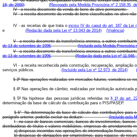
III - os valores que, computados como receita, tenham sido tr
18, de 2000)
(Revogado pela Medida Provisória nº 2.158-35, d
IV - a receita decorrente da venda de bens do ativo permanente.
IV - a receita decorrente da venda de bens classificados no a
IV - as receitas de que trata o
inciso IV do
caput
do art. 187 da Lei 
e
(Redação dada pela Lei nº 13.043 de 2014)
(Vigência)
V - a receita decorrente da transferência onerosa, a outros contrib
de 13 de setembro de 1996
.
(Incluído pela Medida Provisória 
V - a receita decorrente da transferência onerosa a outros contribu
de 13 de setembro de 1996
.
(Redação dada pela Lei nº 11.945,
VI - a receita reconhecida pela construção, recuperação, ampliação o
serviços públicos.
(Incluído pela Lei nº 12.973, de 2014)
§ 3º Nas operações realizadas em mercados futuros, considera-se rece
§ 4
º
Nas operações de câmbio, realizadas por instituição autorizada p
§ 5
º
Na hipótese das pessoas jurídicas referidas no
§ 1
º
do art. 2
determinação da base de cálculo da contribuição para o PIS/PASEP.
§ 6
°
Na determinação da base de cálculo das contribuições para 
parágrafo anterior, poderão excluir ou deduzir:
(Incluído pela 
I - no caso de bancos comerciais, bancos de investimentos, bancos d
distribuidoras de títulos e valores mobiliários, empresas de arren
a) despesas incorridas nas operações de intermediação f
b) despesas de obrigações por empréstimos, para repasse, de