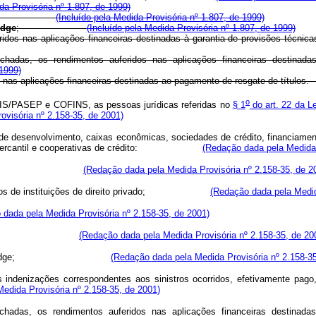
da Provisória nº 1.807, de 1999)
 com ações;
(Incluído pela Medida Provisória nº 1.807, de 1999)
dge
;
(Incluído pela Medida Provisória nº 1.807, de 1999)
 auferidos nas aplicações financeiras destinadas à garantia de provi
echadas, os rendimentos auferidos nas aplicações financeiras destinad
 1999)
feridos nas aplicações financeiras destinadas ao pagamento de resga
o
PIS/PASEP e COFINS, as pessoas jurídicas referidas no
§ 1
do art. 22 da Le
visória nº 2.158-35, de 2001)
e desenvolvimento, caixas econômicas, sociedades de crédito, financiamento
damento mercantil e cooperativas de crédito:
(Redação dada pela Medida 
ção financeira;
(Redação dada pela Medida Provisória nº 2.158-35, de 2
 recursos de instituições de direito privado;
(Redação dada pela Medid
 dada pela Medida Provisória nº 2.158-35, de 2001)
ceto com ações;
(Redação dada pela Medida Provisória nº 2.158-35, de 20
edge;
(Redação dada pela Medida Provisória nº 2.158-35
s indenizações correspondentes aos sinistros ocorridos, efetivamente pago
edida Provisória nº 2.158-35, de 2001)
echadas, os rendimentos auferidos nas aplicações financeiras destinad