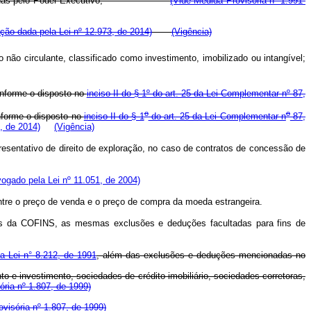
adoras expedidas pelo Poder Executivo;
(Vide Medida Provisória nº 1.991-
ção dada pela Lei nº 12.973, de 2014)
(Vigência)
 não circulante, classificado como investimento, imobilizado ou intangível;
onforme o disposto no
inciso II do § 1º do art. 25 da Lei Complementar nº 87,
o
o
onforme o disposto no
inciso II do § 1
do art. 25 da Lei Complementar n
87,
, de 2014)
(Vigência)
presentativo de direito de exploração, no caso de contratos de concessão de
ogado pela Lei nº 11.051, de 2004)
 entre o preço de venda e o preço de compra da moeda estrangeira.
tos da COFINS, as mesmas exclusões e deduções facultadas para fins de
da Lei n° 8.212, de 1991
, além das exclusões e deduções mencionadas no
 e investimento, sociedades de crédito imobiliário, sociedades corretoras,
ória nº 1.807, de 1999)
ovisória nº 1.807, de 1999)