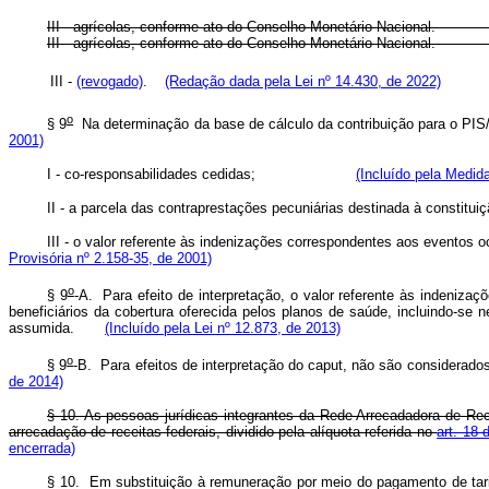
III - agrícolas, conforme ato do Conselho Monetári
III - agrícolas, conforme ato do Conselho Monetário
III -
(revogado)
.
(Redação dada pela Lei nº 14.430, de 2022)
o
§ 9
Na determinação da base de cálculo da contribuição par
2001)
I - co-responsabilidades cedidas;
(Incluído pela Medid
II - a parcela das contraprestações pecuniárias destinada
III - o valor referente às indenizações correspondentes aos ev
Provisória nº 2.158-35, de 2001)
o
§ 9
-A. Para efeito de interpretação, o valor referente às indenizaç
beneficiários da cobertura oferecida pelos planos de saúde, incluindo-se n
assumida.
(Incluído pela Lei nº 12.873, de 2013)
o
§ 9
-B. Para efeitos de interpretação do
caput
, não são considerados
de 2014)
§ 10. As pessoas jurídicas integrantes da Rede Arrecadadora de Re
arrecadação de receitas federais, dividido pela alíquota referida no
art. 18 
encerrada)
§ 10. Em substituição à remuneração por meio do pagamento de tarifa