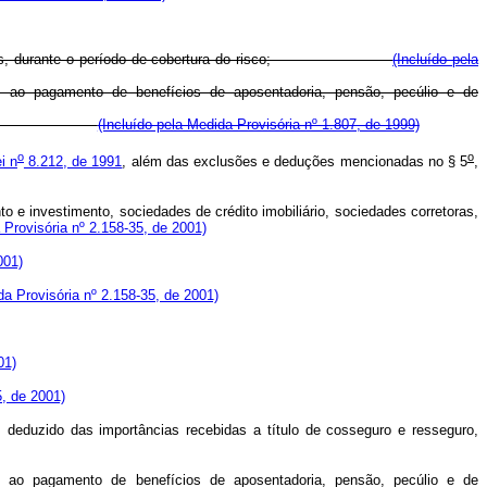
sões técnicas, durante o período de cobertura do risco;
(Incluído pela
as ao pagamento de benefícios de aposentadoria, pensão, pecúlio e de
te de títulos.
(Incluído pela Medida Provisória nº 1.807, de 1999)
o
o
i n
8.212, de 1991
, além das exclusões e deduções mencionadas no § 5
,
 e investimento, sociedades de crédito imobiliário, sociedades corretoras,
Provisória nº 2.158-35, de 2001)
001)
a Provisória nº 2.158-35, de 2001)
01)
, de 2001)
, deduzido das importâncias recebidas a título de cosseguro e resseguro,
as ao pagamento de benefícios de aposentadoria, pensão, pecúlio e de