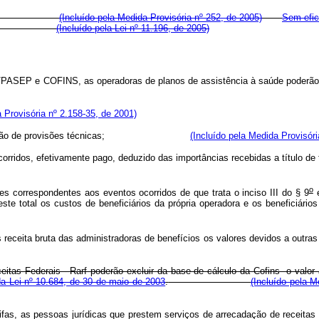
o Nacional.
(Incluído pela Medida Provisória nº 252, de 2005)
Sem efic
 Nacional.
(Incluído pela Lei nº 11.196, de 2005)
a o PIS/PASEP e COFINS, as operadoras de planos de assistência à
a Provisória nº 2.158-35, de 2001)
 à constituição de provisões técnicas;
(Incluído pela Medida Provisóri
entos ocorridos, efetivamente pago, deduzido das importâncias recebida
o
ões correspondentes aos eventos ocorridos de que trata o inciso III do § 9
e
este total os custos de beneficiários da própria operadora e os beneficiários
 receita bruta das administradoras de benefícios os valores devidos a outra
ceitas Federais - Rarf poderão excluir da base de cálculo da Cofins o val
da Lei n
º
10.684, de 30 de maio de 2003
.
(Incluído pela M
s, as pessoas jurídicas que prestem serviços de arrecadação de receitas fe