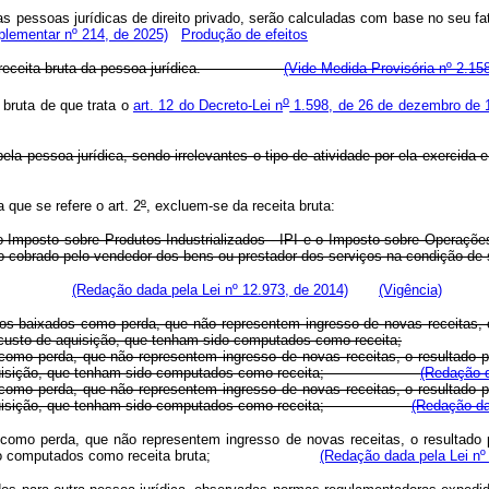
pessoas jurídicas de direito privado, serão calculadas com base no seu fatu
plementar nº 214, de 2025)
Produção de efeitos
ponde à receita bruta da pessoa jurídica.
(Vide Medida Provisória nº 2.15
o
bruta de que trata o
art. 12 do Decreto-Lei n
1.598, de 26 de dezembro de 
pela pessoa jurídica, sendo irrelevantes o tipo de atividade por ela exercida 
que se refere o art. 2
º
, excluem-se da receita bruta:
o Imposto sobre Produtos Industrializados - IPI e o Imposto sobre Operaçõe
 cobrado pelo vendedor dos bens ou prestador dos serviços na condição de sub
oncedidos;
(Redação dada pela Lei nº 12.973, de 2014)
(Vigência)
tos baixados como perda, que não representem ingresso de novas receitas, o
o custo de aquisição, que tenham sido computados como receita;
como perda, que não representem ingresso de novas receitas, o resultado po
to de aquisição, que tenham sido computados como receita;
(Redação d
como perda, que não representem ingresso de novas receitas, o resultado po
to de aquisição, que tenham sido computados como receita;
(Redação da
como perda, que não representem ingresso de novas receitas, o resultado po
 tenham sido computados como receita bruta;
(Redação dada pela Lei nº