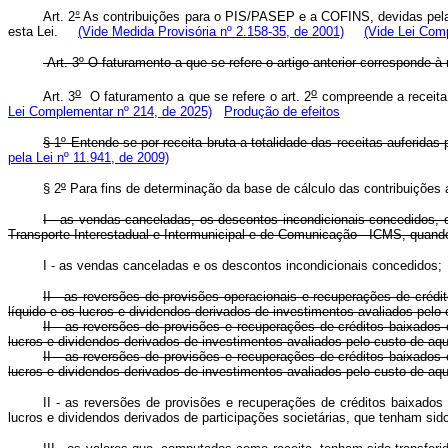
Art. 2
°
As contribuições para o PIS/PASEP e a COFINS, devidas pelas 
esta Lei.
(Vide Medida Provisória nº 2.158-35, de 2001)
(Vide Lei Com
Art. 3º O faturamento a que se refere o artigo anterior corres
o
o
Art. 3
O faturamento a que se refere o art. 2
compreende a receita 
Lei Complementar nº 214, de 2025)
Produção de efeitos
§ 1º Entende-se por receita bruta a totalidade das receitas auferidas 
pela Lei nº 11.941, de 2009)
§ 2
º
Para fins de determinação da base de cálculo das contribuições a 
I - as vendas canceladas, os descontos incondicionais concedidos, 
Transporte Interestadual e Intermunicipal e de Comunicação - ICMS, quando
I - as vendas canceladas e os descontos incondicionais c
II - as reversões de provisões operacionais e recuperações de crédi
líquido e os lucros e dividendos derivados de investimentos avaliados pel
II - as reversões de provisões e recuperações de créditos baixados 
lucros e dividendos derivados de investimentos avaliados pelo cus
II - as reversões de provisões e recuperações de créditos baixados 
lucros e dividendos derivados de investimentos avaliados pelo cus
II - as reversões de provisões e recuperações de créditos baixados 
lucros e dividendos derivados de participações societárias, que