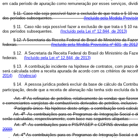
em cada período de apuração como remuneração por esses serviços, dividid
§ 11. Caso não seja possível fazer a exclusão de que trata o § 10 n
dos períodos subsequentes.
(Incluído pela Medida Provisór
§ 11. Caso não seja possível fazer a exclusão de que trata o § 10 n
dos períodos subsequentes.
(Incluído pela Lei nº 12.844, de 2013)
§ 12. A Secretaria da Receita Federal do Brasil do Ministério da Faze
federais.
(Incluído pela Medida Provisória nº 601, de 2012
§ 12. A Secretaria da Receita Federal do Brasil do Ministério da Faz
federais.
(Incluído pela Lei nº 12.844, de 2013)
§ 13. A contribuição incidente na hipótese de contratos, com prazo 
será calculada sobre a receita apurada de acordo com os critérios 
2014)
(Vigência)
§ 14. A pessoa jurídica poderá excluir da base de cálculo da Contrib
participação, desde que a receita de alienação não tenha sido excluída da 
Art. 4º As refinarias de petróleo, relativamente às vendas que fizerem
e comerciantes varejistas de combustíveis derivados de petróleo, inclusive
Parágrafo único. Na hipótese deste artigo, a contribuição ser
o
Art. 4
As contribuições para os Programas de Integração Social e d
serão calculadas, respectivamente, com base nas seguinte
o
Art. 4
As contribuições para o PIS/PASEP e COFINS devidas pelas 
2000)
o
Art. 4
As contribuições para os Programas de Integração Social e de