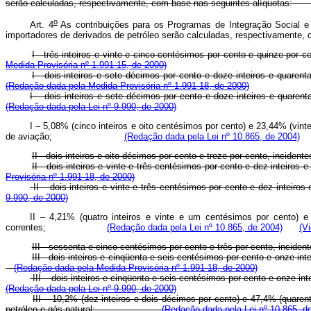
serão calculadas, respectivamente, com base nas seguintes 
o
Art. 4
As contribuições para os Programas de Integração Social 
importadores de derivados de petróleo serão calculadas, respectivamente
I - três inteiros e vinte e cinco centésimos por cento e quinz
Medida Provisória nº 1.991-15, de 2000)
I - dois inteiros e sete décimos por cento e doze inteiros e
(Redação dada pela Medida Provisória nº 1.991-18, de 2000)
I – dois inteiros e sete décimos por cento e doze inteiros e
(Redação dada pela Lei nº 9.990, de 2000)
I – 5,08% (cinco inteiros e oito centésimos por cento) e 23,44% (vint
de aviação;
(Redação dada pela Lei nº 10.865, de 2004)
II - dois inteiros e oito décimos por cento e treze por cento, 
II - dois inteiros e vinte e três centésimos por cento e dez i
Provisória nº 1.991-18, de 2000)
II – dois inteiros e vinte e três centésimos por cento e dez i
9.990, de 2000)
II – 4,21% (quatro inteiros e vinte e um centésimos por cento) e
correntes;
(Redação dada pela Lei nº 10.865, de 2004)
(V
III - sessenta e cinco centésimos por cento e três por cento,
III - dois inteiros e cinqüenta e seis centésimos por cento e on
(Redação dada pela Medida Provisória nº 1.991-18, de 2000)
III – dois inteiros e cinqüenta e seis centésimos por cento e on
(Redação dada pela Lei nº 9.990, de 2000)
III – 10,2% (dez inteiros e dois décimos por cento) e 47,4% (quarent
petróleo e gás natural;
(Redação dada pela Lei nº 10.865, d