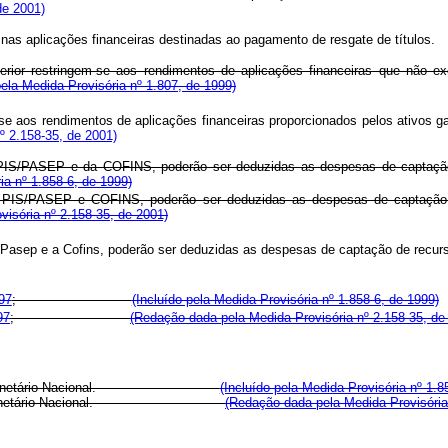
de 2001)
feridos nas aplicações financeiras destinadas ao pagamento de resga
rior restringem-se aos rendimentos de aplicações financeiras que não ex
pela Medida Provisória nº 1.807, de 1999)
se aos rendimentos de aplicações financeiras proporcionados pelos ativos ga
º 2.158-35, de 2001)
PIS/PASEP e da COFINS, poderão ser deduzidas as despesas de captação d
ia nº 1.858-6, de 1999)
PIS/PASEP e COFINS, poderão ser deduzidas as despesas de captação de
isória nº 2.158-35, de 2001)
/Pasep e a Cofins, poderão ser deduzidas as despesas de captação de recurso
97
;
(Incluído pela Medida Provisória nº 1.858-6, de 1999)
97
;
(Redação dada pela Medida Provisória nº 2.158-35, de
o Conselho Monetário Nacional.
(Incluído pela Medida Provisória nº 1.8
o Conselho Monetário Nacional.
(Redação dada pela Medida Provisória