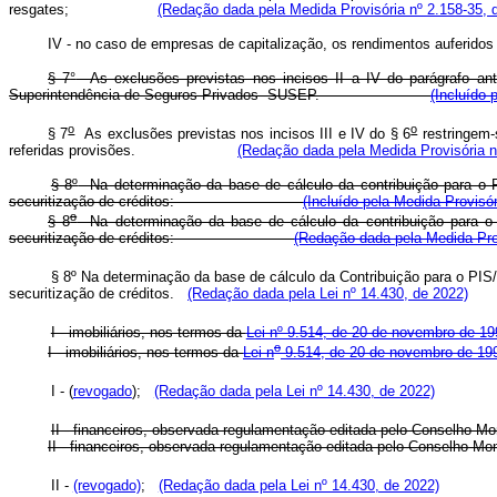
resgates;
(Redação dada pela Medida Provisória nº 2.158-35, 
IV - no caso de empresas de capitalização, os rendimentos au
§ 7
°
As exclusões previstas nos incisos II a IV do parágrafo ante
Superintendência de Seguros Privados -SUSEP.
(Incluído 
o
o
§ 7
As exclusões previstas nos incisos III e IV do § 6
restringem-
referidas provisões.
(Redação dada pela Medida Provisória n
§ 8º
Na determinação da base de cálculo da contribuição para o 
securitização de créditos:
(Incluído pela Medida Provisór
o
§ 8
Na determinação da base de cálculo da contribuição para o 
securitização de créditos:
(Redação dada pela Medida Prov
§ 8º Na determinação da base de cálculo da Contribuição para o PIS
securitização de créditos.
(Redação dada pela Lei nº 14.430, de 2022)
I - imobiliários, nos termos da
Lei nº 9.514, de 20 de novembro de 19
o
I - imobiliários, nos termos da
Lei n
9.514, de 20 de novembro de 19
I - (
revogado
);
(Redação dada pela Lei nº 14.430, de 2022)
II - financeiros, observada regulamentação editada pel
II - financeiros, observada regulamentação editada pel
II -
(revogado)
;
(Redação dada pela Lei nº 14.430, de 2022)