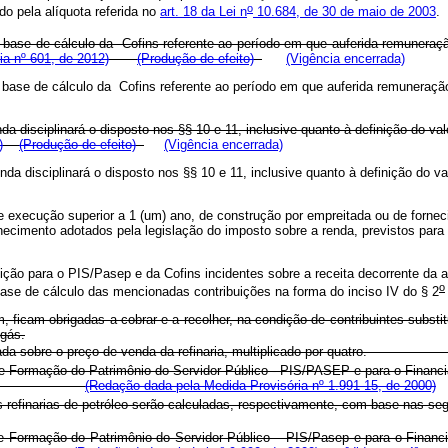
o
o pela alíquota referida no
art. 18 da Lei n
10.684, de 30 de maio de 2003
.
a base de cálculo da Cofins referente ao período em que auferida remuneraç
ia nº 601, de 2012)
(Produção de efeito)
(Vigência encerrada)
a base de cálculo da Cofins referente ao período em que auferida remuneraçã
nda disciplinará o disposto nos §§ 10 e 11, inclusive quanto à definição do 
)
(Produção de efeito)
(Vigência encerrada)
enda disciplinará o disposto nos §§ 10 e 11, inclusive quanto à definição do
de execução superior a 1 (um) ano, de construção por empreitada ou de forne
de reconhecimento adotados pela legislação do imposto sobre a renda, 
uição para o PIS/Pasep e da Cofins incidentes sobre a receita decorrente da a
o
base de cálculo das mencionadas contribuições na forma do inciso IV do § 2
, ficam obrigadas a cobrar e a recolher, na condição de contribuintes substitu
 gás.
á calculada sobre o preço de venda da refinaria, multiplicado por quat
e Formação do Patrimônio do Servidor Público - PIS/PASEP e para o Financia
s alíquotas:
(Redação dada pela Medida Provisória nº 1.991-15, de 2000)
refinarias de petróleo serão calculadas, respectivamente, com base nas 
 Formação do Patrimônio do Servidor Público – PIS/Pasep e para o Financia