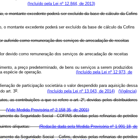
(Incluído pela Lei nº 12.844, de 2013)
ão, o montante excedente poderá ser excluído da base de cálculo da Cofins
o, o montante excedente poderá ser excluído da base de cálculo da Cofins
valor auferido como remuneração dos serviços de arrecadação de receitas
 valor devido como remuneração dos serviços de arrecadação de receitas
cimento, a preço predeterminado, de bens ou serviços a serem produzidos
previstos para a espécie de operação.
(Incluído pela Lei nº 12.973, de
lienação de participação societária o valor despendido para aquisição dessa
o
do art. 3
.
(Incluído pela Lei nº 13.043, de 2014)
(Vigência)
tos, as contribuições a que se refere o art. 2º, devidas pelos distribuidores
ro.
(Vide Medida Provisória nº 2.158-35, de 2001)
mento da Seguridade Social - COFINS devidas pelas refinarias de petróleo
seguintes alíquotas:
(Redação dada pela Medida Provisória nº 1.991-18, de
mento da Seguridade Social – Cofins, devidas pelas refinarias de petróleo