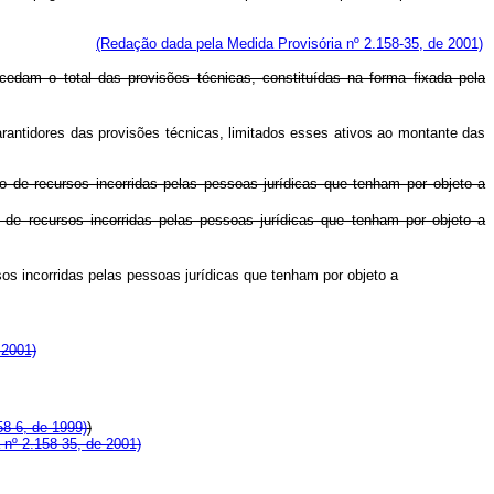
te de títulos.
(Redação dada pela Medida Provisória nº 2.158-35, de 2001)
cedam o total das provisões técnicas, constituídas na forma fixada pela
rantidores das provisões técnicas, limitados esses ativos ao montante das
e recursos incorridas pelas pessoas jurídicas que tenham por objeto a
 recursos incorridas pelas pessoas jurídicas que tenham por objeto a
s incorridas pelas pessoas jurídicas que tenham por objeto a
 2001)
58-6, de 1999)
)
 nº 2.158-35, de 2001)