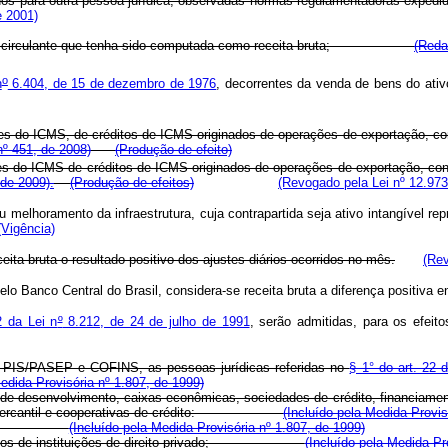
ansferidos para outra pessoa jurídica, observadas normas regulament
e 2001)
tivo não circulante que tenha sido computada como receita bruta;
(Reda
o
n
6.404, de 15 de dezembro de 1976
, decorrentes da venda de bens do ativo
uintes do ICMS, de créditos de ICMS originados de operações de exportação, c
nº 451, de 2008)
(Produção de efeito)
intes do ICMS de créditos de ICMS originados de operações de exportação, c
 de 2009).
(Produção de efeitos)
(Revogado pela Lei nº 12.973
u melhoramento da infraestrutura, cuja contrapartida seja ativo intangível re
(Vigência)
ita bruta o resultado positivo dos ajustes diários ocorridos no mês.
(Rev
elo Banco Central do Brasil, considera-se receita bruta a diferença positiva
2 da Lei n
º
8.212, de 24 de julho de 1991
, serão admitidas, para os efei
o PIS/PASEP e COFINS, as pessoas jurídicas referidas no
§ 1° do art. 22 
Medida Provisória nº 1.807, de 1999)
e desenvolvimento, caixas econômicas, sociedades de crédito, financiamento
damento mercantil e cooperativas de crédito:
(Incluído pela Medida Provis
inanceira;
(Incluído pela Medida Provisória nº 1.807, de 1999)
 recursos de instituições de direito privado;
(Incluído pela Medida Pr