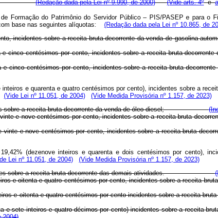
alíquotas:
(Redação dada pela Lei nº 9.990, de 2000)
(Vide arts. 4º
e
a
e de Formação do Patrimônio do Servidor Público – PIS/PASEP e para o F
, com base nas seguintes alíquotas:
(Redação dada pela Lei nº 10.865, de 2
e por cento, incidentes sobre a receita bruta decorrente da venda de g
 quarenta e cinco centésimos por cento, incidentes sobre a receita 
 quarenta e cinco centésimos por cento, incidentes sobre a receita 
e inteiros e quarenta e quatro centésimos por cento), incidentes sobre a rece
(Vide Lei nº 11.051, de 2004)
(Vide Medida Provisória nº 1.157, de 2023)
incidentes sobre a receita bruta decorrente da venda de óleo diesel;
(In
nteiros e vinte e nove centésimos por cento, incidentes sobre a recei
nteiros e vinte e nove centésimos por cento, incidentes sobre a recei
 19,42% (dezenove inteiros e quarenta e dois centésimos por cento), inc
ide Lei nº 11.051, de 2004)
(Vide Medida Provisória nº 1.157, de 2023)
 incidentes sobre a receita bruta decorrente das demais atividades.
(
ze inteiros e oitenta e quatro centésimos por cento, incidentes sobre a
ze inteiros e oitenta e quatro centésimos por cento incidentes sobre a 
a e sete inteiros e quatro décimos por cento) incidentes sobre a receita bru
e 2004)