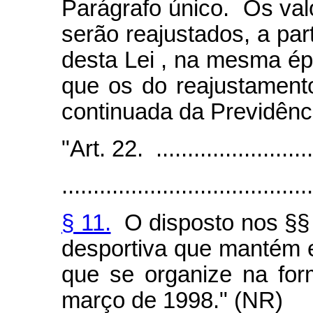
Parágrafo único. Os valo
serão reajustados, a par
desta Lei , na mesma é
que os do reajustament
continuada da Previdênci
"Art. 22. ...........................
........................................
§ 11.
O disposto nos §§
desportiva que mantém eq
que se organize na for
março de 1998." (NR)