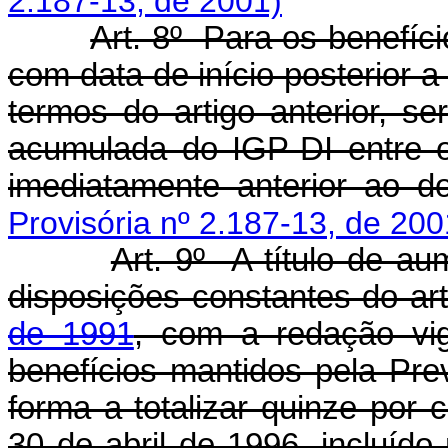
2.187-13, de 2001)
Art. 8º Para os benefíc
com data de início posterior a
termos do artigo anterior, s
acumulada do IGP-DI entre o
imediatamente anterior ao do
Provisória nº 2.187-13, de 200
Art. 9º A título de au
disposições constantes do ar
de 1991
, com a redação vi
benefícios mantidos pela Pre
forma a totalizar quinze por 
30 de abril de 1996, incluído