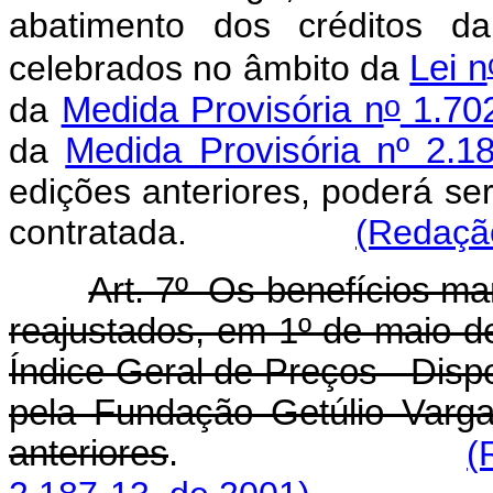
abatimento dos créditos da
celebrados no âmbito da
Lei n
o
da
Medida Provisória n
1.702
da
Medida Provisória nº 2.1
edições anteriores, poderá se
contratada.
(Redação
Art. 7º Os benefícios ma
reajustados, em 1º de maio d
Índice Geral de Preços - Dispo
pela Fundação Getúlio Varg
anteriores
.
(