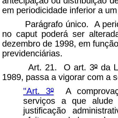
antecipação ou distribuição de
em periodicidade inferior a u
Parágrafo único. A periodi
no caput
poderá ser alterad
dezembro de 1998, em função 
previdenciárias.
Art. 21. O art. 3
º
da L
1989, passa a vigorar com a s
"Art. 3
º
A comprovação
serviços a que alude 
justificação administra