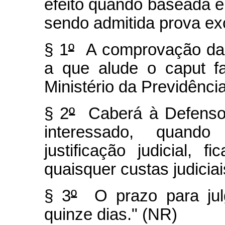
efeito quando baseada em
sendo admitida prova ex
§ 1
º
A comprovação da e
a que alude o caput f
Ministério da Previdência
§ 2
º
Caberá à Defensori
interessado, quando
justificação judicial, f
quaisquer custas judicia
§ 3
º
O prazo para julg
quinze dias." (NR)