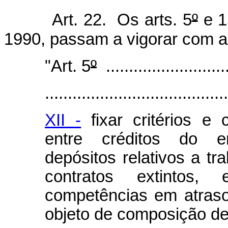
Art. 22. Os arts. 5
º
e 1
1990, passam a vigorar com a
"Art. 5
º
............................
........................................
XII -
fixar critérios e
entre créditos do e
depósitos relativos a t
contratos extintos,
competências em atraso
objeto de composição d