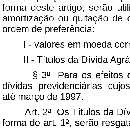
forma deste artigo, serão util
amortização ou quitação de d
ordem de preferência:
I - valores em moeda corr
II - Títulos da Dívida Agrária
§ 3
º
Para os efeitos d
dívidas previdenciárias cuj
até março de 1997.
Art. 2
º
Os Títulos da Dív
forma do art. 1
º
, serão resga