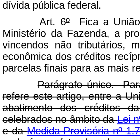
dívida pública federal.
Art. 6
º
Fica a União a
Ministério da Fazenda, a p
vincendos não tributários, 
econômica dos créditos recí
parcelas finais para as mais r
Parágrafo único. Par
refere este artigo, entre a 
abatimento dos créditos da
celebrados no âmbito da
Lei 
e da
Medida Provisória nº 1.