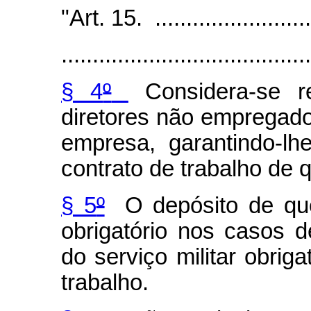
"Art. 15. ...........................
........................................
§ 4
º
Considera-se r
diretores não empregado
empresa, garantindo-lh
contrato de trabalho de qu
§ 5
º
O depósito de que 
obrigatório nos casos 
do serviço militar obriga
trabalho.