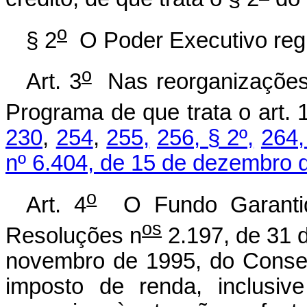
o
§ 2
O Poder Executivo regu
o
Art. 3
Nas reorganizações 
Programa de que trata o art. 
230
,
254
,
255,
256, § 2º,
264,
nº 6.404, de 15 de dezembro 
o
Art. 4
O Fundo Garantido
os
Resoluções n
2.197, de 31 d
novembro de 1995, do Consel
imposto de renda, inclusiv