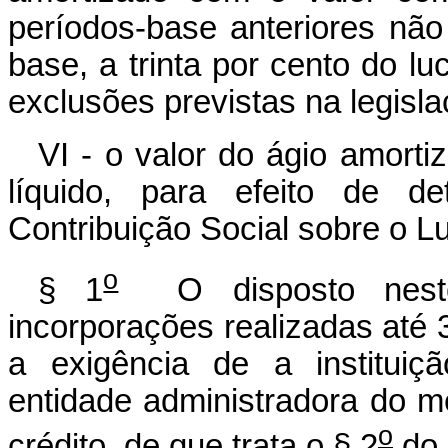
períodos-base anteriores nã
base, a trinta por cento do lu
exclusões previstas na legisla
VI - o valor do ágio amorti
líquido, para efeito de d
Contribuição Social sobre o Lu
o
§ 1
O disposto neste
incorporações realizadas até
a exigência de a instituiç
entidade administradora do m
o
crédito, de que trata o § 2
do 