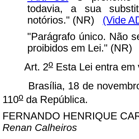
todavia, a sua substi
notórios." (NR)
(Vide A
"Parágrafo único. Não s
proibidos em Lei." (NR)
o
Art. 2
Esta Lei entra em 
Brasília, 18 de novembro 
o
110
da República.
FERNANDO HENRIQUE CA
Renan Calheiros