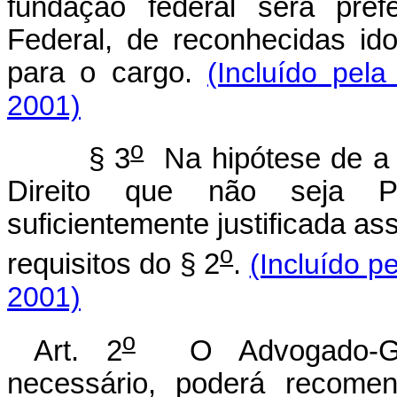
fundação federal será pref
Federal, de reconhecidas id
para o cargo.
(Incluído pel
2001)
o
§ 3
Na hipótese de a 
Direito que não seja Pr
suficientemente justificada a
o
requisitos do § 2
.
(Incluído p
2001)
o
Art. 2
O Advogado-Ger
necessário, poderá recomen