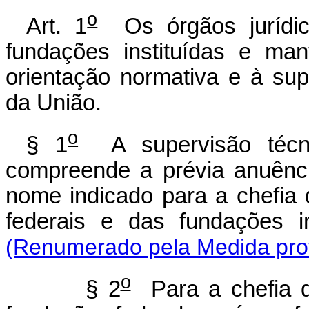
o
Art. 1
Os órgãos jurídico
fundações instituídas e man
orientação normativa e à su
da União.
o
§ 1
A supervisão técni
compreende a prévia anuênc
nome indicado para a chefia 
federais e das fundações i
(Renumerado pela Medida prov
o
§ 2
Para a chefia de