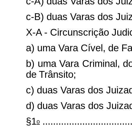
c-A) duas Varas dos Jui
c-B) duas Varas dos Jui
X-A - Circunscrição Judi
a) uma Vara Cível, de F
b) uma Vara Criminal, do
de Trânsito;
c) duas Varas dos Juiza
d) duas Varas dos Juiza
§1
..................................
o