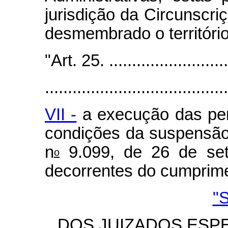
jurisdição da Circunscriç
desmembrado o território
"Art. 25. ............................
........................................
VII -
a execução das pe
condições da suspensão
n
9.099, de 26 de set
o
decorrentes do cumprime
"
DOS JUIZADOS ESPEC