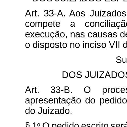
Art. 33-A. Aos Juizados
compete a conciliaçã
execução, nas causas d
o disposto no inciso VII d
Su
DOS JUIZADOS
Art. 33-B. O proce
apresentação do pedido,
do Juizado.
§
1
O
pedido
escrito
ser
o