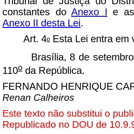
Tribunal de Justiça do Distr
constantes do
Anexo I
e as 
Anexo II desta Lei
.
Art. 4
Esta Lei entra em 
o
Brasília, 8 de setembro 
o
110
da República.
FERNANDO HENRIQUE CA
Renan Calheiros
Este texto não substitui o pub
Republicado no DOU de 10.9.