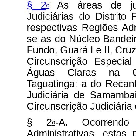
§ 2
As áreas de juri
o
Judiciárias do Distrit
respectivas Regiões Ad
se as do Núcleo Bandei
Fundo, Guará I e II, Cru
Circunscrição Especial
Águas Claras na Cir
Taguatinga; a do Recan
Judiciária de Samamba
Circunscrição Judiciária
§ 2
-A. Ocorrend
o
Administrativas, esta