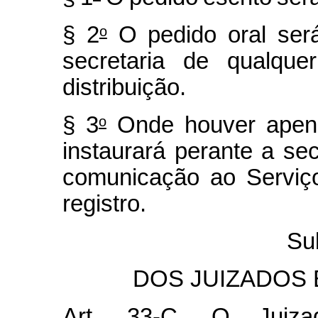
§
2
O
pedido
oral
ser
o
secretaria de qualqu
distribuição.
§
3
Onde
houver
apen
o
instaurará perante a sec
comunicação ao Serviço
registro.
Su
DOS JUIZADOS 
Art. 33-C. O Juiza