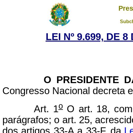
Pres
Subch
LEI Nº 9.699, DE 
O PRESIDENTE DA 
Congresso Nacional decreta e 
o
Art. 1
O art. 18, com
parágrafos; o art. 25, acrescid
dos
artigos 33-A a 33-F,
da
Le