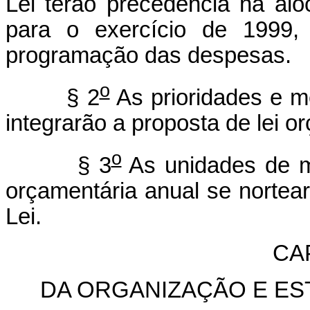
Lei terão precedência na al
para o exercício de 1999, 
programação das despesas.
o
§ 2
As prioridades e m
integrarão a proposta de lei o
o
§ 3
As unidades de m
orçamentária anual se nortea
Lei.
CAP
DA ORGANIZAÇÃO E E