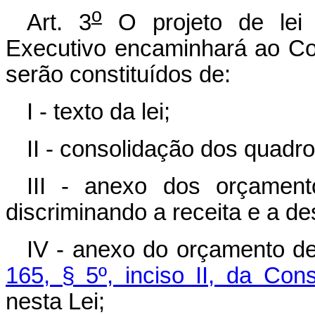
o
Art. 3
O projeto de lei 
Executivo encaminhará ao Con
serão constituídos de:
I - texto da lei;
II - consolidação dos quadr
III - anexo dos orçamento
discriminando a receita e a de
IV - anexo do orçamento de
165, § 5º, inciso II, da Cons
nesta Lei;