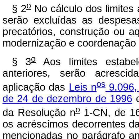
o
§ 2
No cálculo dos limites 
serão excluídas as despesa
precatórios, construção ou a
modernização e coordenação d
o
§ 3
Aos limites estabel
anteriores, serão acresci
os
aplicação das
Leis n
9.096,
de 24 de dezembro de 1996
o
da Resolução n
1-CN, de 1
os acréscimos decorrentes 
mencionadas no parágrafo ant