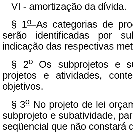
VI - amortização da dívida.
o
§ 1
As categorias de pro
serão identificadas por su
indicação das respectivas meta
o
§ 2
Os subprojetos e s
projetos e atividades, con
objetivos.
o
§ 3
No projeto de lei orçam
subprojeto e subatividade, pa
seqüencial que não constará d