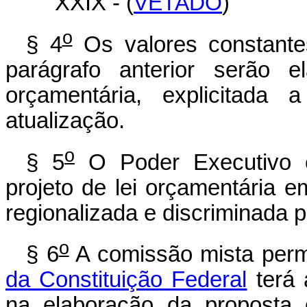
XXIX - (
VETADO
)
o
§ 4
Os valores constante
parágrafo anterior serão 
orçamentária, explicitada 
atualização.
o
§ 5
O Poder Executivo e
projeto de lei orçamentária 
regionalizada e discriminada 
o
§ 6
A comissão mista perm
da Constituição Federal
terá 
na elaboração da proposta o