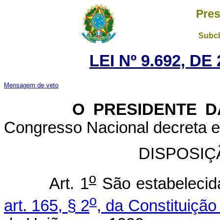
Pres
Subch
LEI Nº 9.692, D
Mensagem de veto
O PRESIDENTE DA 
Congresso Nacional decreta e 
DISPOSIÇ
o
Art. 1
São estabelecid
o
art. 165, § 2
, da Constituição