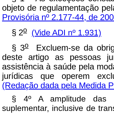
objeto de regulamentação pe
Provisória nº 2.177-44, de 200
o
§ 2
(Vide ADI nº 1.
931)
o
§ 3
Excluem-se da obriga
deste artigo as pessoas j
assistência à saúde pela mod
jurídicas que operem exclu
(Redação dada pela Medida Pr
§ 4º A amplitude das 
suplementar, inclusive de tra