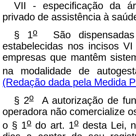
VII - especificação da á
privado de assistência à saúd
o
§ 1
São dispensadas 
estabelecidas nos incisos VI
empresas que mantêm sistem
na modalidade de autogest
(Redação dada pela Medida Pr
o
§ 2
A autorização de fun
operadora não comercialize os
o
o
o § 1
do art. 1
desta Lei, 