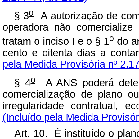
o
§ 3
A autorização de come
operadora não comercialize
o
tratam o inciso I e o § 1
do ar
cento e oitenta dias a cont
pela Medida Provisória nº 2.1
o
§ 4
A ANS poderá determ
comercialização de plano ou
irregularidade contratual, ec
(Incluído pela Medida Provisór
Art. 10. É instituído o pla