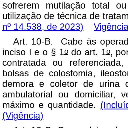
sofrerem mutilação total o
utilização de técnica de tra
nº 14.538, de 2023)
Vigênci
Art. 10-B. Cabe às operad
o
o
inciso I e o § 1
do art. 1
, po
contratada ou referenciada
bolsas de colostomia, ileost
demora e coletor de urina c
ambulatorial ou domiciliar, 
máximo e quantidade.
(Inclu
(Vigência)