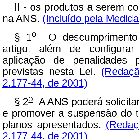
II - os produtos a serem c
na ANS.
(Incluído pela Medida
o
§ 1
O descumprimento d
artigo, além de configurar
aplicação de penalidades 
previstas nesta Lei.
(Redaçã
2.177-44, de 2001)
o
§ 2
A ANS poderá solicitar
e promover a suspensão do t
planos apresentados.
(Redaç
2.177-44, de 2001)