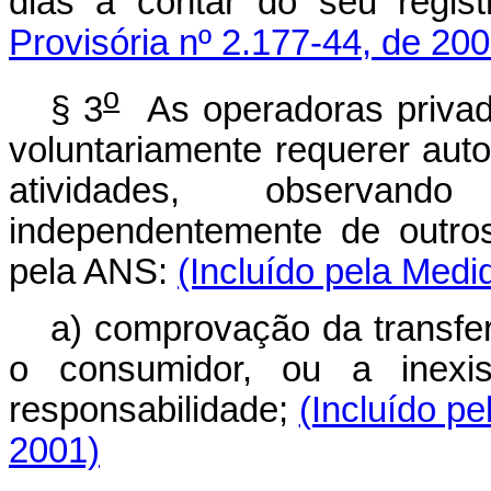
dias a contar do seu regi
Provisória nº 2.177-44, de 200
o
§ 3
As operadoras privad
voluntariamente requerer aut
atividades, observand
independentemente de outro
pela ANS:
(Incluído pela Medi
a) comprovação da transfer
o consumidor, ou a inexis
responsabilidade;
(Incluído pe
2001)