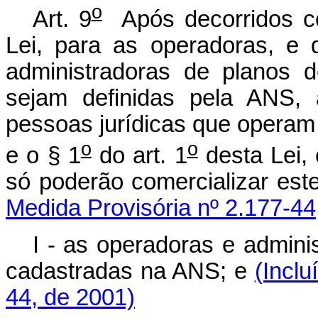
o
Art. 9
Após decorridos cen
Lei, para as operadoras, e 
administradoras de planos 
sejam definidas pela ANS, 
pessoas jurídicas que operam 
o
o
e o § 1
do art. 1
desta Lei, 
só poderão comercializar est
Medida Provisória nº 2.177-44
I - as operadoras e admini
cadastradas na ANS; e
(Inclu
44, de 2001)