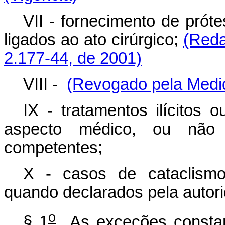
VII - fornecimento de prót
ligados ao ato cirúrgico;
(Reda
2.177-44, de 2001)
VIII -
(Revogado pela Medid
IX - tratamentos ilícitos 
aspecto médico, ou não r
competentes;
X - casos de cataclismo
quando declarados pela autor
o
§ 1
As exceções constant