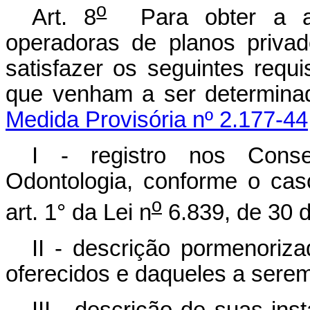
o
Art. 8
Para obter a aut
operadoras de planos priva
satisfazer os seguintes requ
que venham a ser determin
Medida Provisória nº 2.177-44
I - registro nos Cons
Odontologia, conforme o ca
o
art. 1° da Lei n
6.839, de 30 d
II - descrição pormenoriz
oferecidos e daqueles a serem
III - descrição de suas in