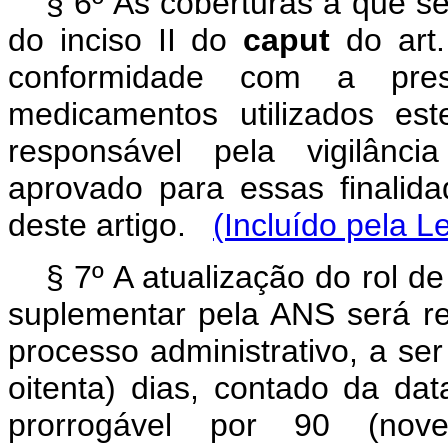
§ 6º As coberturas a que s
do inciso II do
caput
do art.
conformidade com a pre
medicamentos utilizados est
responsável pela vigilânci
aprovado para essas finalid
deste artigo.
(Incluído pela L
§ 7º A atualização do rol 
suplementar pela ANS será re
processo administrativo, a se
oitenta) dias, contado da da
prorrogável por 90 (nov