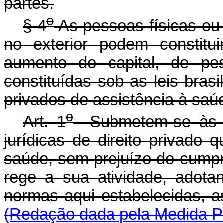
partes.
o
§ 4
As pessoas físicas ou 
no exterior podem constitui
aumento do capital, de pes
constituídas sob as leis bras
privados de assistência à saú
o
Art. 1
Submetem-se às di
jurídicas de direito privado
saúde, sem prejuízo do cumpr
rege a sua atividade, adota
normas aqui estabelecidas, a
(Redação dada pela Medida Pr