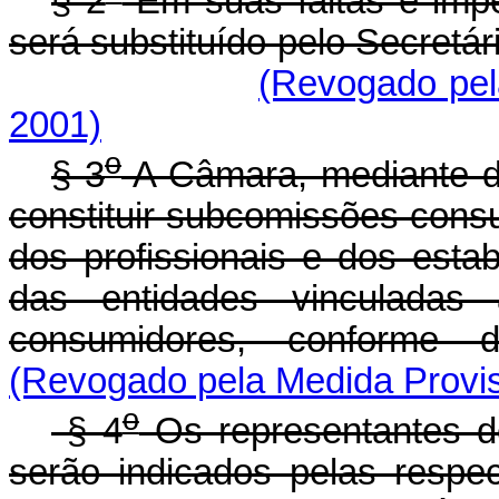
§ 2
Em suas faltas e imp
será substituído pelo Secretár
(Revogado pela
2001)
o
§ 3
A Câmara, mediante d
constituir subcomissões consu
dos profissionais e dos esta
das entidades vinculadas
consumidores, conforme d
(Revogado pela Medida Provis
o
§ 4
Os representantes de
serão indicados pelas respe