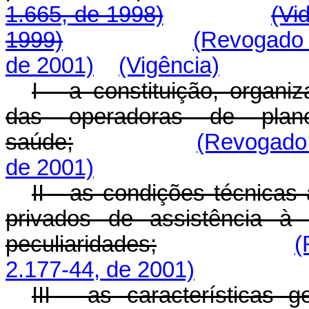
1.665, de 1998)
(Vi
1999)
(Revogado 
de 2001)
(Vigência)
I - a constituição, organi
das operadoras de plan
saúde;
(Revogado 
de 2001)
II - as condições técnicas
privados de assistência 
peculiaridades;
(
2.177-44, de 2001)
III - as características g