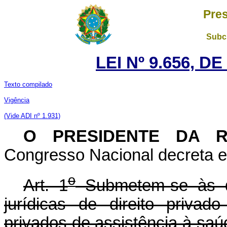
Pres
Subch
LEI Nº 9.656, D
Texto compilado
Vigência
(Vide ADI nº 1.
931)
O PRESIDENTE DA 
Congresso Nacional decreta e 
o
Art. 1
Submetem-se às di
jurídicas de direito priva
privados de assistência à sa