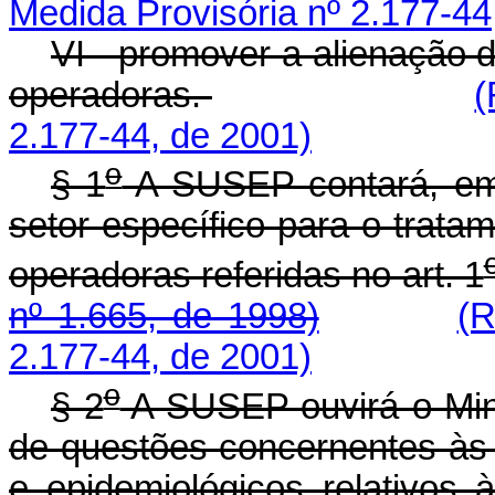
Medida Provisória nº 2.177-44
VI - promover a alienação 
operadoras.
(
2.177-44, de 2001)
o
§ 1
A SUSEP contará, em 
setor específico para o trat
operadoras referidas no art. 1
nº 1.665, de 1998)
(R
2.177-44, de 2001)
o
§ 2
A SUSEP ouvirá o Mini
de questões concernentes às 
e epidemiológicos relativos