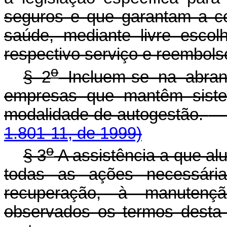
seguros e que garantam a co
saúde, mediante livre esco
respectivo serviço e reembol
o
§ 2
Incluem-se na abran
empresas que mantêm siste
modalidade de autogestão.
1.801-11, de 1999)
o
§ 3
A assistência a que al
todas as ações necessár
recuperação, à manutenç
observados os termos desta 