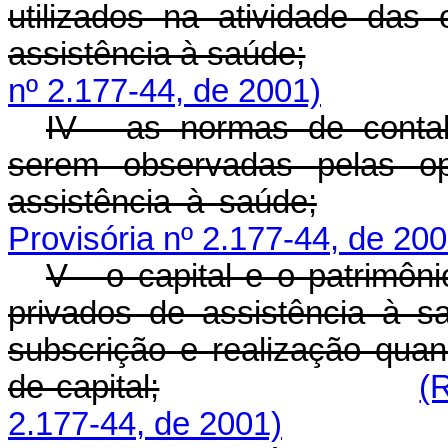
utilizados na atividade das
assistência à saúde;
nº 2.177-44, de 2001)
IV - as normas de contabil
serem observadas pelas op
assistência à saúde;
Provisória nº 2.177-44, de 200
V - o capital e o patrimôn
privados de assistência à 
subscrição e realização qua
de capital;
(
2.177-44, de 2001)