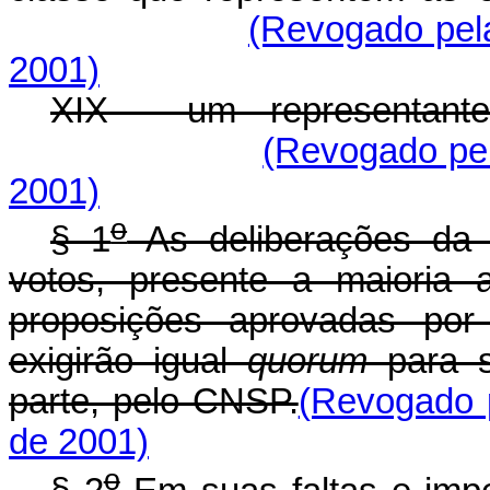
(Revogado pela
2001)
XIX - um representante 
(Revogado pel
2001)
o
§ 1
As deliberações da 
votos, presente a maioria
proposições aprovadas por 
exigirão igual
quorum
para 
parte, pelo CNSP.
(Revogado p
de 2001)
o