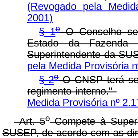
(Revogado pela Medida
2001)
o
§ 1
O Conselho será
Estado da Fazenda 
Superintendente da SU
pela Medida Provisória n
o
§ 2
O CNSP terá seu
regimento interno."
Medida Provisória nº 2.1
o
Art. 5
Compete à Superi
SUSEP, de acordo com as dir