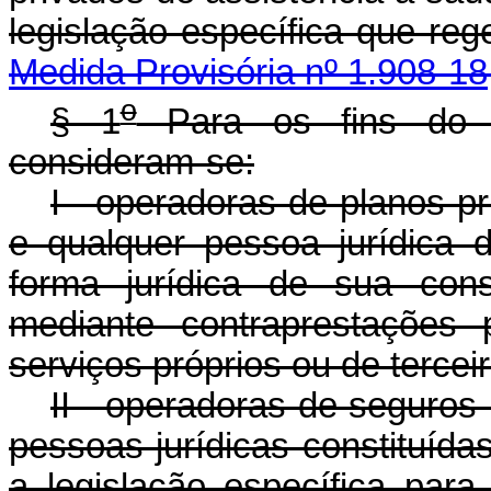
legislação específica q
Medida Provisória nº 1.908-18
o
§ 1
Para os fins do 
consideram-se:
I - operadoras de planos p
e qualquer pessoa jurídica d
forma jurídica de sua cons
mediante contraprestações 
serviços próprios ou de tercei
II - operadoras de seguros
pessoas jurídicas constituíd
a legislação específica para