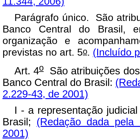
11.344, 2006)
Parágrafo único. São atrib
Banco Central do Brasil, e
organização e acompanhame
o
previstas no art. 5
.
(Incluído 
o
Art. 4
São atribuições dos 
Banco Central do Brasil:
(Reda
2.229-43, de 2001)
I - a representação judicia
Brasil;
(Redação dada pela M
2001)