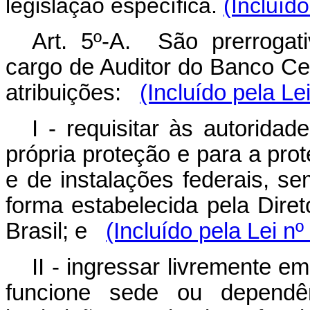
legislação específica.
(Incluíd
Art. 5º-A. São prerrogati
cargo de Auditor do Banco Cen
atribuições:
(Incluído pela Le
I - requisitar às autorida
própria proteção e para a pro
e de instalações federais, s
forma estabelecida pela Dire
Brasil; e
(Incluído pela Lei n
II - ingressar livremente e
funcione sede ou dependênc