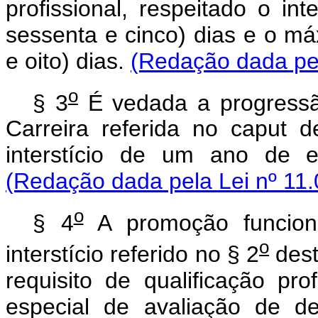
profissional, respeitado o in
sessenta e cinco) dias e o m
e oito) dias.
(Redação dada pel
o
§ 3
É vedada a progressã
Carreira referida no caput 
interstício de um ano de e
(Redação dada pela Lei nº 11.
o
§ 4
A promoção funcion
o
interstício referido no § 2
dest
requisito de qualificação pr
especial de avaliação de d