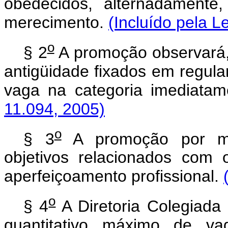
obedecidos, alternadamente,
merecimento.
(Incluído pela L
o
§ 2
A promoção observará, 
antigüidade fixados em regul
vaga na categoria imediatam
11.094, 2005)
o
§ 3
A promoção por mer
objetivos relacionados co
aperfeiçoamento profissional.
o
§ 4
A Diretoria Colegiada 
quantitativo máximo de va