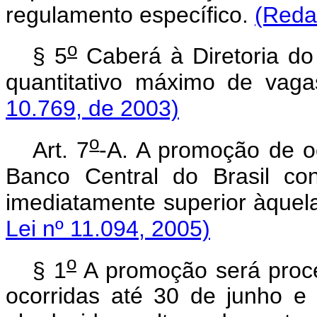
regulamento específico.
(Reda
o
§ 5
Caberá à Diretoria do 
quantitativo máximo de vag
10.769, de 2003)
o
Art. 7
-A. A promoção de o
Banco Central do Brasil co
imediatamente superior àquel
Lei nº 11.094, 2005)
o
§ 1
A promoção será proc
ocorridas até 30 de junho 