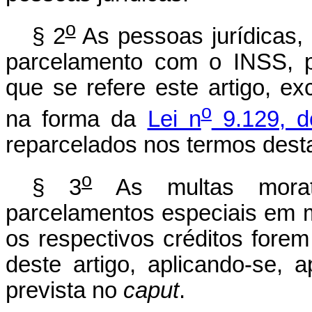
o
§ 2
As pessoas jurídicas,
parcelamento com o INSS, p
que se refere este artigo, e
o
na forma da
Lei n
9.129, d
reparcelados nos termos desta
o
§ 3
As multas morat
parcelamentos especiais em 
os respectivos créditos fore
deste artigo, aplicando-se, 
prevista no
caput
.