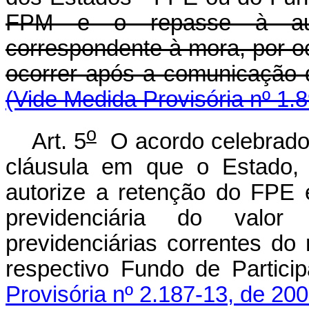
FPM e o repasse à autar
correspondente à mora, por oc
ocorrer após a comunicação 
(Vide Medida Provisória nº 1.
o
Art. 5
O acordo celebrado 
cláusula em que o Estado, 
autorize a retenção do FPE
previdenciária do valor
previdenciárias correntes do
respectivo Fundo de Partici
Provisória nº 2.187-13, de 200