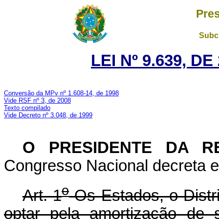
Pres
Subch
LEI Nº 9.639, D
Conversão da MPv nº 1.608-14, de 1998
Vide RSF nº 3, de 2008
Texto compilado
Vide Decreto nº 3.048, de 1999
O PRESIDENTE DA R
Congresso Nacional decreta e 
o
Art. 1
Os Estados, o Distr
optar pela amortização de 