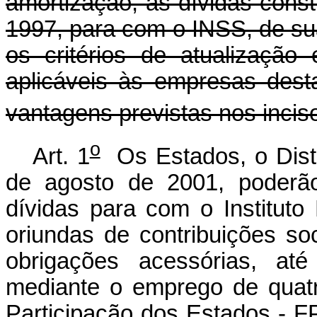
amortização, as dívidas cons
1997, para com o INSS, de s
os critérios de atualização
aplicáveis às empresas dest
vantagens previstas nos incisos
o
Art. 1
Os Estados, o Distr
de agosto de 2001, poderão
dívidas para com o Instituto
oriundas de contribuições s
obrigações acessórias, at
mediante o emprego de quat
Participação dos Estados - F