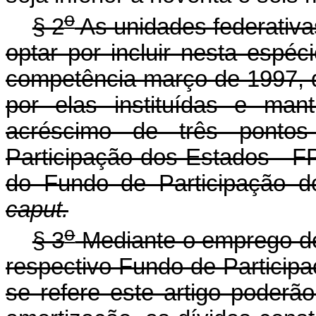
o
§ 2
As unidades federativa
optar por incluir nesta espéc
competência março de 1997, 
por elas instituídas e man
acréscimo de três ponto
Participação dos Estados - F
do Fundo de Participação d
caput.
o
§ 3
Mediante o emprego de
respectivo Fundo de Particip
se refere este artigo poderão