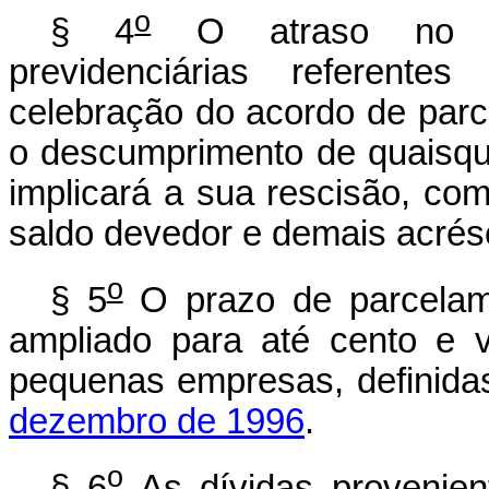
o
§ 4
O atraso no rec
previdenciárias referente
celebração do acordo de parc
o descumprimento de quaisqu
implicará a sua rescisão, co
saldo devedor e demais acrés
o
§ 5
O prazo de parcelam
ampliado para até cento e 
pequenas empresas, definid
dezembro de 1996
.
o
§ 6
As dívidas provenien