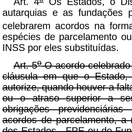
Art. 4
Os Estados, o Dist
autarquias e as fundações p
celebrarem acordos na forma
espécies de parcelamento ou
INSS por eles substituídas.
o
Art. 5
O acordo celebrado 
cláusula em que o Estado, 
autorize, quando houver a fal
ou o atraso superior a se
obrigações previdenciária
acordos de parcelamento, a 
dos Estados - FPE ou do Fund