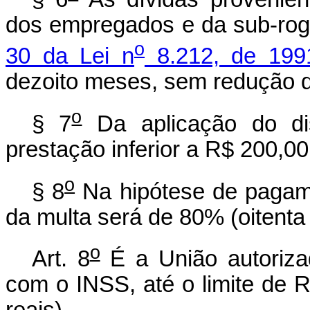
dos empregados e da sub-rog
o
30 da Lei n
8.212, de 199
dezoito meses, sem redução d
o
§ 7
Da aplicação do dis
prestação inferior a R$ 200,00
o
§ 8
Na hipótese de pagame
da multa será de 80% (oitenta 
o
Art. 8
É a União autorizad
com o INSS, até o limite de R