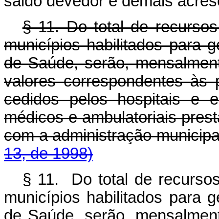
saldo devedor e demais acrés
§ 11. Do total de recurso
municípios habilitados para 
de Saúde, serão, mensalment
valores correspondentes às 
cedidos pelos hospitais e e
médicos e ambulatoriais pres
com a administração municip
13, de 1998)
§ 11. Do total de recurso
municípios habilitados para 
de Saúde, serão, mensalment