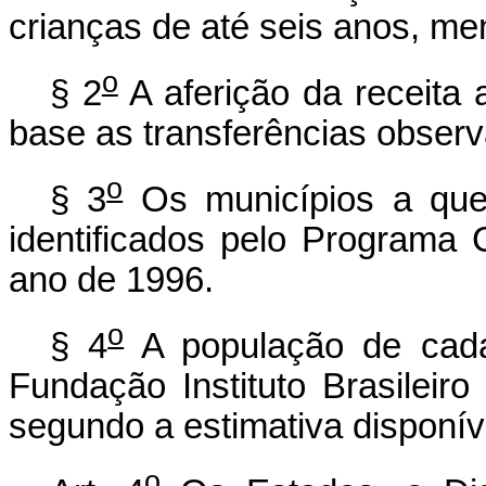
crianças de até seis anos, me
o
§ 2
A aferição da receita 
base as transferências observ
o
§ 3
Os municípios a que 
identificados pelo Programa 
ano de 1996.
o
§ 4
A população de cada
Fundação Instituto Brasileiro
segundo a estimativa disponí
o