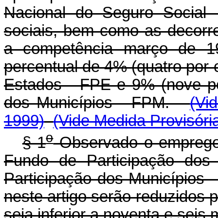
Nacional do Seguro Social 
sociais, bem como as decorre
a competência março de 1
percentual de 4% (quatro por 
Estados - FPE e 9% (nove po
dos Municípios - FPM.
(Vi
1999)
(Vide Medida Provisóri
o
§ 1
Observado o emprego 
Fundo de Participação do
Participação dos Municípios 
neste artigo serão reduzidos 
seja inferior a noventa e seis