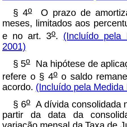
o
§ 4
O prazo de amortiza
meses, limitados aos percent
o
e no art. 3
.
(Incluído pela
2001)
o
§ 5
Na hipótese de aplicaç
o
refere o § 4
o saldo remanes
acordo.
(Incluído pela Medida 
o
§ 6
A dívida consolidada na
partir da data da consolid
variação mensal da Taxa de J