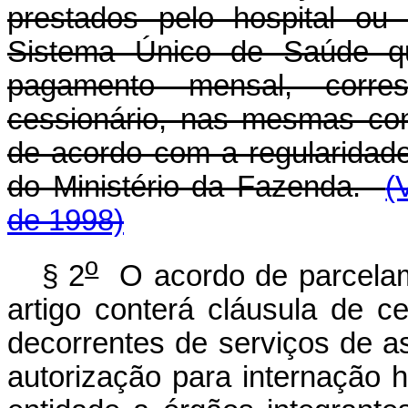
prestados pelo hospital ou
Sistema Único de Saúde que
pagamento mensal, corre
cessionário, nas mesmas co
de acordo com a regularidade
do Ministério da Fazenda.
(
de 1998)
o
§ 2
O acordo de parcelam
artigo conterá cláusula de c
decorrentes de serviços de as
autorização para internação h