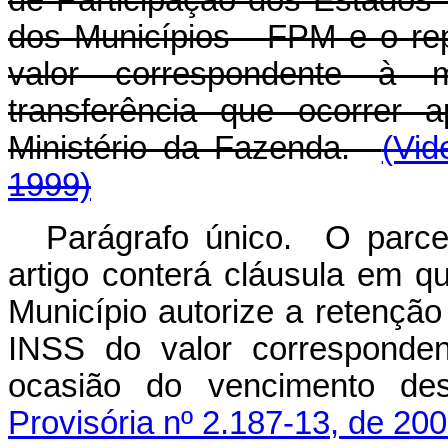
dos Municípios - FPM e o rep
valor correspondente à 
transferência que ocorrer
Ministério da Fazenda.
(Vid
1999)
Parágrafo único. O parce
artigo conterá cláusula em qu
Município autorize a retenç
INSS do valor corresponden
ocasião do vencimento de
Provisória nº 2.187-13, de 200