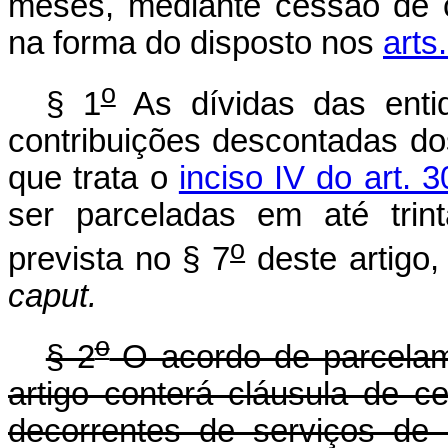
meses, mediante cessão de 
na forma do disposto nos
arts
o
§ 1
As dívidas das entid
contribuições descontadas d
que trata o
inciso IV do art. 
ser parceladas em até tri
o
prevista no § 7
deste artigo,
caput.
o
§ 2
O acordo de parcelam
artigo conterá cláusula de c
decorrentes de serviços de 