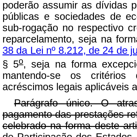
poderão assumir as dívidas
públicas e sociedades de ec
sub-rogação no respectivo cr
reparcelamento, seja na for
38 da Lei nº 8.212, de 24 de j
o
§ 5
, seja na forma excepci
mantendo-se os critérios 
acréscimos legais aplicáveis a
Parágrafo único. O atra
pagamento das prestações re
celebrado na forma deste art
de Participação dos Estados