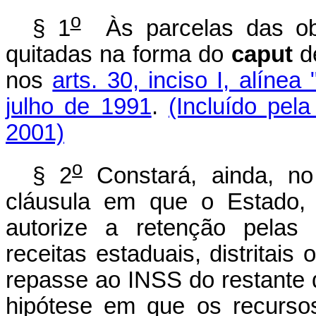
o
§ 1
Às parcelas das obri
quitadas na forma do
caput
d
nos
arts. 30, inciso I, alínea 
julho de 1991
.
(Incluído pel
2001)
o
§ 2
Constará, ainda, no
cláusula em que o Estado, 
autorize a retenção pelas i
receitas estaduais, distritais
repasse ao INSS do restante d
hipótese em que os recurs