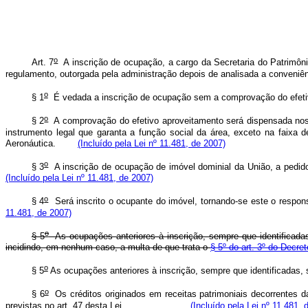
o
Art. 7
A inscrição de ocupação, a cargo da Secretaria do Patrimônio
regulamento, outorgada pela administração depois de analisada a conven
o
§ 1
É vedada a inscrição de ocupação sem a comprovação do efetiv
o
§ 2
A comprovação do efetivo aproveitamento será dispensada nos c
instrumento legal que garanta a função social da área, exceto na faixa
Aeronáutica.
(Incluído pela Lei nº 11.481, de 2007)
o
§ 3
A inscrição de ocupação de imóvel dominial da União, a pedid
(Incluído pela Lei nº 11.481, de 2007)
o
§ 4
Será inscrito o ocupante do imóvel, tornando-se este o r
11.481, de 2007)
o
§ 5
As ocupações anteriores à inscrição, sempre que identificadas
incidindo, em nenhum caso, a multa de que trata o
§ 5º do art. 3º do Decre
o
§ 5
As ocupações anteriores à inscrição, sempre que identificadas, 
o
§ 6
Os créditos originados em receitas patrimoniais decorrentes d
previstas no art. 47 desta Lei.
(Incluído pela Lei nº 11.481, 