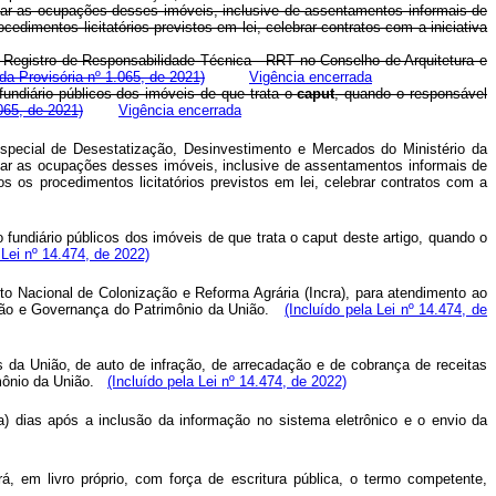
izar as ocupações desses imóveis, inclusive de assentamentos informais de
edimentos licitatórios previstos em lei, celebrar contratos com a iniciativa
Registro de Responsabilidade Técnica - RRT no Conselho de Arquitetura e
da Provisória nº 1.065, de 2021)
Vigência encerrada
fundiário públicos dos imóveis de que trata o
caput
, quando o responsável
065, de 2021)
Vigência encerrada
special de Desestatização, Desinvestimento e Mercados do Ministério da
izar as ocupações desses imóveis, inclusive de assentamentos informais de
s os procedimentos licitatórios previstos em lei, celebrar contratos com a
 fundiário públicos
dos imóveis de que trata o
caput
deste artigo, quando o
 Lei nº 14.474, de 2022)
uto Nacional
de Colonização e Reforma Agrária (Incra), para atendimento ao
ação e Governança do Patrimônio da
União.
(Incluído pela Lei nº 14.474, de
is da União, de auto de
infração, de arrecadação e de cobrança de receitas
mônio da União.
(Incluído pela Lei nº 14.474, de 2022)
ta) dias após a
inclusão da informação no sistema eletrônico e o envio da
, em livro próprio, com força de escritura pública, o termo competente,