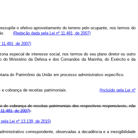
pressupõe o efetivo aproveitamento do terreno pelo ocupante, nos termos do
upação.
(Redação dada pela Lei nº 11.481, de 2007)
º 11.481, de 2007)
a especial de interesse social, nos termos do seu plano diretor ou outro
ção do Ministério da Defesa e dos Comandos da Marinha, do Exército e da
ecretaria do Patrimônio da União em processo administrativo específico.
dministração e cobrança de receitas patrimoniais.
(Incluído pela Lei nº
to de cobrança de receitas patrimoniais dos respectivos responsáveis, não
º 11.481, de 2007)
pela Lei nº 13.139, de 2015)
ministrativo correspondente, observadas a decadência e a inexigibilidade