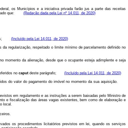
ral, os Municípios e a iniciativa privada farão jus a parte das receitas
observado que:
(Redação dada pela Lei nº 14.011, de 2020)
móveis;
(Incluído pela Lei 14.011, de 2020)
 da regularização, respeitado o limite mínimo de parcelamento definido no
o no momento da alienação, desde que o ocupante esteja adimplente e seja
referidos no
caput
deste parágrafo;
(Incluído pela Lei 14.011, de 2020)
r abatidos do valor do pagamento do imóvel no momento da sua aquisição.
previstos em regulamento e as instruções a serem baixadas pelo Ministro de
nto e fiscalização das áreas vagas existentes, bem como de elaboração e
 local.
ceiros.
rvados os procedimentos licitatórios previstos em lei, quando os serviços