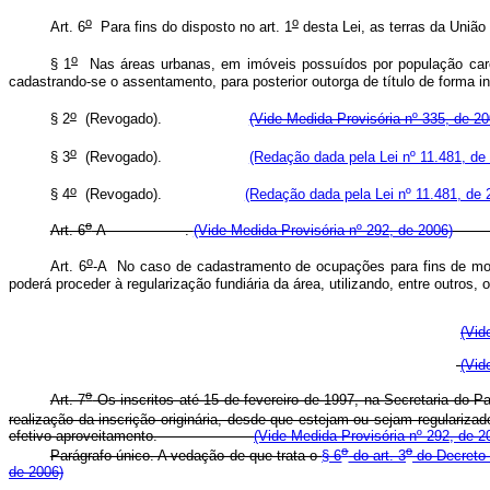
o
o
Art. 6
Para fins do disposto no art. 1
desta Lei, as terras da 
o
§ 1
Nas áreas urbanas, em imóveis possuídos por população carent
cadastrando-se o assentamento, para posterior outorga de título de forma in
o
§ 2
(Revogado).
(Vide Medida Provisória nº 335, de 20
o
§ 3
(Revogado).
(Redação dada pela Lei nº 11.481, de
o
§ 4
(Revogado).
(Redação dada pela Lei nº 11.481, de 
o
Art. 6
-A .
(Vide Medida Provisória nº 292, de 2006)
o
Art. 6
-A No caso de cadastramento de ocupações para fins de mor
poderá proceder à regularização fundiária da área, utilizando, entre out
(Vid
(Vid
o
Art. 7
Os inscritos até 15 de fevereiro de 1997, na Secretaria do P
realização da inscrição originária, desde que estejam ou sejam regulari
efetivo aproveitamento.
(Vide Medida Provisória nº 292, de 2
o
o
Parágrafo único. A vedação de que trata o
§ 6
do art. 3
do Decreto-
de 2006)