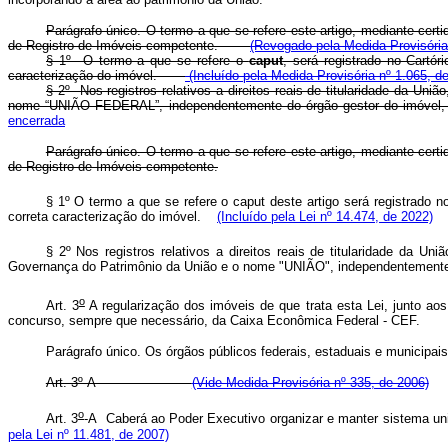
Parágrafo único. O termo a que se refere este artigo, mediante cert
de Registro de Imóveis competente.
(Revogado pela Medida Provisória
§ 1º O termo a que se refere o
caput
, será registrado no Cartó
caracterização do imóvel.
(Incluído pela Medida Provisória nº 1.065, d
§ 2º Nos registros relativos a direitos reais de titularidade da Un
nome “UNIÃO FEDERAL”, independentemente do órgão gestor do imóvel, r
encerrada
Parágrafo único. O termo a que se refere este artigo, mediante cert
de Registro de Imóveis competente.
§ 1º O termo a que se refere o
caput
deste artigo será registrado n
correta caracterização do imóvel.
(Incluído pela Lei nº 14.474, de 2022)
§ 2º Nos registros relativos a direitos reais de titularidade da Un
Governança do Patrimônio da União e o
nome "UNIÃO", independentemente d
o
Art. 3
A regularização dos imóveis de que trata esta Lei, junto a
concurso, sempre que necessário, da Caixa Econômica Federal - CEF.
Parágrafo único. Os órgãos públicos federais, estaduais e municipais
Art. 3º-A
(Vide Medida Provisória nº 335, de 2006)
o
Art. 3
-A Caberá ao Poder Executivo organizar e manter sistema
pela Lei nº 11.481, de 2007)