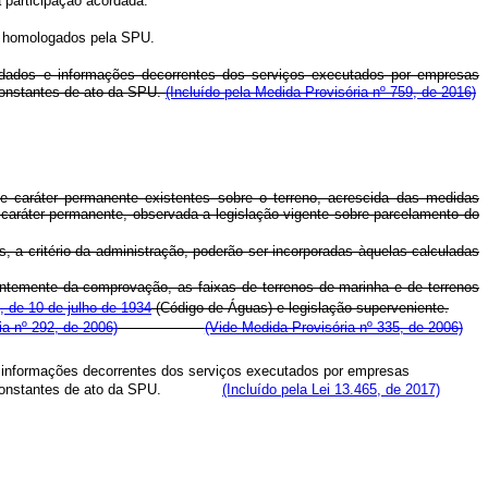
 participação acordada.
e homologados pela SPU.
os dados e informações decorrentes dos serviços executados por empresas
 constantes de ato da SPU.
(Incluído pela Medida Provisória nº 759, de 2016)
e caráter permanente existentes sobre o terreno, acrescida das medidas
caráter permanente, observada a legislação vigente sobre parcelamento do
a critério da administração, poderão ser incorporadas àquelas calculadas
entemente da comprovação, as faixas de terrenos de marinha e de terrenos
 de 10 de julho de 1934
(Código de Águas) e legislação superveniente.
ia nº 292, de 2006)
(Vide Medida Provisória nº 335, de 2006)
s e informações decorrentes dos serviços executados por empresas
 termos constantes de ato da SPU.
(Incluído pela Lei 13.465, de 2017)