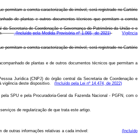
ue permitam a correta caracterização do imóvel, será registrado no Cartório
mpanhado de plantas e outros documentos técnicos que permitam a correta
entral da Secretaria de Coordenação e Governança do Patrimônio da União e o
sitivo.
(Incluído pela Medida Provisória nº 1.065, de 2021)
Vigência
ue permitam a correta caracterização do imóvel, será registrado no Cartório
, acompanhado de plantas
e de outros documentos técnicos que permitam a
 Pessoa Jurídica (CNPJ) do
órgão central da Secretaria de Coordenação e
 à vigência deste dispositivo.
(Incluído pela Lei nº 14.474, de 2022)
ida pela SPU e pela Procuradoria-Geral da Fazenda Nacional - PGFN, com o
erviços de regularização de que trata este artigo.
conterá, além de outras informações relativas a cada imóvel:
(Incluído