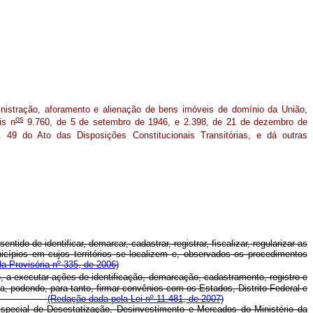
inistração, aforamento e alienação de bens imóveis de domínio da União,
os
is n
9.760, de 5 de setembro de 1946, e 2.398, de 21 de dezembro de
 49 do Ato das Disposições Constitucionais Transitórias, e dá outras
do de identificar, demarcar, cadastrar, registrar, fiscalizar, regularizar as
ípios em cujos territórios se localizem e, observados os procedimentos
a Provisória nº 335, de 2006)
 a executar ações de identificação, demarcação, cadastramento, registro e
 podendo, para tanto, firmar convênios com os Estados, Distrito Federal e
va privada.
(Redação dada pela Lei nº 11.481, de 2007)
special de Desestatização, Desinvestimento e Mercados do Ministério da