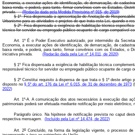
Economia, a executar ações de identificação, de demarcação, de cadastram
baixa renda, e poderá, para tanto, firmar convênios com os Estados, Distrit
privada.
(Redação dada pela Medida Provisória nº 915, de 2019)
§ 1º Fica dispensada a apresentação de Anotação de Responsabilid
Urbanismo para as atividades e projetos de que trata esta Lei, quando o
§ 2º Fica dispensada a exigência de habilitação técnica específica
técnico for servidor ou empregado público ocupante de cargo compatíve
Art. 1º É o Poder Executivo autorizado, por intermédio da Secre
Economia, a executar ações de identificação, de demarcação, de cadastram
baixa renda, e poderá, para tanto, firmar convênios com os Estados, o Dis
iniciativa privada.
(Redação dada pela Lei nº 14.011, de 2020)
§ 1º Fica dispensada a exigência de habilitação técnica complemen
responsável técnico for
servidor ou empregado público ocupante de cargo
§ 2º Constitui requisito à dispensa de que trata o § 1º deste artigo 
disposto no
§ 5º do
art. 176 da Lei nº 6.015, de 31 de dezembro de 1973
(
2022)
Art. 1º-A. A comunicação dos atos necessários à execução das aç
patrimoniais poderá ser efetuada
mediante notificação por meio eletrônico, 
Parágrafo único. Na hipótese de notificação prevista no
caput
dest
respectiva mensagem.
(Incluído pela Lei nº 14.474, de 2022)
o
Art. 2
Concluído, na forma da legislação vigente, o processo de 
incorporando a área ao patrimônio da União.