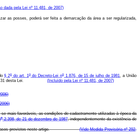
o dada pela Lei nº 11.481, de 2007)
ar as posses, poderá ser feita a demarcação da área a ser regularizada,
o
o
o
 do
§ 2
do art. 1
do Decreto-Lei n
1.876, de 15 de julho de 1981
, a União
rts. 22-A e 31 desta Lei.
(Incluído pela Lei nº 11.481, de 2007)
2006)
 2006)
, se mais favoráveis, as condições de cadastramento utilizadas à época da
o
n
2.398, de 21 de dezembro de 1987
, independentemente da existência de
ica aos casos previstos neste artigo.
(Vide Medida Provisória nº 292,