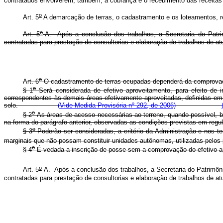
contratados envolverem, também, a cobrança e o recebimento das receitas d
o
Art. 5
A demarcação de terras, o cadastramento e os loteamentos, r
o
Art. 5
-A. Após a conclusão dos trabalhos, a Secretaria do Patri
contratadas para prestação de consultorias e elaboração de trabalhos de at
o
Art. 6
O cadastramento de terras ocupadas dependerá da comprovaçã
o
§ 1
Será considerada de efetivo aproveitamento, para efeito de 
correspondentes às demais áreas efetivamente aproveitadas, definidas em
solo.
(Vide Medida Provisória nº 292, de 2006)
o
§ 2
As áreas de acesso necessárias ao terreno, quando possível, b
na forma do parágrafo anterior, observadas as condições previ
o
§ 3
Poderão ser consideradas, a critério da Administração e nos t
marginais que não possam constituir unidades autônomas, utilizadas pelos p
o
§ 4
É vedada a inscrição de posse sem a comprovação do ef
o
Art. 5
-A. Após a conclusão dos trabalhos, a Secretaria do Patrimôni
contratadas para prestação de consultorias e elaboração de trabalhos d