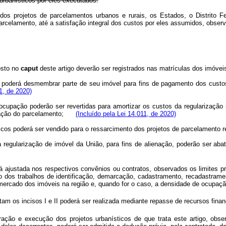
 urbanísticos por eles executados.
s projetos de parcelamentos urbanos e rurais, os Estados, o Distrito Fede
e parcelamento, até a satisfação integral dos custos por eles assumidos, 
osto no
caput
deste artigo deverão ser registrados nas matrículas dos i
a poderá desmembrar parte de seu imóvel para fins de pagamento dos custos
11, de 2020)
e ocupação poderão ser revertidas para amortizar os custos da regularizaçã
rização do parcelamento;
(Incluído pela Lei 14.011, de 2020)
ísticos poderá ser vendido para o ressarcimento dos projetos de parcelamento 
 à regularização de imóvel da União, para fins de alienação, poderão se
erá ajustada nos respectivos convênios ou contratos, observados os limites 
 dos trabalhos de identificação, demarcação, cadastramento, recadastrame
mercado dos imóveis na região e, quando for o caso, a densidade de ocupação
am os incisos I e II poderá ser realizada mediante repasse de recursos finan
oração e execução dos projetos urbanísticos de que trata este artigo, obse