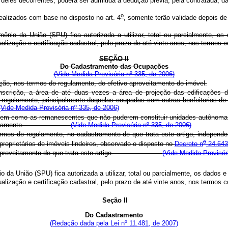
eles decorrentes, poderá ser admitida a dedução prévia, pela contratada, da
o
ealizados com base no disposto no art. 4
, somente terão validade depois d
mônio da União (SPU) fica autorizada a utilizar, total ou parcialmente, 
ualização e certificação cadastral, pelo prazo de até vinte anos, nos termos
SEÇÃO II
Do Cadastramento das Ocupações
(Vide Medida Provisória nº 335, de 2006)
o, nos termos do regulamento, do efetivo aproveitamento do imóvel.
inscrição, a área de até duas vezes a área de projeção das edificações d
 regulamento, principalmente daquelas ocupadas com outras benfeitorias de 
(Vide Medida Provisória nº 335, de 2006)
em como as remanescentes que não puderem constituir unidades autônomas, 
stas em regulamento.
(Vide Medida Provisória nº 335, de 2006)
ermos do regulamento, no cadastramento de que trata este artigo, independ
o
roprietários de imóveis lindeiros, observado o disposto no
Decreto n
24.643,
etivo aproveitamento de que trata este artigo.
(Vide Medida Provisór
o da União (SPU) fica autorizada a utilizar, total ou parcialmente, os dado
e atualização e certificação cadastral, pelo prazo de até vinte anos, nos
Seção II
Do Cadastramento
(Redação dada pela Lei nº 11.481, de 2007)