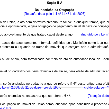
Seção II-A
Da Inscrição da Ocupação
(Redação dada pela Lei nº 11.481, de 2007)
 da União, é ato administrativo precário, resolúvel a qualquer tempo, que 
iência e oportunidade, e gera obrigação de pagamento anual da taxa de oc
o aproveitamento de que trata o
caput
deste artigo.
(Incluído pela Lei n
asos de assentamentos informais definidos pelo Município como área ou zon
 de fronteira ou quando se tratar de imóveis que estejam sob a administra
o ou de ofício, será formalizada por meio de ato da autoridade local da S
esponsável no cadastro dos bens dominiais da União, para efeito de a
o
, serão anotadas no cadastro a que se refere o § 4
deste artigo para efei
to-Lei nº 2.398, de 21 de dezembro de 1987
.
(Incluído pela Lei n
o
serão anotadas no cadastro a que se refere o § 4
.
(Redação dada 
a ocupação de imóvel da União serão lançados após concluído o processo ad
de 2007)