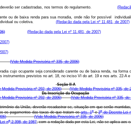
União deverão ser cadastradas, nos termos do regulamento.
(Redaçã
e ou de baixa renda para sua moradia, onde não for possível individualiz
dividual ou coletiva.
(Redação dada pela Lei nº 11.481, de 2007)
06)
(Redação dada pela Lei nº 11.481, de 2007)
 2007)
2007)
(Vide Medida Provisória nº 335, de 2006)
adia cujo ocupante seja considerado carente ou de baixa renda, na forma
ros, os instrumentos previstos no art. 18, no inciso VI do art. 19 e nos a
Seção II-A
e Medida Provisória nº 292, de 2006)
(Vide Medida Provisória nº 335, de 
Da Inscrição da Ocupação
e Medida Provisória nº 292, de 2006)
(Vide Medida Provisória nº 335, de
atrimônio da União, deverão recadastrar-se, situação em que serão mantidas
o
o
zados os pagamentos das taxas de que tratam os
arts. 1
e
3
do Decreto-Lei 
006)
(Vide Medida Provisória nº 335, de 2006)
o
Lei n
2.398, de 1987
, com a redação dada por esta Lei, não se apl