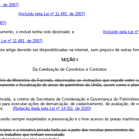
1, de 2007)
petente;
(Incluído pela Lei nº 11.481, de 2007)
007)
lquer instrumento, o imóvel tenha sido destinado; e
(Incluído pela Lei n
a Lei nº 11.481, de 2007)
te artigo deverão ser disponibilizadas na
internet
, sem prejuízo de ou
SEÇÃO I
Da Celebração de Convênios e Contratos
itério do Ministério da Fazenda, observadas as instruções que expedir sobre 
tramento e fiscalização de áreas do patrimônio da União, assim como o pla
a privada, a critério da Secretaria de Coordenação e Governança do Patrimô
o para executar ações de demarcação, de cadastramento, de avaliação, de ve
rurais.
(Redação dada pela Lei nº 14.011, de 2020)
 serão sempre respeitados a preservação e o livre acesso às praias marítima
ios e a iniciativa privada farão jus a parte das receitas provenientes da:
los trabalhos que tenham executado;