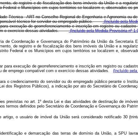
ento, de registro e de fiscalização dos bens imóveis da União e a regular
o Federal e Municípios em cujos territórios se localizem e, observados os proc
ade Técnica - ART no Conselho Regional de Engenharia e Agronomia ou de 
 responsável técnico for servidor ou empregado público.
(Incluído pela Medi
 para execução de georreferenciamento e inscrição em registro ou cadastro 
l com o exercício dessas atividades.
(Incluído pela Medida Provisória nº 1.
taria de Coordenação e Governança do Patrimônio da União da Secretaria E
ento, de registro e de fiscalização dos bens imóveis da União e a regular
trito Federal e os Municípios em cujos territórios se localizem e, observado
tar para
execução de georreferenciamento e inscrição em registro ou cadastro
 ou de emprego compatível com o
exercício dessas atividades.
(Incluído pela
para o
credenciamento do servidor ou do empregado público perante o Instit
Lei dos Registros Públicos),
a indicação por ato do Secretário de Coorden
ões previstas
no art. 1º desta Lei e das atividades de destinação de imóve
nos termos definidos pelo Secretário de
Coordenação e Governança do Patri
e artigo, o
usuário de imóvel da União será considerado notificado 30 (trin
identificação e demarcação das terras de domínio da União, a SPU lavrará