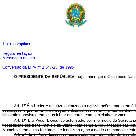
Texto compilado
Regulamentação
Mensagem de veto
Conversão da MPv nº 1.647-15, de 1998
O PRESIDENTE DA REPÚBLICA
Faço saber que o Congresso Nacio
o
Art. 1
É o Poder Executivo autorizado a agilizar ações, por intermédio
ocupações e promover a utilização ordenada dos bens imóveis de domíni
licitatórios previstos em lei, celebrar contratos com a iniciativa 
o
Art. 1
É o Poder Executivo autorizado, por intermédio da Secretaria
fiscalização dos bens imóveis da União, bem como a regularização das ocu
Municípios em cujos territórios se localizem e, observados os procedi
Art. 1º É o Poder Executivo autorizado, por intermédio da Secre