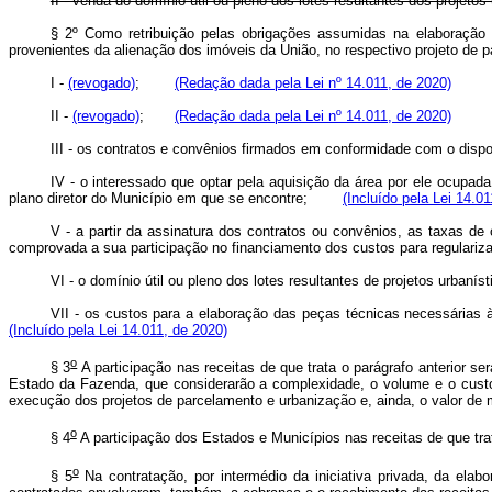
II - venda do domínio útil ou pleno dos lotes resultantes dos projetos
§ 2º Como retribuição pelas obrigações assumidas na elaboração do
provenientes da alienação dos imóveis da União, no respectivo projeto d
I -
(revogado)
;
(Redação dada pela Lei nº 14.011, de 2020)
II -
(revogado)
;
(Redação dada pela Lei nº 14.011, de 2020)
III - os contratos e convênios firmados em conformidade com o disp
IV - o interessado que optar pela aquisição da área por ele ocupad
plano diretor do Município em que se encontre;
(Incluído pela Lei 14.0
V - a partir da assinatura dos contratos ou convênios, as taxas d
comprovada a sua participação no financiamento dos custos para regula
VI - o domínio útil ou pleno dos lotes resultantes de projetos urban
VII - os custos para a elaboração das peças técnicas necessárias
(Incluído pela Lei 14.011, de 2020)
o
§ 3
A participação nas receitas de que trata o parágrafo anterior s
Estado da Fazenda, que considerarão a complexidade, o volume e o custo
execução dos projetos de parcelamento e urbanização e, ainda, o valor de 
o
§ 4
A participação dos Estados e Municípios nas receitas de que trat
o
§ 5
Na contratação, por intermédio da iniciativa privada, da elab