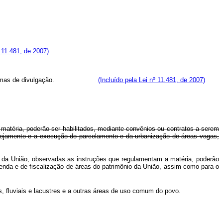
º 11.481, de 2007)
tras formas de divulgação.
(Incluído pela Lei nº 11.481, de 2007)
a matéria, poderão ser habilitados, mediante convênios ou contratos a serem
nejamento e a execução do parcelamento e da urbanização de áreas vagas,
nio da União, observadas as instruções que regulamentam a matéria, poderão
nda e de fiscalização de áreas do patrimônio da União, assim como para o
s, fluviais e lacustres e a outras áreas de uso comum do povo.