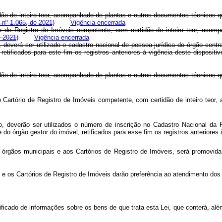
idão de inteiro teor, acompanhado de plantas e outros documentos técnicos q
 nº 1.065, de 2021)
Vigência encerrada
rio de Registro de Imóveis competente, com certidão de inteiro teor, aco
e 2021)
Vigência encerrada
ião, deverá ser utilizado o cadastro nacional de pessoa jurídica do órgão c
etificados para este fim os registros anteriores à vigência deste dispo
idão de inteiro teor, acompanhado de plantas e outros documentos técnicos q
o Cartório de
Registro de Imóveis competente, com certidão de inteiro teor
ião, deverão ser
utilizados o número de inscrição no Cadastro Nacional da
o órgão gestor do imóvel, retificados para esse
fim os registros anteriores
os órgãos municipais e aos Cartórios de Registro de Imóveis, será promov
 e os Cartórios de Registro de Imóveis darão preferência ao atendimento dos s
 unificado de informações sobre os bens de que trata esta Lei, que 