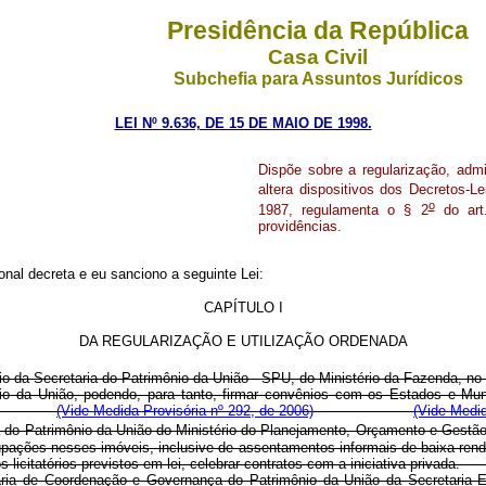
Presidência da República
Casa Civil
Subchefia para Assuntos Jurídicos
LEI Nº 9.636, DE 15 DE MAIO DE 1998.
Dispõe sobre a regularização, adm
altera dispositivos dos Decretos-Le
o
1987, regulamenta o § 2
do art.
providências.
nal decreta e eu sanciono a seguinte Lei:
CAPÍTULO I
DA REGULARIZAÇÃO E UTILIZAÇÃO ORDENADA
 da Secretaria do Patrimônio da União - SPU, do Ministério da Fazenda, no senti
o da União, podendo, para tanto, firmar convênios com os Estados e Munic
privada.
(Vide Medida Provisória nº 292, de 2006)
(Vide Medid
 do Patrimônio da União do Ministério do Planejamento, Orçamento e Gestão,
pações nesses imóveis, inclusive de assentamentos informais de baixa renda,
mentos licitatórios previstos em lei, celebrar contratos com a iniciati
taria de Coordenação e Governança do Patrimônio da União da Secretaria E