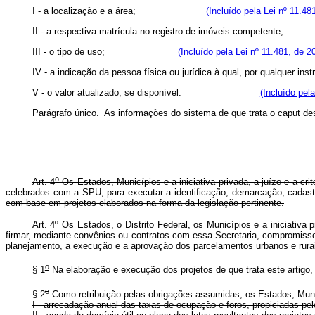
I - a localização e a área;
(Incluído pela Lei nº 11.48
II - a respectiva matrícula no registro de imóveis com
III - o tipo de uso;
(Incluído pela Lei nº 11.481, de 2
IV - a indicação da pessoa física ou jurídica à qual, por qua
V - o valor atualizado, se disponível.
(Incluído pel
Parágrafo único. As informações do sistema de que trata o
caput
des
o
Art. 4
Os Estados, Municípios e a iniciativa privada, a juízo e a cr
celebrados com a SPU, para executar a identificação, demarcação, cadas
com base em projetos elaborados na forma da legislação pertinente.
Art. 4º Os Estados, o Distrito Federal, os Municípios e a iniciativ
firmar, mediante convênios ou contratos com essa Secretaria, compromiss
planejamento, a execução e a aprovação dos parcelamentos urbanos e 
o
§ 1
Na elaboração e execução dos projetos de que trata este artigo,
o
§ 2
Como retribuição pelas obrigações assumidas, os Estados, Municíp
I - arrecadação anual das taxas de ocupação e foros, propiciadas pe