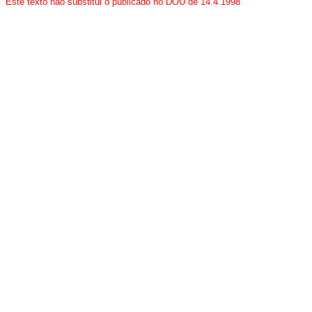
Este texto não substitui o publicado no DOU de 14.4.1998