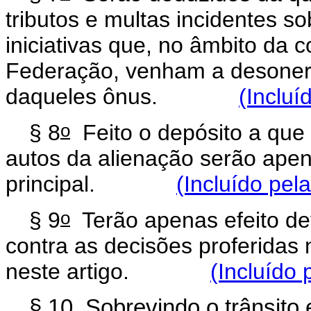
tributos e multas incidentes s
iniciativas que, no âmbito da
Federação, venham a desonerar
daqueles ônus.
(Incluí
o
§ 8
Feito o depósito a que 
autos da alienação serão ape
principal.
(Incluído pel
o
§ 9
Terão apenas efeito dev
contra as decisões proferidas
neste artigo.
(Incluído 
§ 10. Sobrevindo o trânsito