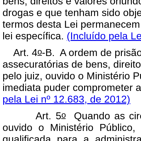
bens, direitos e valores oriundo
drogas e que tenham sido obje
termos desta Lei permanecem s
lei específica.
(Incluído pela L
o
Art. 4
-B. A ordem de prisã
assecuratórias de bens, direi
pelo juiz, ouvido o Ministério
imediata puder compromet
pela Lei nº 12.683, de 2012)
o
Art. 5
Quando as circu
ouvido o Ministério Público,
qualificada para a administr