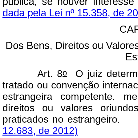
pública, se houver intere
dada pela Lei nº 15.358, de 2
CAP
Dos Bens, Direitos ou Valore
Es
o
Art. 8
O juiz determi
tratado ou convenção internaci
estrangeira competente, me
direitos ou valores oriund
praticados no estran
12.683, de 2012)