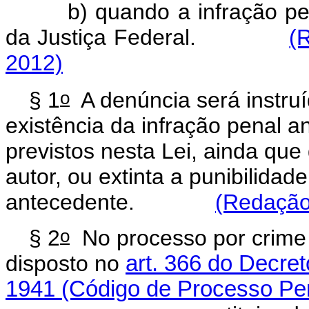
b) quando a infração p
da Justiça Federal.
(
2012)
o
§ 1
A denúncia será instruí
existência da infração penal a
previstos nesta Lei, ainda qu
autor, ou extinta a punibilidad
antecedente.
(Redação
o
§ 2
No processo por crime p
disposto no
art. 366 do Decret
1941 (Código de Processo Pe