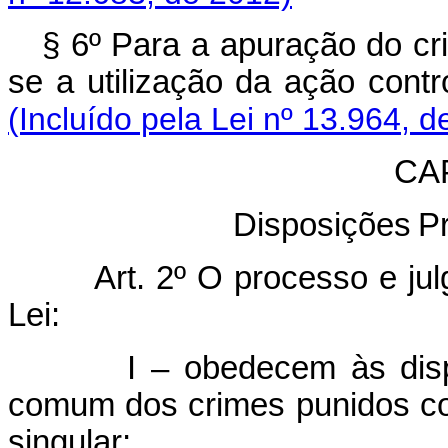
§ 6º Para a apuração do cri
se a utilização da ação cont
(Incluído pela Lei nº 13.964, d
CAP
Disposições
P
Art. 2º O processo e julga
Lei:
I – obedecem às disposiç
comum dos crimes punidos co
singular;