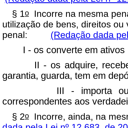
o
§ 1
Incorre na mesma pena 
utilização de bens, direitos ou
penal:
(Redação dada pel
I - os converte em ativos lí
II - os adquire, recebe, 
garantia, guarda, tem em depó
III - importa ou exp
correspondentes aos verdadei
o
§ 2
Incorre, ainda, na
dada pela Lei nº 12.683, de 2