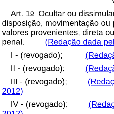
o
Art. 1
Ocultar ou dissimular
disposição, movimentação ou p
valores provenientes, direta o
penal.
(Redação dada pel
I - (revogado);
(Redaçã
II - (revogado);
(Redaçã
III - (revogado);
(Redaç
2012)
IV - (revogado);
(Redaç
2012)