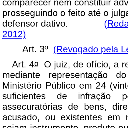
comparecer nem constituir advo
prosseguindo o feito até o j
defensor dativo.
(Reda
2012)
Art. 3º
(Revogado pela Le
o
Art. 4
O juiz, de ofício, a 
mediante representação do
Ministério Público em 24 (vin
suficientes de infração 
assecuratórias de bens, dir
acusado, ou existentes em 
sejam instrumento, produto ou