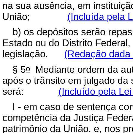
na sua ausência, em instituiçã
União;
(Incluída pela 
b) os depósitos serão repa
Estado ou do Distrito Federal,
legislação.
(Redação dada p
o
§ 5
Mediante ordem da autor
após o trânsito em julgado da 
será:
(Incluído pela Le
I - em caso de sentença co
competência da Justiça Federa
patrimônio da União, e, nos p