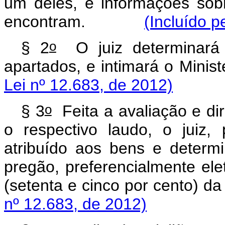
um deles, e informações so
encontram.
(Incluído p
o
§ 2
O juiz determinará 
apartados, e intimará o 
Lei nº 12.683, de 2012)
o
§ 3
Feita a avaliação e dir
o respectivo laudo, o juiz,
atribuído aos bens e determ
pregão, preferencialmente elet
(setenta e cinco por cent
nº 12.683, de 2012)