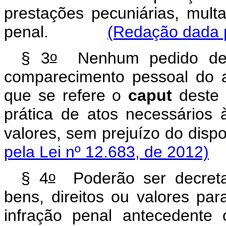
prestações pecuniárias, mult
penal.
(Redação dada p
o
§ 3
Nenhum pedido de l
comparecimento pessoal do 
que se refere o
caput
deste 
prática de atos necessários 
valores, sem prejuízo do disp
pela Lei nº 12.683, de 2012)
o
§ 4
Poderão ser decretad
bens, direitos ou valores pa
infração penal antecedente