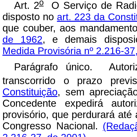
o
Art. 2
O Serviço de Radio
disposto no
art. 223 da Consti
que couber, aos mandament
de 1962
, e demais disposi
Medida Provisória nº 2.216-37
Parágrafo único. Autor
transcorrido o prazo prev
Constituição
, sem apreciaçã
Concedente expedirá autor
provisório, que perdurará até
Congresso Nacional.
(Redaç