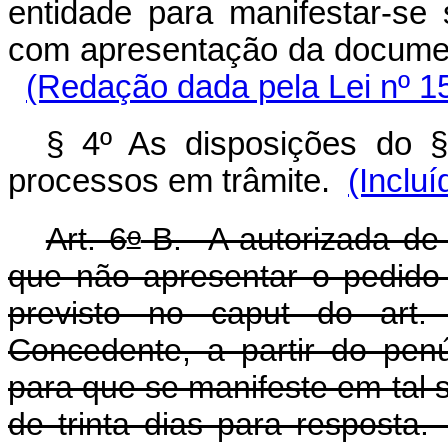
entidade para manifestar-se
com apresentação da documen
(Redação dada pela Lei nº 1
§ 4º As disposições do § 
processos em trâmite.
(Incluí
o
Art. 6
-B. A autorizada de 
que não apresentar o pedido
previsto no
caput
do art.
Concedente, a partir do pen
para que se manifeste em tal 
de trinta dias para respo