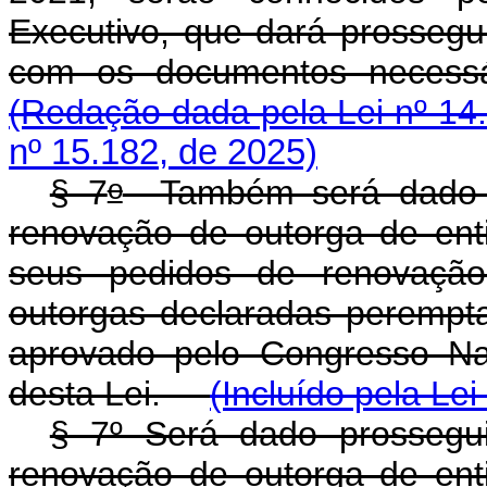
Executivo, que dará prossegu
com os documentos necessá
(Redação dada pela Lei nº 14
nº 15.182, de 2025)
o
§ 7
Também será dado p
renovação de outorga de ent
seus pedidos de renovação 
outorgas declaradas perempt
aprovado pelo Congresso Na
desta Lei.
(Incluído pela Le
§ 7º Será dado prossegu
renovação de outorga de ent