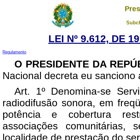
Pres
Subch
LEI Nº 9.612, DE 
Regulamento
O PRESIDENTE DA REPÚ
Nacional decreta eu sanciono a
Art. 1º Denomina-se Serv
radiodifusão sonora, em fre
potência e cobertura res
associações comunitárias, 
localidade de prestação do ser