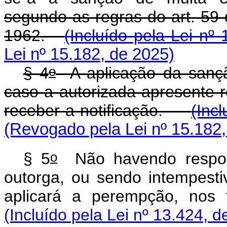
segundo as regras do art. 59 
1962.
(Incluído pela Lei nº
Lei nº 15.182, de 2025)
o
§ 4
A aplicação da sanç
caso a autorizada apresente 
receber a notificação.
(Inc
(Revogado pela Lei nº 15.182,
o
§ 5
Não havendo respost
outorga, ou sendo intempest
aplicará a perempção, nos
(Incluído pela Lei nº 13.424, d