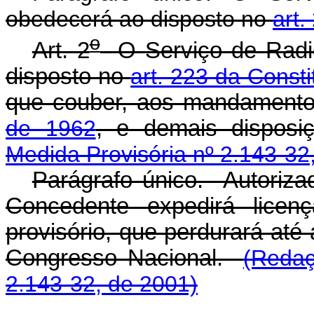
obedecerá ao disposto no
art.
o
Art. 2
O Serviço de Radio
disposto no
art. 223 da Consti
que couber, aos mandament
de 1962
, e demais dispos
Medida Provisória nº 2.143-32
Parágrafo único. Autoriza
Concedente expedirá licen
provisório, que perdurará até
Congresso Nacional.
(Redaç
2.143-32, de 2001)