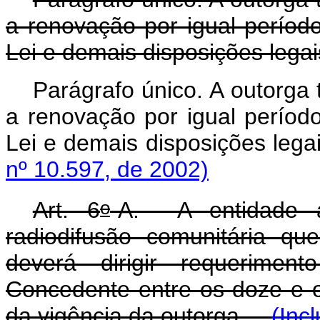
a renovação por igual períod
Lei e demais disposições legai
Parágrafo único. A outorga 
a renovação por igual períod
Lei e demais disposições lega
nº 10.597, de 2002)
o
Art. 6
-A. A entidade a
radiodifusão comunitária q
deverá dirigir requerimen
Concedente entre os doze e o
da vigência da outorga.
(Inc