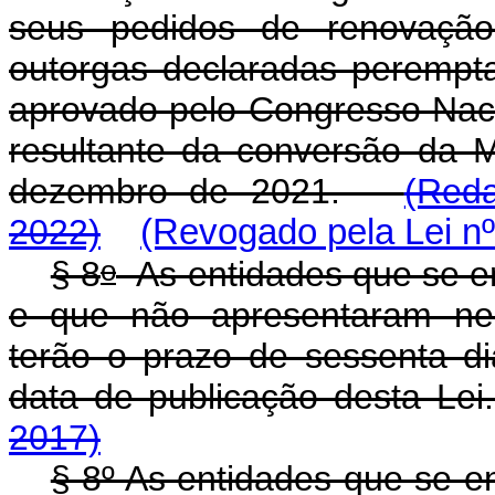
seus pedidos de renovação 
outorgas declaradas perempt
aprovado pelo Congresso Nacio
resultante da conversão da M
dezembro de 2021.
(Red
2022)
(Revogado pela Lei nº
o
§ 8
As entidades que se e
e que não apresentaram ne
terão o prazo de sessenta d
data de publicação desta 
2017)
§ 8º As entidades que se e