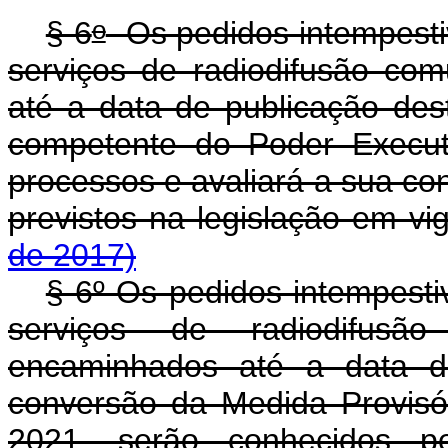
o
§ 6
Os pedidos intempesti
serviços de radiodifusão com
até a data de publicação des
competente do Poder Execut
processos e avaliará a sua co
previstos na legislação em
de 2017)
§ 6º Os pedidos intempesti
serviços de radiodifusão
encaminhados até a data da
conversão da Medida Provisó
2021, serão conhecidos p