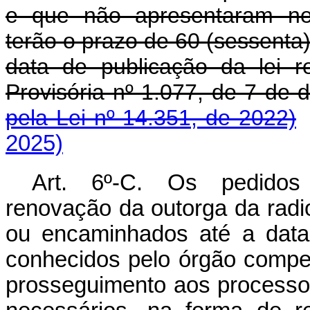
e que não apresentaram ne
terão o prazo de 60 (sessenta
data de publicação da lei 
Provisória nº 1.077, de 7 d
pela Lei nº 14.351, de 2022)
2025)
Art. 6º-C. Os pedidos 
renovação da outorga da radio
ou encaminhados até a data 
conhecidos pelo órgão compe
prosseguimento aos processo