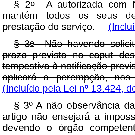
o
§ 2
A autorizada com fu
mantém todos os seus dev
prestação do serviço.
(Inclu
o
§ 3
Não havendo solicit
prazo previsto no
caput
dest
tempestiva à notificação previs
aplicará a perempção, nos
(Incluído pela Lei nº 13.424, d
§ 3º A não observância da
artigo não ensejará a imposs
devendo o órgão competente