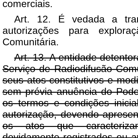
comerciais.
Art. 12. É vedada a tran
autorizações para explora
Comunitária.
Art. 13. A entidade detento
Serviço de Radiodifusão Comu
seus atos constitutivos e modi
sem prévia anuência do Pod
os termos e condições inici
autorização, devendo apresenta
os atos que caracteriza
devidamente registrados ou a