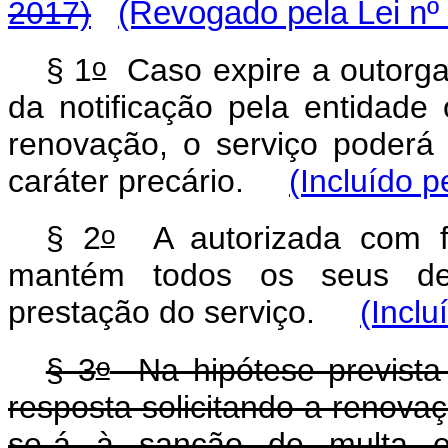
2017)
(Revogado pela Lei nº
o
§ 1
Caso expire a outorga
da notificação pela entidad
renovação, o serviço poder
caráter precário.
(Incluído p
o
§ 2
A autorizada com fu
mantém todos os seus dev
prestação do serviço.
(Inclu
o
§ 3
Na hipótese previst
resposta solicitando a renovaç
se-á à sanção de multa e