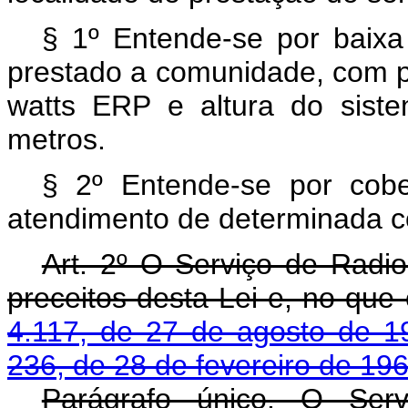
§ 1º Entende-se por baixa 
prestado a comunidade, com p
watts ERP e altura do sistem
metros.
§ 2º Entende-se por cober
atendimento de determinada c
Art. 2º O Serviço de Radi
preceitos desta Lei e, no qu
4.117, de 27 de agosto de 1
236, de 28 de fevereiro de 19
Parágrafo único. O Serv