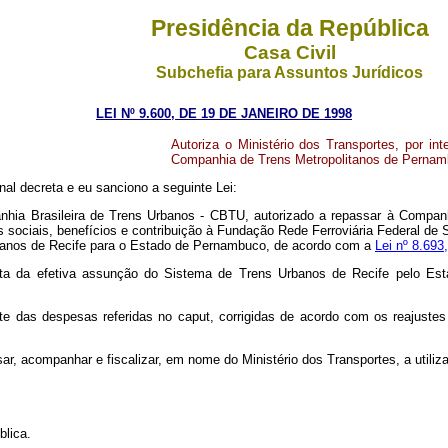
Presidência da República
Casa Civil
Subchefia para Assuntos Jurídicos
LEI Nº 9.600, DE 19 DE JANEIRO DE 1998
Autoriza o Ministério dos Transportes, por i
Companhia de Trens Metropolitanos de Pern
l decreta e eu sanciono a seguinte Lei:
ompanhia Brasileira de Trens Urbanos - CBTU, autorizado a repassar à Co
s sociais, benefícios e contribuição à Fundação Rede Ferroviária Federal 
Urbanos de Recife para o Estado de Pernambuco, de acordo com a
Lei nº 8.693
ta da efetiva assunção do Sistema de Trens Urbanos de Recife pelo Est
das despesas referidas no caput, corrigidas de acordo com os reajustes 
ar, acompanhar e fiscalizar, em nome do Ministério dos Transportes, a util
lica.