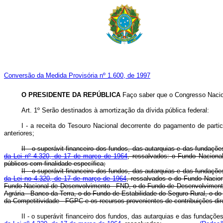
Conversão da Medida Provisória nº 1.600, de 1997
O PRESIDENTE DA REPÚBLICA
Faço saber que o Congresso Nacion
Art. 1º Serão destinados à amortização da dívida pública federal:
I - a receita do Tesouro Nacional decorrente do pagamento de partic
anteriores;
II - o superávit financeiro dos fundos, das autarquias e das fundaçõ
da Lei nº 4.320, de 17 de março de 1964
, ressalvados: o Fundo Naciona
públicos com finalidade específica;
II - o superávit financeiro dos fundos, das autarquias e das fundaçõ
da Lei no 4.320, de 17 de março de 1964
, ressalvados o do Fundo Nacio
Fundo Nacional de Desenvolvimento - FND, o do Fundo de Desenvolvimento
Agrária - Banco da Terra, o do Fundo de Estabilidade do Seguro Rural, o
da Competitividade - FGPC e os recursos provenientes de contribui
II - o superávit financeiro dos fundos, das autarquias e das fundaçõ