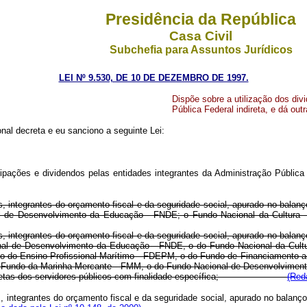
Presidência da República
Casa Civil
Subchefia para Assuntos Jurídicos
LEI Nº 9.530, DE 10 DE DEZEMBRO DE 1997.
Dispõe sobre a utilização dos div
Pública Federal indireta, e dá out
al decreta e eu sanciono a seguinte Lei:
ipações e dividendos pelas entidades integrantes da Administração Pública 
es, integrantes do orçamento fiscal e da seguridade social, apurado no balan
l de Desenvolvimento da Educação - FNDE; o Fundo Nacional da Cultura - 
es, integrantes do orçamento fiscal e da seguridade social, apurado no balan
nal de Desenvolvimento da Educação - FNDE, o do Fundo Nacional da Cul
 do Ensino Profissional Marítimo - FDEPM, o do Fundo de Financiamento ao
 do Fundo da Marinha Mercante - FMM, o do Fundo Nacional de Desenvolviment
ções diretas dos servidores públicos com finalidade específica;
(Red
es, integrantes do orçamento fiscal e da seguridade social, apurado no balan