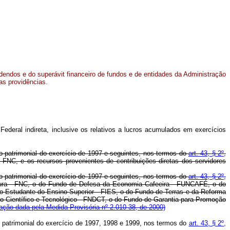
idendos e do superávit financeiro de fundos e de entidades da Administração
ras providências.
Federal indireta, inclusive os relativos a lucros acumulados em exercícios
ço patrimonial do exercício de 1997 e seguintes, nos termos do
art. 43, § 2º,
FNC, e os recursos provenientes de contribuições diretas dos servidores
ço patrimonial do exercício de 1997 e seguintes, nos termos do
art. 43, § 2º,
tura - FNC, o do Fundo de Defesa da Economia Cafeeira - FUNCAFÉ, o do
 Estudante do Ensino Superior - FIES, o do Fundo de Terras e da Reforma
o Científico e Tecnológico - FNDCT, o do Fundo de Garantia para Promoção
ação dada pela Medida Provisória nº 2.010-38, de 2000)
ço patrimonial do exercício de 1997, 1998 e 1999, nos termos do
art. 43, § 2º,