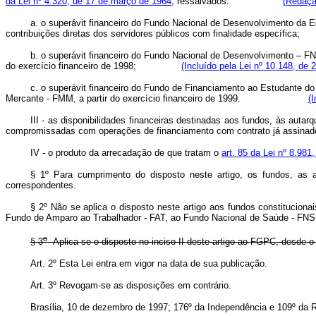
da Lei nº 4.320, de 17 de março de 1964
, ressalvados:
(Redaçã
a.
o superávit financeiro do Fundo Nacional de Desenvolvimento da 
contribuições diretas dos servidores públicos com finalidade específica;
b.
o superávit financeiro do Fundo Nacional de Desenvolvimento – F
do exercício financeiro de 1998;
(Incluído pela Lei nº 10.148, de 
c.
o superávit financeiro do Fundo de Financiamento ao Estudante do
Mercante - FMM, a partir do exercício financeiro de 1999.
(
III - as disponibilidades financeiras destinadas aos fundos, às au
compromissadas com operações de financiamento com contrato já assinados
IV - o produto da arrecadação de que tratam o
art. 85 da Lei nº 8.981
§ 1º Para cumprimento do disposto neste artigo, os fundos, as a
correspondentes.
§ 2º Não se aplica o disposto neste artigo aos fundos constitucionai
Fundo de Amparo ao Trabalhador - FAT, ao Fundo Nacional de Saúde - FNS
o
§ 3
Aplica-se o disposto no inciso II deste artigo ao FGPC
Art. 2º Esta Lei entra em vigor na data de sua publicação.
Art. 3º Revogam-se as disposições em contrário.
Brasília, 10 de dezembro de 1997; 176º da Independência e 109º da R