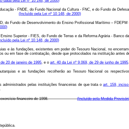
o dada pela Lei nº 10.148, de 2000)
Educação - FNDE, do Fundo Nacional da Cultura - FNC, e do Fundo de Defe
(Incluído pela Lei nº 10.148, de 2000)
ND, do Fundo de Desenvolvimento do Ensino Profissional Marítimo – FDEPM 
2000)
 Ensino Superior - FIES, do Fundo de Terras e da Reforma Agrária - Banco da
Incluído pela Lei nº 10.148, de 2000)
tarquias e às fundações, existentes em poder do Tesouro Nacional, no encer
 ou em fase de contratação, desde que protocolados na instituição antes d
, de 20 de janeiro de 1995
, e o
art. 40 da Lei nº 9.069, de 29 de junho de 1995
utarquias e as fundações recolherão ao Tesouro Nacional os respectivos
s administrados pelas instituições financeiras de que trata o
art. 159, inciso
.
, desde o exercício financeiro de 1998.
(Incluído pela Medida Provisór
epública.