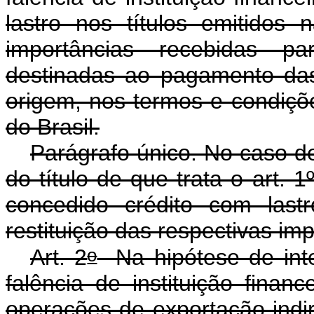
lastro nos títulos emitido
importâncias recebidas pa
destinadas ao pagamento das
origem, nos termos e condiçõ
do Brasil.
Parágrafo único. No caso de
do título de que trata o art. 1
concedido crédito com last
restituição das respectivas imp
o
Art. 2
Na hipótese de inter
falência de instituição finan
operações de exportação indir