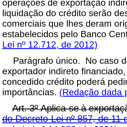
operações de exportação indir
liquidação do crédito serão d
comerciais que lhes deram or
estabelecidos pelo Banco Cent
Lei nº 12.712, de 2012)
Parágrafo único. No caso de
exportador indireto financiado,
concedido crédito poderá pedir
importâncias.
(Redação dada p
Art. 3º
Aplica-se
à
exportaç
do Decreto-Lei nº 857, de 11