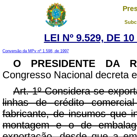
Pres
Subch
LEI Nº 9.529, DE 
Conversão da MPv nº 1.598, de 1997
O PRESIDENTE DA 
Congresso Nacional decreta e 
Art. 1º Considera-se export
linhas de crédito comercia
fabricante, de insumos que i
montagem e o de embalage
exportação, desde que a emp