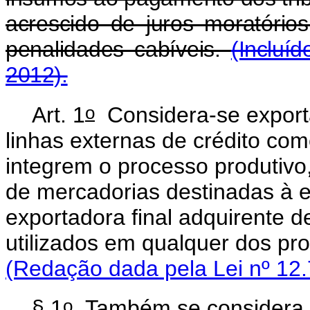
acrescido de juros moratório
penalidades cabíveis.
(Incluí
2012).
o
Art. 1
Considera-se exporta
linhas externas de crédito co
integrem o processo produtiv
de mercadorias destinadas à 
exportadora final adquirente 
utilizados em qualquer dos pro
(Redação dada pela Lei nº 12.
o
§ 1
Também se considera ex