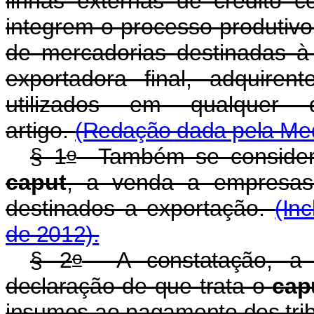
linhas externas de crédito 
integrem o processo produti
de mercadorias destinadas 
exportadora final, adquire
utilizados em qualquer 
artigo.
(Redação dada pela Medi
o
§ 1
Também se considera 
caput
, a venda a empresas
destinados a exportação.
(In
de 2012).
o
§ 2
A constatação, a q
declaração de que trata o
cap
insumos ao pagamento dos trib