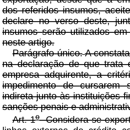
dos referidos insumos, aceite
declare no verso deste, ju
insumos serão utilizados em
neste artigo.
Parágrafo único.
A constata
na declaração de que trata e
empresa adquirente, a crité
impedimento de cursarem 
indireta junto às instituições
sanções penais e administrati
o
Art. 1
Considera-se exporta