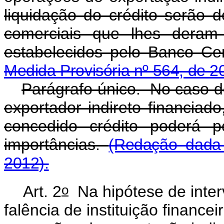
liquidação do crédito serão 
comerciais que lhes deram
estabelecidos pelo Banco Cen
Medida Provisória nº 564, de 2
Parágrafo único. No caso de
exportador indireto financiado
concedido crédito poderá pe
importâncias.
(Redação dada 
2012).
o
Art. 2
Na hipótese de interv
falência de instituição finance