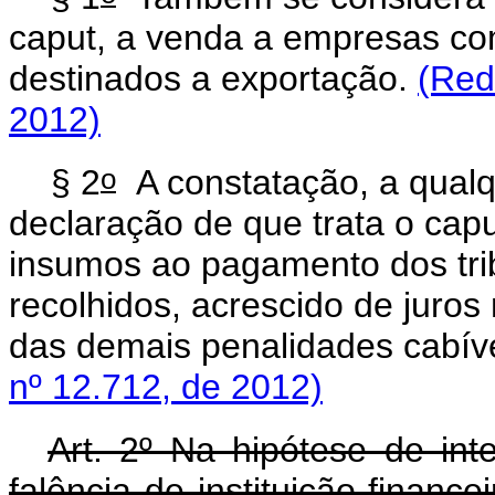
caput
, a venda a empresas co
destinados a exportação.
(Red
2012)
o
§ 2
A constatação, a qualq
declaração de que trata o
capu
insumos ao pagamento dos tri
recolhidos, acrescido de juros
das demais penalidades cabív
nº 12.712, de 2012)
Art. 2º Na hipótese de inte
falência de instituição financ