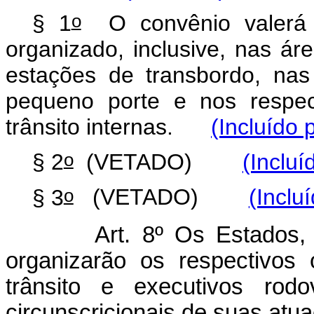
o
§ 1
O convênio valerá p
organizado, inclusive, nas ár
estações de transbordo, nas 
pequeno porte e nos respec
trânsito internas.
(Incluído 
o
§ 2
(VETADO)
(Incluí
o
§ 3
(VETADO)
(Inclu
Art. 8º Os Estados, o Di
organizarão os respectivos
trânsito e executivos rodo
circunscricionais de suas atu