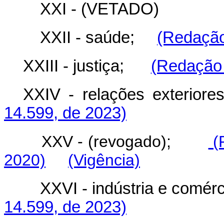
XXI - (VETADO)
XXII - saúde;
(Redação
XXIII - justiça;
(Redação 
XXIV - relações exter
14.599, de 2023)
XXV - (revogado);
(R
2020)
(Vigência)
XXVI - indústria e com
14.599, de 2023)