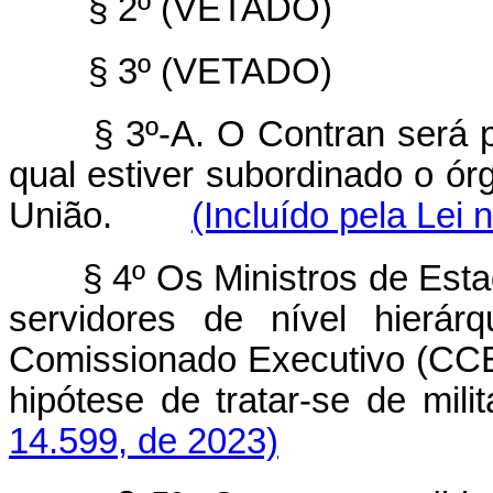
§ 2º (VETADO)
§ 3º (VETADO)
§ 3º-A. O Contran será p
qual estiver subordinado o ór
União.
(Incluído pela Lei 
§ 4º Os Ministros de Est
servidores de nível hierár
Comissionado Executivo (CCE) 
hipótese de tratar-se de m
14.599, de 2023)