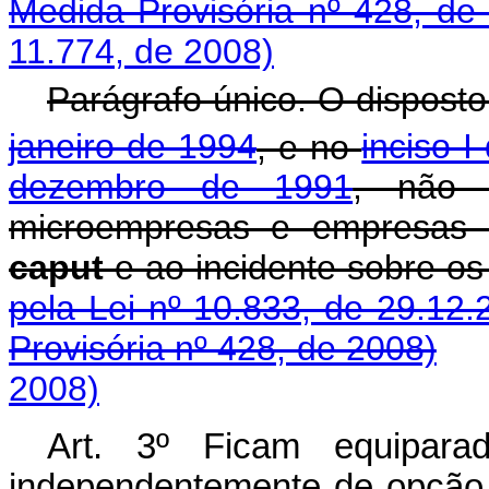
Medida Provisória nº 428, de
11.774, de 2008)
Parágrafo único. O dispost
janeiro de 1994
, e no
inciso I
dezembro de 1991
, não 
microempresas e empresas 
caput
e ao incidente sobre
pela Lei nº 10.833, de 29.12.
Provisória nº 428, de 2008)
2008)
Art. 3º Ficam equiparad
independentemente de opção,