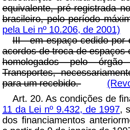
equivalente, pré-registrada 
brasileiro, pelo período má
pela Lei nº 10.206, de 2001)
III - em espaço cedido por
acordos de troca de espaços
homologados pelo órgão 
Transportes, necessariamen
para um recebido.
(Revo
Art. 20. As condições de f
11 da Lei nº 9.432, de 1997
, 
dos financiamentos anterior