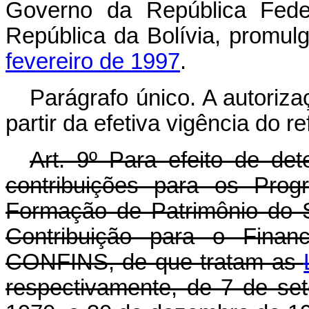
Governo da República Fede
República da Bolívia, promul
fevereiro de 1997
.
Parágrafo único. A autoriza
partir da efetiva vigência do r
Art. 9º Para efeito de de
contribuições para os Prog
Formação de Patrimônio do 
Contribuição para o Finan
CONFINS, de que tratam as
respectivamente, de 7 de s