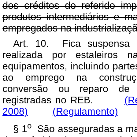
dos créditos do referido imp
produtos intermediários e m
empregados na industrializaçã
Art. 10. Fica suspensa a
realizada por estaleiros n
equipamentos, incluindo part
ao emprego na construçã
conversão ou reparo de e
registradas no REB.
(R
2008)
(Regulamento)
o
§ 1
São asseguradas a manu