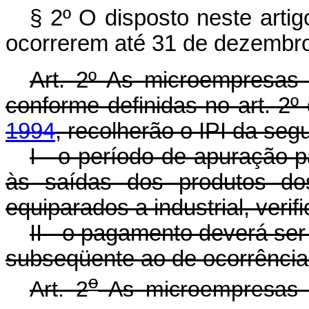
§ 2º O disposto neste artig
ocorrerem até 31 de dezembr
Art. 2º As microempresas
conforme definidas no art. 2º
1994
, recolherão o IPI da seg
I - o período de apuração 
às saídas dos produtos dos
equiparados a industrial, veri
II - o pagamento deverá ser 
subseqüente ao de ocorrência
o
Art. 2
As microempresas 