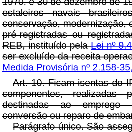
1970, e 30 de dezembro de 199
estaleiros navais brasilei
conservação, modernização, 
pré-registradas ou registrada
REB, instituído pela
Lei nº 9.
ser excluído da receita operac
Medida Provisória nº 2.158-35
Art. 10. Ficam isentas do I
componentes, realizadas po
destinadas ao emprego n
conversão ou reparo de emba
Parágrafo único. São asseg