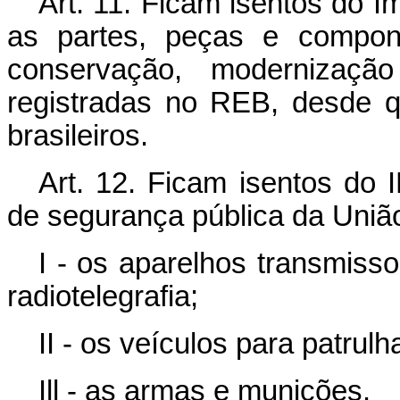
Art. 11. Ficam isentos do I
as partes, peças e compon
conservação, modernizaç
registradas no REB, desde q
brasileiros.
Art. 12. Ficam isentos do 
de segurança pública da União
I - os aparelhos transmisso
radiotelegrafia;
II - os veículos para patrulh
Ill - as armas e munições.