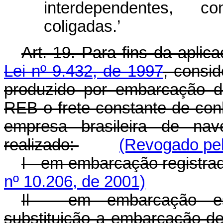
interdependentes, co
coligadas.’
Art. 19. Para fins da apli
Lei nº 9.432, de 1997
, consid
produzido por embarcação de
REB o frete constante de co
empresa brasileira de nav
realizado:
(Revogado pel
I - em embarcação registr
nº 10.206, de 2001)
Il - em embarcação es
substituição a embarcação de