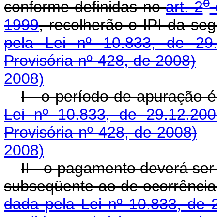
o
conforme definidas no
art. 2
1999
, recolherão o IPI d
pela Lei nº 10.833, de 29.
Provisória nº 428, de 2008)
2008)
I - o período de apuraç
Lei nº 10.833, de 29.12.200
Provisória nº 428, de 2008)
2008)
II - o pagamento deverá ser 
subseqüente ao de ocorrênc
dada pela Lei nº 10.833, de 