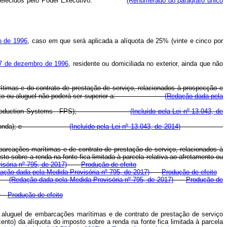
azos estabelecidos pelo Poder Executivo.
(Renumerado do parágrafo único
o de 1996
, caso em que será aplicada a alíquota de 25% (vinte e cinco por
 27 de dezembro de 1996
, residente ou domiciliada no exterior, ainda que não
timas e do contrato de prestação de serviço, relacionados à prospecção e
ao afretamento ou aluguel não poderá ser superior a:
(Redação dada pela
roduction Systems
- FPS);
(Incluído pela Lei nº 13.043, de
ços (navios-sonda); e
(Incluído pela Lei nº 13.043, de 2014)
barcações marítimas e de contrato de prestação de serviço, relacionados à
to sobre a renda na fonte fica limitada à parcela relativa ao afretamento ou
sória nº 795, de 2017)
Produção de efeito
ação dada pela Medida Provisória nº 795, de 2017)
Produção de efeito
; e
(Redação dada pela Medida Provisória nº 795, de 2017)
Produção de
Produção de efeito
 aluguel de embarcações marítimas e de contrato de prestação de serviço
nto) da alíquota do imposto sobre a renda na fonte fica limitada à parcela