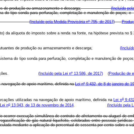
s flutuantes de produção ou armazenamento e descarga;
(Incluído pel
com sistema do tipo sonda para perfuração, completação e manu
 embarcações.
(Incluído pela Medida Provisória nº 795, de 2017)
Produç
o) da alíquota do imposto sobre a renda na fonte, na hipótese prevista no § 
stemas flutuantes de produção ou armazenamento e descarga;
(Incluíd
ões com sistema do tipo sonda para perfuração, completação e man
os de embarcações.
(Incluído pela Lei nº 13.586, de 2017)
(Produção de ef
 navegação de apoio marítimo, definida na
Lei n
º
9.432, de 8 de janeiro de 1
o
rcações utilizadas na navegação de apoio marítimo, definida na
Lei n
9.432
o
Lei n
13.043, de 13 de novembro de 2014
.
(Incluído pela 
do ocorrer execução simultânea de contrato de afretamento ou aluguel de em
gaseificação de gás natural liquefeito, celebrados entre pessoas jurídicas
uguel, calculada mediante a aplicação do percentual de sessenta por ce