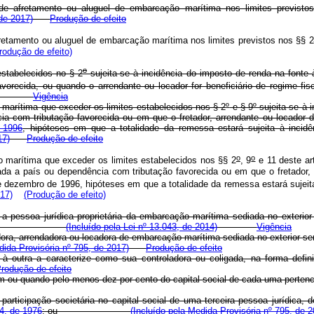
 afretamento ou aluguel de embarcação marítima nos limites previsto
de 2017)
Produção de efeito
etamento ou aluguel de embarcação marítima nos limites previstos nos §§ 2
rodução de efeito)
o
stabelecidos no § 2
sujeita-se à incidência do imposto de renda na fonte 
recida, ou quando o arrendante ou locador for beneficiário de regime fisca
Vigência
marítima que exceder os limites estabelecidos nos § 2
º
e § 9
º
sujeita-se à 
com tributação favorecida ou em que o fretador, arrendante ou locador de 
 1996
, hipóteses em que a totalidade da remessa estará sujeita à incidê
17)
Produção de efeito
o
o
 marítima que exceder os limites estabelecidos nos §§ 2
, 9
e 11 deste art
a a país ou dependência com tributação favorecida ou em que o fretador, 
 dezembro de 1996, hipóteses em que a totalidade da remessa estará sujeita
17)
(Produção de efeito)
 a pessoa jurídica proprietária da embarcação marítima sediada no exterior
os ou locados.
(Incluído pela Lei nº 13.043, de 2014)
Vigência
adora, arrendadora ou locadora de embarcação marítima sediada no exterior se
ida Provisória nº 795, de 2017)
Produção de efeito
ão à outra a caracterize como sua controladora ou coligada, na forma defi
rodução de efeito
ivo comum ou quando pelo menos dez por cento do capital social de ca
r participação societária no capital social de uma terceira pessoa jurídica
04, de 1976
; ou
(Incluído pela Medida Provisória nº 795, de 2