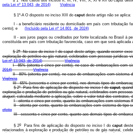
§ 1º
Nos casos dos incisos II, III, IV, VIII, X, XI e XII do capu
pela Lei nº 13.043, de 2014)
Vigência
§ 1º-A O disposto no inciso XIII do
caput
deste artigo não se apl
I - a beneficiário residente ou domiciliado em país com tributação 
cento); e
(Incluído pela Lei nº 14.801, de 2024)
II - aos juros pagos ou creditados por fonte localizada no Brasil à 
constituída em país com tributação favorecida, caso em que será aplicada
o
§ 2
No caso do inciso I do
caput
deste artigo, quando ocorrer exe
exploração de petróleo ou gás natural, celebrados com pessoas jurídica
Lei nº 13.043, de 2014)
Vigência
I - 85% (oitenta e cinco por cento), no caso de embarcações com s
2014)
Vigência
II - 80% (oitenta por cento), no caso de embarcações com si
Vigência
III - 65% (sessenta e cinco por cento), nos demais tipos
§ 2
º
Para fins de aplicação do disposto no inciso I do
caput
, quand
exploração e produção de petróleo ou gás natural, celebrados com pessoas ju
aluguel, calculada mediante a aplicação, sobre o valor total dos
I - oitenta e cinco por cento, quanto às embarcações com 
II - oitenta por cento, quanto às embarcações com sistema
efeito
III - sessenta e cinco por cento, quanto aos demais tipo
o
§ 2
Para fins de aplicação do disposto no inciso I do
caput
deste
relacionados à exploração e produção de petróleo ou de gás natural, celeb