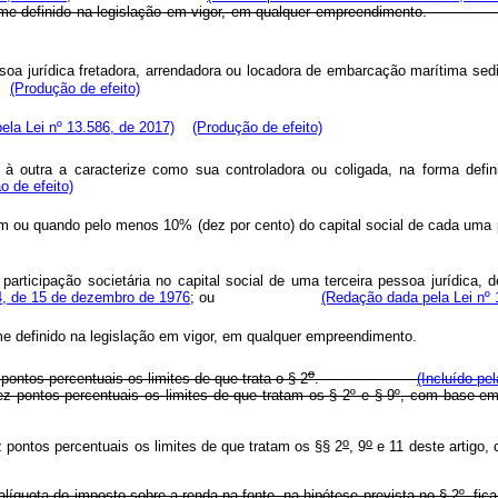
o, conforme definido na legislação em vigor, em qualquer empreen
soa jurídica fretadora, arrendadora ou locadora de embarcação marítima sedi
(Produção de efeito)
ela Lei nº 13.586, de 2017)
(Produção de efeito)
o à outra a caracterize como sua controladora ou coligada, na forma defi
o de efeito)
vo comum ou quando pelo menos 10% (dez por cento) do capital social d
r participação societária no capital social de uma terceira pessoa jurídica
04, de 15 de dezembro de 1976
; ou
(Redação dada pela Lei nº 
 conforme definido na legislação em vigor, em qualquer empreendimen
o
ontos percentuais os limites de que trata o § 2
.
(Incluído pe
 pontos percentuais os limites de que tratam os § 2
º
e § 9
º
, com b
o
o
pontos percentuais os limites de que tratam os §§ 2
, 9
e 11 deste artig
alíquota do imposto sobre a renda na fonte, na hipótese prevista no § 2
º
, fi