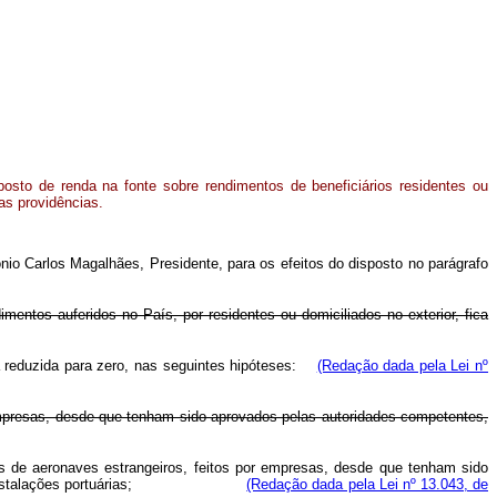
posto de renda na fonte sobre rendimentos de beneficiários residentes ou
ras providências.
nio Carlos Magalhães, Presidente, para os efeitos do disposto no parágrafo
mentos auferidos no País, por residentes ou domiciliados no exterior, fica
ca reduzida para zero, nas seguintes hipóteses:
(Redação dada pela Lei nº
 empresas, desde que tenham sido aprovados pelas autoridades competentes,
es de aeronaves estrangeiros, feitos por empresas, desde que tenham sido
erviços de instalações portuárias;
(Redação dada pela Lei nº 13.043, de