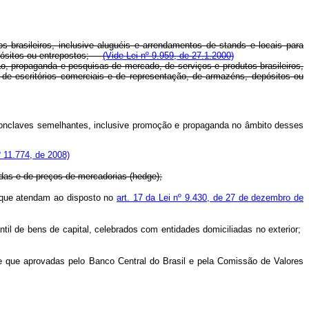
brasileiros, inclusive aluguéis e arrendamentos de stands e locais para
epósitos ou entrepostos;
(Vide Lei nº 9.959, de 27.1.2000)
o, propaganda e pesquisas de mercado, de serviços e produtos brasileiros,
de escritórios comerciais e de representação, de armazéns, depósitos ou
conclaves semelhantes, inclusive promoção e propaganda no âmbito desses
º 11.774, de 2008)
edas e de preços de mercadorias (hedge);
e que atendam ao disposto no
art. 17 da Lei nº 9.430, de 27 de dezembro de
il de bens de capital, celebrados com entidades domiciliadas no exterior;
de que aprovadas pelo Banco Central do Brasil e pela Comissão de Valores