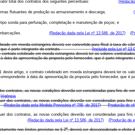
sobre o valor total dos contratos dos seguintes percentuais:
(Redação 
 com sistemas flutuantes de produção ou armazenamento e descarga;
tema do tipo sonda para perfuração, completação e manutenção de po
s tipos de embarcações.
(Redação dada pela Lei nº 13.586, de 2017)
(P
lebrado em moeda estrangeira deverá ser convertido para Real à taxa de câ
 que é parte integrante do contrato.
(Incluído pela Lei nº 13.
o contrato celebrado em moeda estrangeira deverá ter os valores contratad
pondente à data da apresentação da proposta pelo fornecedor, que é
1 deste artigo, o contrato celebrado em moeda estrangeira deverá ter os val
rasil, correspondente à data da apresentação da proposta pelo forn
s contratos, as novas condições deverão ser consideradas para fins de veri
Vigência
er dos contratos, as novas condições deverão ser consideradas para fins 
.
(Redação dada pela Medida Provisória nº 795, de 2017)
Produção de ef
er dos contratos, as novas condições deverão ser consideradas para fins 
e artigo.
(Redação dada pela Lei nº 13.586, de 2017)
(Produção de ef
o
tamento nos limites previstos no § 2
, deverá ser desconsiderado o 