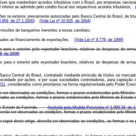
íses que mantenham acordos tributários com o Brasil, por empresas nacionais,
 inferior ao admitido pelo crédito fiscal nos respectivos acordos tributários;
s no exterior, previamente autorizadas pelo Banco Central do Brasil, de títul
9.959, de 27.1.2000)
(Vide Lei nº 10.925, de 2004)
comissões de banqueiros inerentes a essas cambiais;
estinados ao financiamento de exportações.
(Vide Lei nº 9.779, de 1999)
os para o exterior, pelo exportador brasileiro, relativos às despesas de
28, de 2008)
os para o exterior pelo exportador brasileiro, relativos às despesas de 
o Banco Central do Brasil, contratado mediante emissão de títulos no mercado
de sociedade por ações, e por suas sociedades controladoras, para captação
011
, considerados como prioritários na forma regulamentada pelo Poder Exe
verão ser observadas as condições, formas e prazos estabelecidos pelo Ministr
ser observadas as condições, formas e prazos estabelecidos pelo Minist
tro de Estado da Fazenda.
(Incluído pela Medida Provisória nº 1.990-26, de 1
 deverão ser observadas
as condições, formas e prazos estabelecidos pelo Minist
 XII do caput deste artigo, deverão ser observadas as condições, as fo