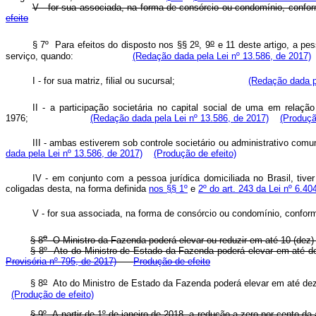
V - for sua associada, na forma de consórcio ou condomíni
efeito
o
o
§ 7º Para efeitos do disposto nos §§ 2
, 9
e 11 deste artigo, a pes
serviço, quando:
(Redação dada pela Lei nº 13.586, de 2017)
I - for sua matriz, filial ou sucursal;
(Redação dada p
II - a participação societária no capital social de uma em relaçã
1976;
(Redação dada pela Lei nº 13.586, de 2017)
(Produçã
III - ambas estiverem sob controle societário ou administrati
dada pela Lei nº 13.586, de 2017)
(Produção de efeito)
IV - em conjunto com a pessoa jurídica domiciliada no Brasil, tive
coligadas desta, na forma definida
nos §§ 1º
e
2º do art. 243 da Lei nº 6.4
V - for sua associada, na forma de consórcio ou condomínio,
o
§ 8
O Ministro da Fazenda poderá elevar ou reduzir em até 10 (dez) p
§ 8
º
Ato do Ministro de Estado da Fazenda poderá elevar em até dez
Provisória nº 795, de 2017)
Produção de efeito
o
§ 8
Ato do Ministro de Estado da Fazenda poderá elevar em até dez 
(Produção de efeito)
§ 9
º
A partir de 1
º
de janeiro de 2018, a redução a zero por cento da 