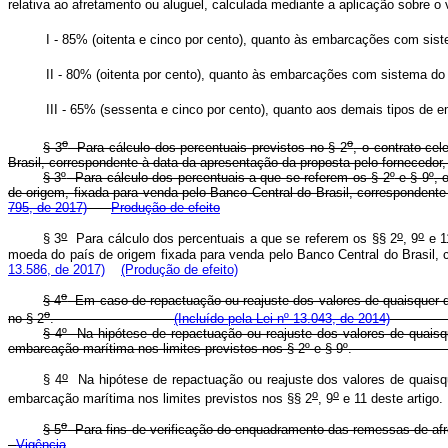
relativa ao afretamento ou aluguel, calculada mediante a aplicação 
I - 85% (oitenta e cinco por cento), quanto às embarcações
II - 80% (oitenta por cento), quanto às embarcações com sis
III - 65% (sessenta e cinco por cento), quanto aos demai
o
o
§ 3
Para cálculo dos percentuais previstos no § 2
, o contrato ce
Brasil, correspondente à data da apresentação da proposta pelo fornecedor,
§ 3
º
Para cálculo dos percentuais a que se referem os § 2
º
e § 9
º
, 
de origem, fixada para venda pelo Banco Central do Brasil, corres
795, de 2017)
Produção de efeito
o
o
o
§ 3
Para cálculo dos percentuais a que se referem os §§ 2
, 9
e 1
moeda do país de origem fixada para venda pelo Banco Central do B
13.586, de 2017)
(Produção de efeito)
o
§ 4
Em caso de repactuação ou reajuste dos valores de quaisquer do
o
no § 2
.
(Incluído pela Lei nº 13.043, de 2014)
§ 4
º
Na hipótese de repactuação ou reajuste dos valores de quaisqu
embarcação marítima nos limites previstos nos § 2
º
e § 9
º
o
§ 4
Na hipótese de repactuação ou reajuste dos valores de quaisqu
o
o
embarcação marítima nos limites previstos nos §§ 2
, 9
e 11 dest
o
§ 5
Para fins de verificação do enquadramento das remessas de afre
Vigência