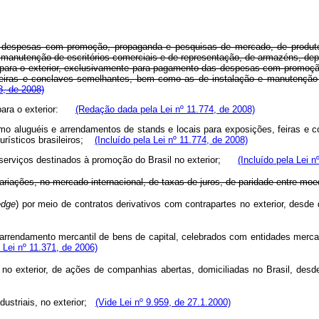
s despesas com promoção, propaganda e pesquisas de mercado, de produtos 
e manutenção de escritórios comerciais e de representação, de armazéns, d
s para o exterior, exclusivamente para pagamento das despesas com promoçã
 feiras e conclaves semelhantes, bem como as de instalação e manutenção 
8, de 2008)
ara o exterior:
(Redação dada pela Lei nº 11.774, de 2008)
 aluguéis e arrendamentos de stands e locais para exposições, feiras e 
turísticos brasileiros;
(Incluído pela Lei nº 11.774, de 2008)
de serviços destinados à promoção do Brasil no exterior;
(Incluído pela Lei n
ariações, no mercado internacional, de taxas de juros, de paridade entre mo
edge
) por meio de contratos derivativos com contrapartes no exterior, desd
rrendamento mercantil de bens de capital, celebrados com entidades mercant
 Lei nº 11.371, de 2006)
no exterior, de ações de companhias abertas, domiciliadas no Brasil, des
ndustriais, no exterior;
(Vide Lei nº 9.959, de 27.1.2000)