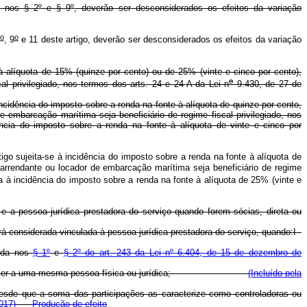
s nos § 2
º
e § 9
º
, deverão ser desconsiderados os efeitos da variação
o
o
, 9
e 11 deste artigo, deverão ser desconsiderados os efeitos da variação
à alíquota de 15% (quinze por cento) ou de 25% (vinte e cinco por cento),
o
l privilegiado, nos termos dos arts. 24 e 24-A da Lei n
9.430, de 27 de
incidência do imposto sobre a renda na fonte à alíquota de quinze por cento,
embarcação marítima seja beneficiário de regime fiscal privilegiado, nos
ncia do imposto sobre a renda na fonte à alíquota de vinte e cinco por
igo sujeita-se à incidência do imposto sobre a renda na fonte à alíquota de
arrendante ou locador de embarcação marítima seja beneficiário de regime
 à incidência do imposto sobre a renda na fonte à alíquota de 25% (vinte e
 e a pessoa jurídica prestadora do serviço quando forem sócias, direta ou
rá considerada vinculada à pessoa jurídica prestadora do serviço, quando:I -
nida nos
§ 1º
e
§ 2º do art. 243 da Lei n
º
6.404, de 15 de dezembro de
da uma pertencer a uma mesma pessoa física ou jurídica;
(Incluído pela
, desde que a soma das participações as caracterize como controladoras ou
017)
Produção de efeito