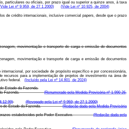
 particulares ou oficiais, por prazo igual ou superior a quinze anos, à taxa
(Vide Lei nº 9.959, de 27.1.2000)
(Vide Lei nº 10.925, de 2004)
os de crédito internacionais, inclusive comercial papers, desde que o prazo
 armazenagem, movimentação e transporte de carga e emissão de documentos
armazenagem, movimentação e transporte de carga e emissão de documentos
 internacional, por sociedade de propósito específico e por concessionária,
 de recursos para a implementação de projetos de investimento na área de
cutivo federal.
(Incluído pela Lei nº 14.801, de 2024)
o de Estado da Fazenda.
ro de Estado da Fazenda.
(Renumerado pela Medida Provisória nº 1.990-26,
4.12.99)
(Revogado pela Lei nº 9.959, de 27.1.2000)
ro de Estado da
Fazenda.
(Redação dada pela Medida Provisória
rmas e os prazos estabelecidos pelo Poder Executivo.
(Redação dada pela