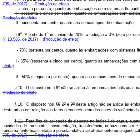
795, de 2017)
Produção de efeito
I - setenta por cento, quanto às embarcações com sistema
II - sessenta e cinco por cento, quanto às embarcações 
Produção de efeito
III - cinquenta por cento, quanto aos demais tipos de
o
o
§ 9
A partir de 1
de janeiro de 2018, a redução a 0% (zero por cent
nº 13.586, de 2017)
(Produção de efeito)
I - 70% (setenta por cento), quanto às embarcações com si
II - 65% (sessenta e cinco por cento), quanto às embarcaç
efeito)
III - 50% (cinquenta por cento), quanto aos demais tip
§ 10. O disposto no § 9
º
não se aplica às embarcações utilizadas na
Produção de efeito
o
o
§ 10. O disposto nos §§ 2
e 9
deste artigo não se aplica às emba
deste artigo em relação aos fatos geradores ocorridos antes da vigência da
§ 11. Para fins de aplicação do disposto no inciso I do
caput
, quan
atividades de transporte, movimentação, transferência, armazenamento e re
renda na fonte fica limitada à parcela relativa ao afretamento ou al
795, de 2017)
Produção de efeito