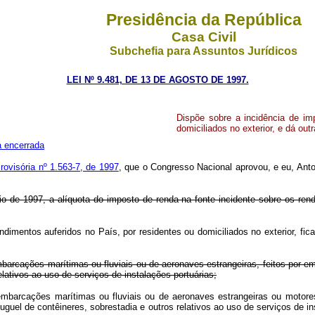
Presidência da República
Casa Civil
Subchefia para Assuntos Jurídicos
LEI Nº 9.481, DE 13 DE AGOSTO DE 1997.
Dispõe sobre a incidência de im
domiciliados no exterior, e dá out
a encerrada
rovisória nº 1.563-7, de 1997
, que o Congresso Nacional aprovou, e eu, Anto
io de 1997, a alíquota do imposto de renda na fonte incidente sobre os rendi
endimentos auferidos no País, por residentes ou domiciliados no exterior, fi
embarcações marítimas ou fluviais ou de aeronaves estrangeiras, feitos por
ativos ao uso de serviços de instalações portuárias;
e embarcações marítimas ou fluviais ou de aeronaves estrangeiras ou motor
 aluguel de contêineres, sobrestadia e outros relativos ao uso de s