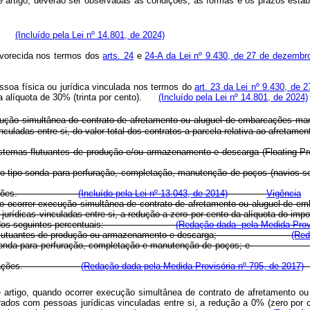
t deste artigo, deverão ser observadas as condições, as formas e os pr
ica:
(Incluído pela Lei nº 14.801, de 2024)
favorecida nos termos dos
arts. 24
e
24-A da Lei nº 9.430, de 27 de dezembr
pessoa física ou jurídica vinculada nos termos do
art. 23 da Lei nº 9.430, de
 a alíquota de 30% (trinta por cento).
(Incluído pela Lei nº 14.801, de 2024)
cução simultânea do contrato de afretamento ou aluguel de embarcações marí
s vinculadas entre si, do valor total dos contratos a parcela relativa 
istemas flutuantes de produção e/ou armazenamento e descarga (
Floating P
stema do tipo sonda para perfuração, completação, manutenção de po
 de embarcações.
(Incluído pela Lei nº 13.043, de 2014)
Vigência
o ocorrer execução simultânea de contrato de afretamento ou aluguel de em
rídicas vinculadas entre si, a redução a zero por cento da alíquota do impos
 contratos, dos seguintes percentuais:
(Redação dada pela Medida Provi
sistemas flutuantes de produção ou armazenamento e descarga;
(Red
 do tipo sonda para perfuração, completação e manutenção de poços
s de embarcações.
(Redação dada pela Medida Provisória nº 795, de 2017)
 artigo, quando ocorrer execução simultânea de contrato de afretamento ou
rados com pessoas jurídicas vinculadas entre si, a redução a 0% (zero por ce