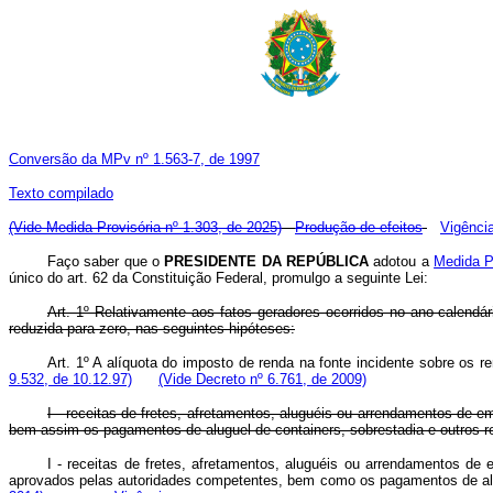
Conversão da MPv nº 1.563-7, de 1997
Texto compilado
(Vide Medida Provisória nº 1.303, de 2025)
Produção de efeitos
Vigênci
Faço saber que o
PRESIDENTE DA REPÚBLICA
adotou a
Medida P
único do art. 62 da Constituição Federal, promulgo a seguinte Lei:
Art. 1º Relativamente aos fatos geradores ocorridos no ano-calendár
reduzida para zero, nas seguintes hipóteses:
Art. 1º A alíquota do imposto de renda na fonte incidente sobre os r
9.532, de 10.12.97)
(Vide Decreto nº 6.761, de 2009)
I - receitas de fretes, afretamentos, aluguéis ou arrendamentos de 
bem assim os pagamentos de aluguel de containers, sobrestadia e outros rel
I - receitas de fretes, afretamentos, aluguéis ou arrendamentos d
aprovados pelas autoridades competentes, bem como os pagamentos de