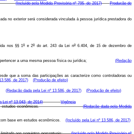
dimento.
(Incluído pela Medida Provisória nº 795, de 2017)
Produção de
ada no exterior será considerada vinculada à pessoa jurídica prestadora do
o
o
o
nida nos §§ 1
e 2
do art. 243 da Lei n
6.404, de 15 de dezembro de
e cada uma pertencer a uma mesma pessoa física ou jurídica;
(Redação
, desde que a soma das participações as caracterize como controladoras ou
13.586, de 2017)
(Produção de efeito)
to.
(Redação dada pela Lei nº 13.586, de 2017)
(Produção de efeito)
la Lei nº 13.043, de 2014)
Vigência
ase em estudos econômicos.
(Redação dada pela Medida
o, com base em estudos econômicos.
(Incluído pela Lei nº 13.586, de 2017)
ca limitada aos seguintes percentuais:
(Incluído pela Medida Provisória nº