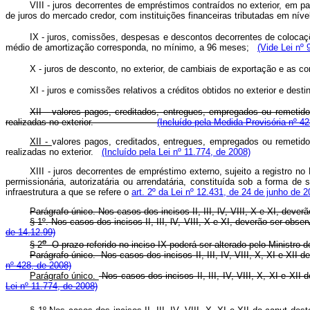
VIII - juros decorrentes de empréstimos contraídos no exterior, em pa
de juros do mercado credor, com instituições financeiras tributadas em nível
IX - juros, comissões, despesas e descontos decorrentes de colocaçõe
médio de amortização corresponda, no mínimo, a 96 meses;
(Vide Lei nº 
X - juros de desconto, no exterior, de cambiais de exportação e as 
XI - juros e comissões relativos a créditos obtidos no exterior e d
XII - valores pagos, creditados, entregues, empregados ou remetid
realizadas no exterior.
(Incluído pela Medida Provisória nº 4
XII -
valores pagos, creditados, entregues, empregados ou remetid
realizadas no exterior.
(Incluído pela Lei nº 11.774, de 2008)
XIII - juros decorrentes de empréstimo externo, sujeito a registro n
permissionária, autorizatária ou arrendatária, constituída sob a forma 
infraestrutura a que se refere o
art. 2º da Lei nº 12.431, de 24 de junho de 2
Parágrafo único. Nos casos dos incisos II, III, lV, VIII, X e XI, de
§ 1º. Nos casos dos incisos II, III, lV, VIII, X e XI, deverão 
de 14.12.99)
o
§ 2
O prazo referido no inciso IX poderá ser alterado pelo Minis
Parágrafo único. Nos casos dos incisos II, III, IV, VIII, X, XI e XII
nº 428, de 2008)
Parágrafo único.
Nos casos dos incisos II, III, IV, VIII, X, XI e
Lei nº 11.774, de 2008)