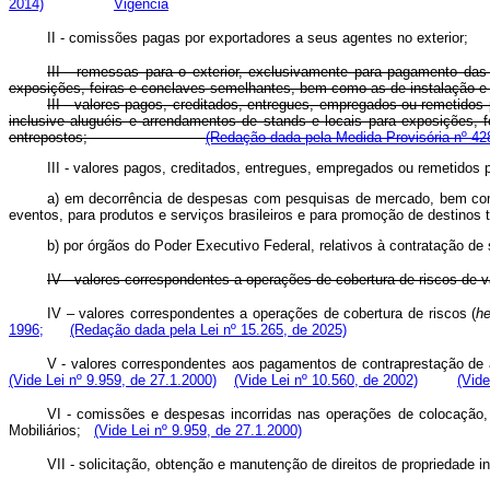
2014)
Vigência
II - comissões pagas por exportadores a seus agentes no exterior;
III - remessas para o exterior, exclusivamente para pagamento da
exposições, feiras e conclaves semelhantes, bem como as de instalação 
III - valores pagos, creditados, entregues, empregados ou remetido
inclusive aluguéis e arrendamentos de stands e locais para exposições,
entrepostos;
(Redação dada pela Medida Provisória nº 42
III - valores pagos, creditados, entregues, empregados ou remetidos p
a) em decorrência de despesas com pesquisas de mercado, bem como
eventos, para produtos e serviços brasileiros e para promoção de destinos 
b) por órgãos do Poder Executivo Federal, relativos à contratação 
IV - valores correspondentes a operações de cobertura de riscos de v
IV – valores correspondentes a operações de cobertura de riscos (
h
1996;
(Redação dada pela Lei nº 15.265, de 2025)
V - valores correspondentes aos pagamentos de contraprestação de a
(Vide Lei nº 9.959, de 27.1.2000)
(Vide Lei nº 10.560, de 2002)
(Vide
VI - comissões e despesas incorridas nas operações de colocação, 
Mobiliários;
(Vide Lei nº 9.959, de 27.1.2000)
VII - solicitação, obtenção e manutenção de direitos de propriedade i