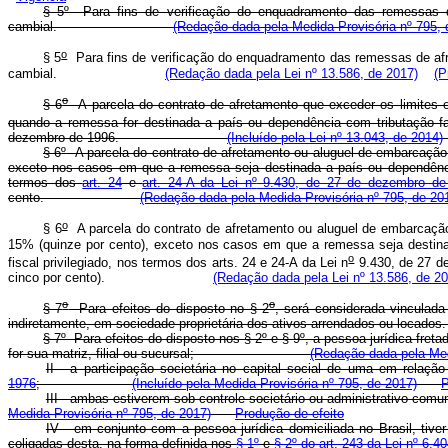
§ 5
º
Para fins de verificação do enquadramento das remessas de
cambial.
(Redação dada pela Medida Provisória nº 795, 
o
§ 5
Para fins de verificação do enquadramento das remessas de afr
cambial.
(Redação dada pela Lei nº 13.586, de 2017)
(P
o
§ 6
A parcela do contrato de afretamento que exceder os limites e
quando a remessa for destinada a país ou dependência com tributação favo
dezembro de 1996.
(Incluído pela Lei nº 13.043, de 2014)
§ 6
º
A parcela do contrato de afretamento ou aluguel de embarcação 
exceto nos casos em que a remessa seja destinada a país ou dependência 
termos dos
art. 24
e
art. 24-A da Lei n
º
9.430, de 27 de dezembro de
cento.
(Redação dada pela Medida Provisória nº 795, de 20
o
§ 6
A parcela do contrato de afretamento ou aluguel de embarcação
15% (quinze por cento), exceto nos casos em que a remessa seja destinad
o
fiscal privilegiado, nos termos dos arts. 24 e 24-A da Lei n
9.430, de 27 de
cinco por cento).
(Redação dada pela Lei nº 13.586, de 20
o
o
§ 7
Para efeitos do disposto no § 2
, será considerada vinculada
indiretamente, em sociedade proprietária dos ativos arrendad
§ 7
º
Para efeitos do disposto nos § 2
º
e § 9
º
, a pessoa jurídica fret
for sua matriz, filial ou sucursal;
(Redação dada pela Med
II - a participação societária no capital social de uma em relaç
1976
;
(Incluído pela Medida Provisória nº 795, de 2017)
P
III - ambas estiverem sob controle societário ou administrat
Medida Provisória nº 795, de 2017)
Produção de efeito
IV - em conjunto com a pessoa jurídica domiciliada no Brasil, tive
coligadas desta, na forma definida nos
§ 1º
e
§ 2º do art. 243 da Lei nº 6.4