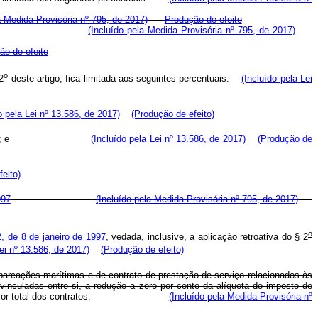
a Medida Provisória nº 795, de 2017)
Produção de efeito
tenção de poços; e
(Incluído pela Medida Provisória nº 795, de 2017)
ão de efeito
o
2
deste artigo, fica limitada aos seguintes percentuais:
(Incluído pela Lei
o pela Lei nº 13.586, de 2017)
(Produção de efeito)
utenção de poços; e
(Incluído pela Lei nº 13.586, de 2017)
(Produção de
eito)
997
.
(Incluído pela Medida Provisória nº 795, de 2017)
o
, de 8 de janeiro de 1997
, vedada, inclusive, a aplicação retroativa do § 2
Lei nº 13.586, de 2017)
(Produção de efeito)
barcações marítimas e de contrato de prestação de serviço relacionados às
 vinculadas entre si, a redução a zero por cento da alíquota do imposto de
nto sobre o valor total dos contratos.
(Incluído pela Medida Provisória nº