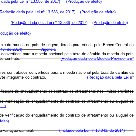
dada pela Lei nº 13.586, de 2017)
(Produção de efeito)
(Redação dada pela Lei nº 13.586, de 2017)
(Produção de efeito)
ços; e
(Redação dada pela Lei nº 13.586, de 2017)
(Produção de efeito)
rodução de efeito)
mbio da moeda do país de origem, fixada para venda pelo Banco Central do
043, de 2014)
Vigência
os convertidos para a moeda nacional pela taxa de câmbio da moeda do país
 parte integrante do contrato.
(Redação dada pela Medida Provisória nº
ores contratados convertidos para a moeda nacional pela taxa de câmbio da
ecedor, que é parte integrante do contrato.
(Redação dada pela Lei nº
ficação do enquadramento do contrato de afretamento nos limites previstos
de verificação do enquadramento do contrato de afretamento ou aluguel de
eito
de verificação do enquadramento do contrato de afretamento ou aluguel de
eito)
efeito da variação cambial.
(Incluído pela Lei nº 13.043, de 2014)