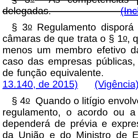
delegadas.
(Inc
o
§ 3
Regulamento disporá 
o
câmaras de que trata o § 1
, 
menos um membro efetivo da
caso das empresas públicas, 
de função equivalente.
13.140, de 2015)
(Vigência
o
§ 4
Quando o litígio envolv
regulamento, o acordo ou a
dependerá de prévia e expre
da União e do Ministro de 