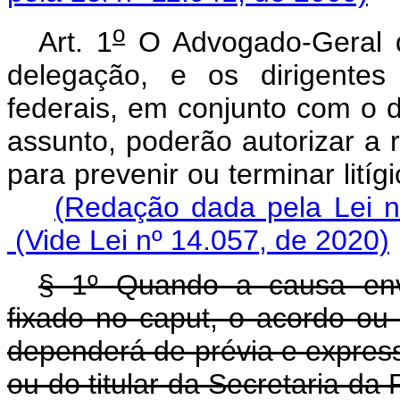
o
Art. 1
O Advogado-Geral d
delegação, e os dirigente
federais, em conjunto com o di
assunto, poderão autorizar a 
para prevenir ou terminar 
(Redação dada pela Lei n
(Vide Lei nº 14.057, de 2020)
§ 1º Quando a causa envo
fixado no caput, o acordo ou
dependerá de prévia e express
ou do titular da Secretaria da