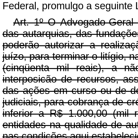
Federal, promulgo a seguinte L
Art. 1º O Advogado-Geral
das autarquias, das fundaçõe
poderão autorizar a realiz
juízo, para terminar o litígio,
(cinqüenta mil reais), a n
interposicão de recursos, a
das ações em curso ou de de
judiciais, para cobrança de cré
inferior a R$ 1.000,00 (mil
entidades na qualidade de aut
nas condições aqui estabeleci