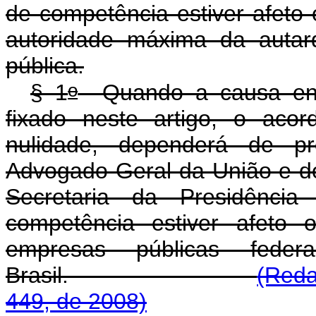
de competência estiver afeto
autoridade máxima da autar
pública.
o
§ 1
Quando a causa envol
fixado neste artigo, o aco
nulidade, dependerá de pr
Advogado-Geral da União e do 
Secretaria da Presidênci
competência estiver afeto 
empresas públicas fed
Brasil.
(Reda
449, de 2008)