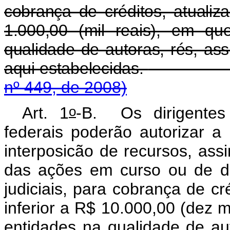
cobrança de créditos, atualiza
1.000,00 (mil reais), em qu
qualidade de autoras, rés, as
aqui estabelecidas.
nº 449, de 2008)
o
Art. 1
-B.
Os dirigente
federais poderão autorizar a
interposicão de recursos, as
das ações em curso ou de de
judiciais, para cobrança de cré
inferior a R$ 10.000,00 (dez m
entidades na qualidade de aut