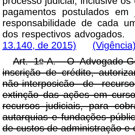
processo judicial, inclusive o
pagamentos postulados em j
responsabilidade de cada u
dos respectivos advogados.
13.140, de 2015)
(Vigência
o
Art. 1
-A.
O Advogado-Ge
inscrição de crédito, autori
não-interposicão de recur
extinção das ações em curso
recursos judiciais, para co
autarquias e fundações públic
de custos de administ