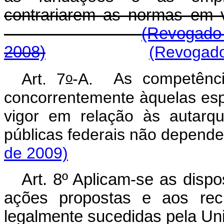
contrariarem as normas em 
(Revogado 
2008)
(Revogado
o
Art. 7
-A.
As competênci
concorrentemente àquelas espe
vigor em relação às autarq
públicas federais não depe
de 2009)
Art. 8º Aplicam-se as dispo
ações propostas e aos recu
legalmente sucedidas pela Un