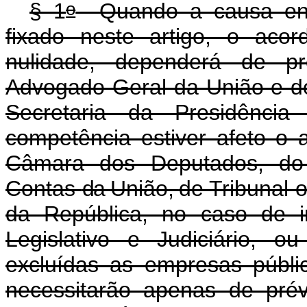
o
§ 1
Quando a causa envol
fixado neste artigo, o aco
nulidade, dependerá de pr
Advogado-Geral da União e do 
Secretaria da Presidênci
competência estiver afeto o 
Câmara dos Deputados, do 
Contas
da
União
,
de Tribunal 
da República, no caso de i
Legislativo e Judiciário, o
excluídas as empresas públi
necessitarão apenas de pré