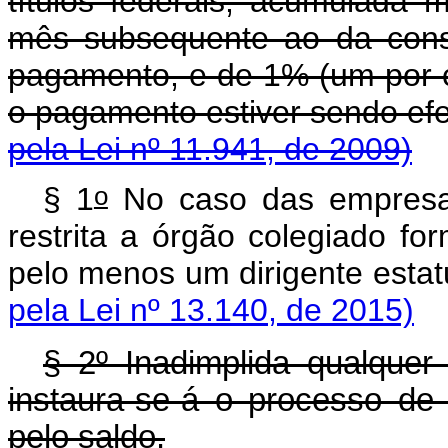
títulos federais, acumulada 
mês subsequente ao da cons
pagamento, e de 1% (um por 
o pagamento estiver 
pela Lei nº 11.941, de 2009)
o
§ 1
No caso das empresas
restrita a órgão colegiado fo
pelo menos um dirigente estat
pela Lei nº 13.140, de 2015)
§ 2º Inadimplida qualquer 
instaura-se-á o processo de
pelo saldo.