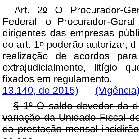
o
Art. 2
O Procurador-Ger
Federal, o Procurador-Gera
dirigentes das empresas púb
o
do art. 1
poderão autorizar, d
realização de acordos para 
extrajudicialmente, litígio 
fixados em regulamento.
13.140, de 2015)
(Vigência
§ 1º O saldo devedor da di
variação da Unidade Fiscal de
da prestação mensal incidirão