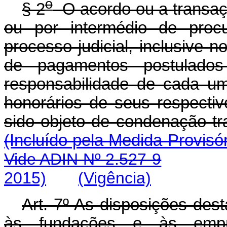
o
§ 2
O acordo ou a transaçã
ou por intermédio de procu
processo judicial, inclusive 
de pagamentos postulados
responsabilidade de cada u
honorários de seus respect
sido objeto de condenação tr
(Incluído pela Medida Provisór
Vide ADIN Nº 2.527-9
2015)
(Vigência)
Art. 7º As disposições dest
às fundações e às empre