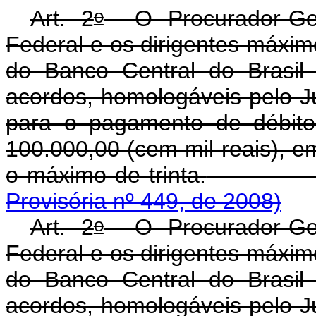
o
Art. 2
O Procurador-Gera
Federal e os dirigentes máxim
do Banco Central do Brasil 
acordos, homologáveis pelo Ju
para o pagamento de débito
100.000,00 (cem mil reais), e
o máximo de trinta.
Provisória nº 449, de 2008)
o
Art. 2
O Procurador-Gera
Federal e os dirigentes máxim
do Banco Central do Brasil 
acordos, homologáveis pelo Ju