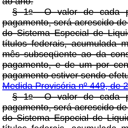
ao ano.
o
§ 1
O valor de cada pr
pagamento, será acrescido de j
do Sistema Especial de Liqu
títulos federais, acumulada 
mês subseqüente ao da cons
pagamento, e de um por cen
pagamento estiver sen
Medida Provisória nº 449, de 
o
§ 1
O valor de cada pr
pagamento, será acrescido de j
do Sistema Especial de Liqu