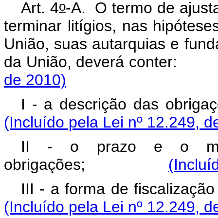
o
Art. 4
-A.
O termo de ajust
terminar litígios, nas hipótes
União, suas autarquias e fund
da União, deverá c
de 2010)
I - a descrição d
(Incluído pela Lei nº 12.249, d
II - o prazo e o mo
obrigações;
(Incluí
III - a forma de fisc
(Incluído pela Lei nº 12.249, d