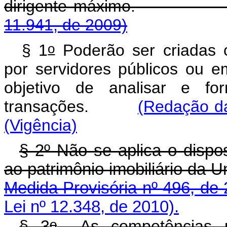
dirigente máx
11.941, de 2009)
o
§ 1
Poderão ser criadas 
por servidores públicos ou e
objetivo de analisar e fo
transações.
(Redação da
(Vigência)
§ 2º Não se aplica o dispos
ao patrimônio imobili
Medida Provisória nº 496, de
Lei nº 12.348, de 2010).
o
§ 3
As competências pr