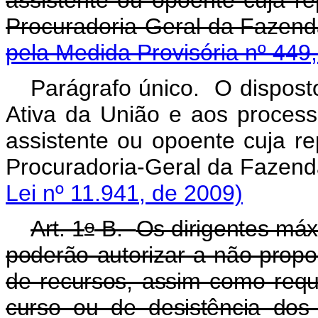
Procuradoria-Geral d
pela Medida Provisória nº 449
Parágrafo único. O disposto
Ativa da União e aos process
assistente ou opoente cuja rep
Procuradoria-Geral da 
Lei nº 11.941, de 2009)
o
Art. 1
-B.
Os dirigentes máx
poderão autorizar a não-propo
de recursos, assim como req
curso ou de desistência dos r