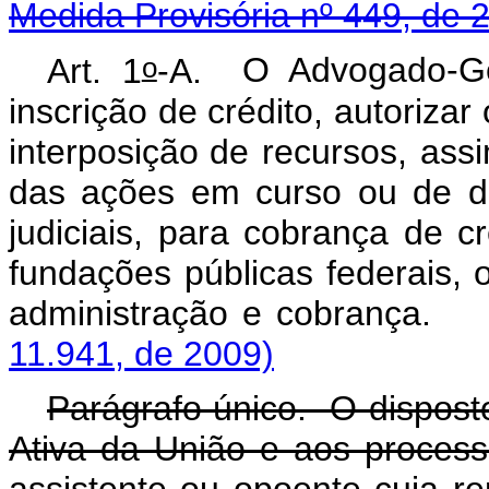
Medida Provisória nº 449, de 
o
Art. 1
-A.
O Advogado-Ge
inscrição de crédito, autoriza
interposição
de recursos, ass
das ações em curso ou de de
judiciais, para cobrança de c
fundações públicas federais, 
administração e 
11.941, de 2009)
Parágrafo único. O disposto
Ativa da União e aos process
assistente ou opoente cuja rep