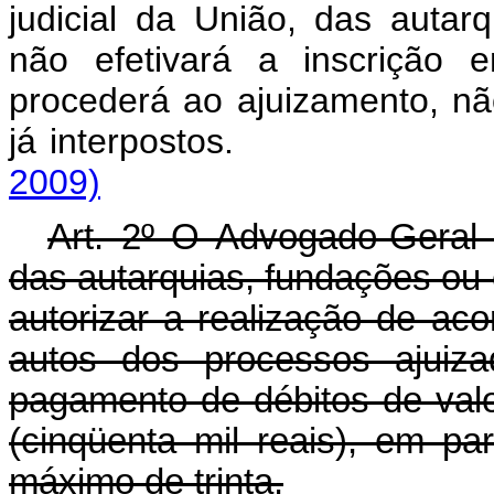
judicial da União, das autar
não efetivará a inscrição 
procederá ao ajuizamento, não
já interposto
2009)
Art. 2º O Advogado-Geral
das autarquias, fundações ou
autorizar a realização de ac
autos dos processos ajuiza
pagamento de débitos de val
(cinqüenta mil reais), em p
máximo de trinta.