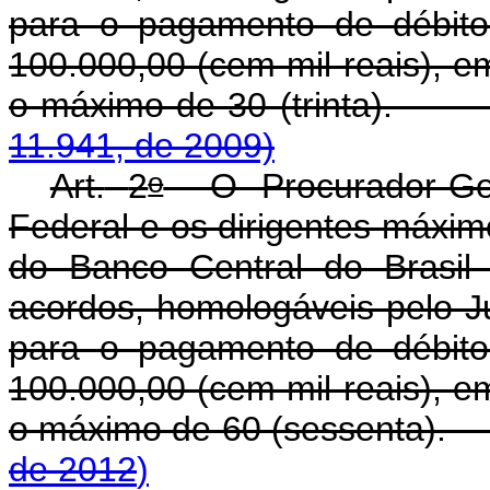
para o pagamento de débito
100.000,00 (cem mil reais), e
o máximo de 30 (tr
11.941, de 2009)
o
Art.
2
O Procurador-Gera
Federal e os dirigentes máxim
do Banco Central do Brasil 
acordos, homologáveis pelo Ju
para o pagamento de débito
100.000,00 (cem mil reais), e
o máximo de 60 (sessenta
de 2012
)