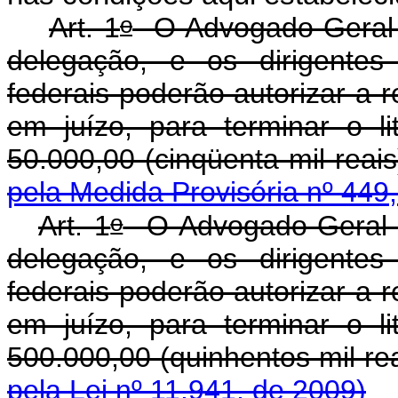
o
Art. 1
O Advogado-Geral d
delegação, e os dirigente
federais poderão autorizar a 
em juízo, para terminar o l
50.000,00 (cinqüen
pela Medida Provisória nº 449
o
Art. 1
O Advogado-Geral d
delegação, e os dirigente
federais poderão autorizar a 
em juízo, para terminar o l
500.000,00 (quinhent
pela Lei nº 11.941, de 2009)