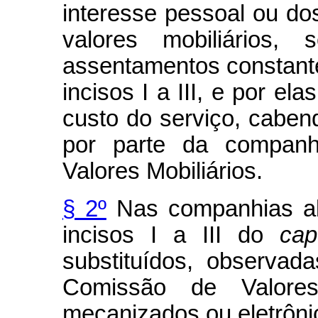
interesse pessoal ou do
valores mobiliários,
assentamentos constant
incisos I a III, e por e
custo do serviço, caben
por parte da companh
Valores Mobiliários.
§ 2º
Nas companhias abe
incisos I a III do
cap
substituídos, observa
Comissão de Valores 
mecanizados ou eletrôni