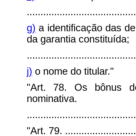
........................................
g)
a identificação das de
da garantia constituída;
........................................
j)
o nome do titular."
"Art. 78. Os bônus d
nominativa.
.......................................
"Art. 79. ............................