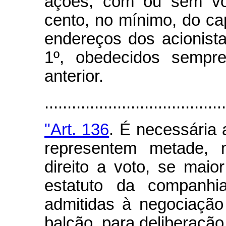
ações, com ou sem vot
cento, no mínimo, do capi
endereços dos acionista
1º, obedecidos sempre
anterior.
.......................................
"Art. 136
. É necessária 
representem metade,
direito a voto, se maio
estatuto da companhi
admitidas à negociaçã
balcão, para deliberação