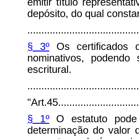
emitir título represent
depósito, do qual consta
........................................
§ 3º
Os certificados 
nominativos, podendo 
escritural.
.......................................
"Art.45...............................
§ 1º
O estatuto pode 
determinação do valor d