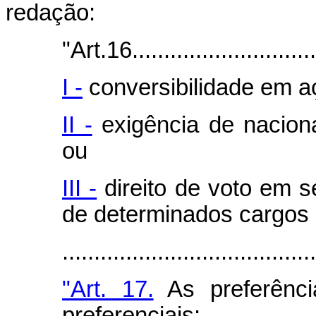
redação:
"Art.16...............................
I -
conversibilidade em aç
II -
exigência de nacional
ou
III -
direito de voto em 
de determinados cargos 
.......................................
"Art. 17.
As preferênc
preferenciais: