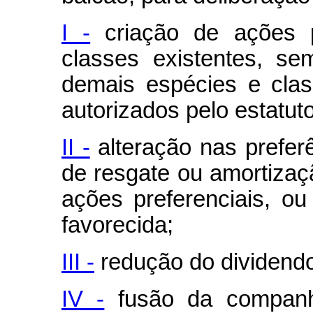
I -
criação de ações p
classes existentes, s
demais espécies e clas
autorizados pelo estatuto
II -
alteração nas prefer
de resgate ou amortiza
ações preferenciais, o
favorecida;
III -
redução do dividendo 
IV -
fusão da companh