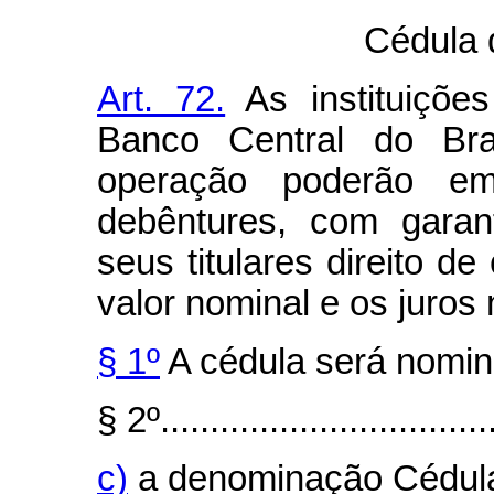
Cédula 
Art. 72.
As instituições
Banco Central do Bra
operação poderão emi
debêntures, com garant
seus titulares direito de
valor nominal e os juros 
§ 1º
A cédula será nomina
§ 2º..................................
c)
a denominação Cédula