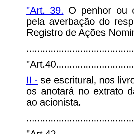
"Art. 39.
O penhor ou c
pela averbação do respe
Registro de Ações Nomin
.......................................
"Art.40...............................
II -
se escritural, nos livr
os anotará no extrato d
ao acionista.
.......................................