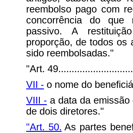
reembolso pago com red
concorrência do que 
passivo. A restitui
proporção, de todos os 
sido reembolsadas."
"Art. 49..............................
VII -
o nome do beneficiá
VIII -
a data da emissão d
de dois diretores."
"Art. 50.
As partes benef