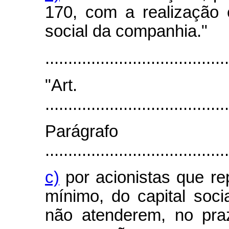
170, com a realização
social da companhia."
........................................
"Art
........................................
Parágra
........................................
c)
por acionistas que re
mínimo, do capital soci
não atenderem, no pra