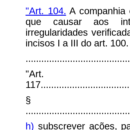
"Art. 104.
A companhia é
que causar aos int
irregularidades verifica
incisos I a III do art. 100.
.......................................
"Art.
117...................................
§
........................................
h)
subscrever ações, par