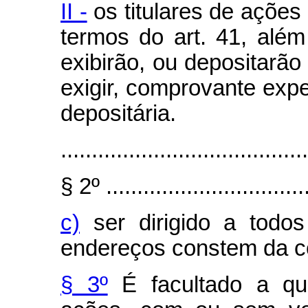
II -
os titulares de ações
termos do art. 41, alé
exibirão, ou depositarão
exigir, comprovante exped
depositária.
........................................
§ 2º .................................
c)
ser dirigido a todos
endereços constem da 
§ 3º
É facultado a qua