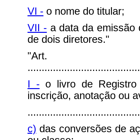
VI -
o nome do titular;
VII -
a data da emissão d
de dois diretores."
"Art
........................................
I -
o livro de Registro
inscrição, anotação ou 
........................................
c)
das conversões de aç