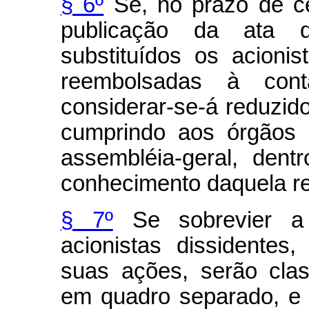
§ 6º
Se, no prazo de ce
publicação da ata 
substituídos os acioni
reembolsadas à cont
considerar-se-á reduzid
cumprindo aos órgãos 
assembléia-geral, dent
conhecimento daquela r
§ 7º
Se sobrevier a 
acionistas dissidentes
suas ações, serão clas
em quadro separado, e 