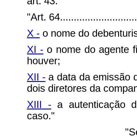
art. 43."
"Art. 64..............................
X -
o nome do debenturis
XI -
o nome do agente fid
houver;
XII -
a data da emissão do
dois diretores da compan
XIII -
a autenticação do
caso."
"S