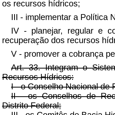
os recursos hídricos;
III - implementar a Política
IV - planejar, regular e 
recuperação dos recursos hídr
V - promover a cobrança pel
Art. 33. Integram o Sist
Recursos Hídricos:
I - o Conselho Nacional de 
II - os Conselhos de Re
Distrito Federal;