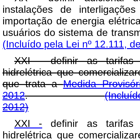
instalações de interligaçõe
importação de energia elétrica
usuários do sistema de 
(Incluído pela Lei nº 12.111, d
XXI - definir as tarifa
hidrelétrica que comercializ
que trata a
Medida Provisó
2012
.
(Incluí
2012)
XXI -
definir as tarifas
hidrelétrica que comercializ