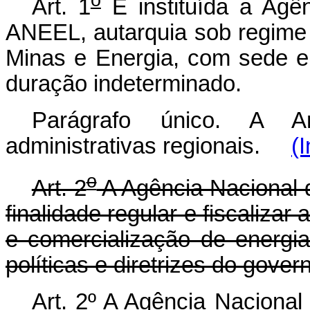
Art. 1
É instituída a Agên
ANEEL, autarquia sob regime e
Minas e Energia, com sede e 
duração indeterminado.
Parágrafo único. A An
administrativas regionais.
(
o
Art. 2
A Agência Nacional d
finalidade regular e fiscalizar
e comercialização de energi
políticas e diretrizes do gover
Art. 2º A Agência Nacional