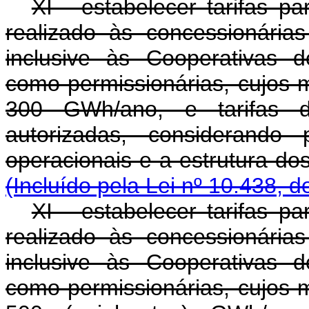
XI - estabelecer tarifas p
realizado às concessionárias
inclusive às Cooperativas d
como permissionárias, cujos m
300 GWh/ano, e tarifas d
autorizadas, considerando 
operacionais e a estru
(Incluído pela Lei nº 10.438, d
XI - estabelecer tarifas p
realizado às concessionárias
inclusive às Cooperativas d
como permissionárias, cujos m