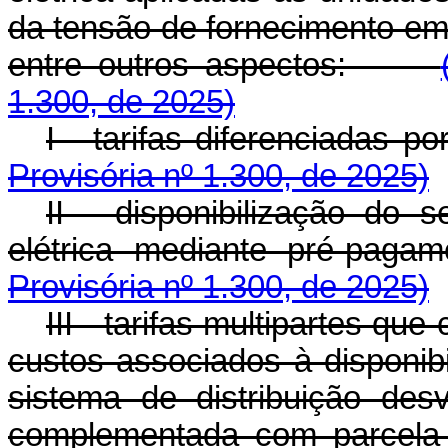
da tensão de fornecimento em
entre outros aspectos:
1.300, de 2025)
I - tarifas diferenciadas
Provisória nº 1.300, de 2025)
II - disponibilização do 
elétrica mediante pré-
Provisória nº 1.300, de 2025)
III - tarifas multipartes q
custos associados à disponib
sistema de distribuição de
complementada com parcel