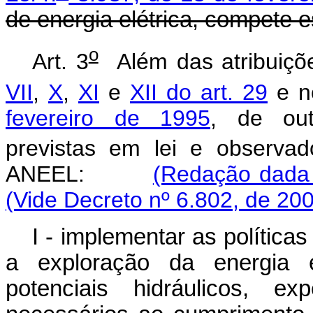
de energia elétrica, compete
o
Art. 3
Além das atribuiçõ
VII
,
X
,
XI
e
XII do art. 29
e 
fevereiro de 1995
, de out
previstas em lei e observa
ANEEL:
(Redação dada 
(Vide Decreto nº 6.802, de 200
I - implementar as políticas
a exploração da energia e
potenciais hidráulicos, e