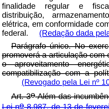
finalidade regular e fisc
distribuição, armazenamen
elétrica, em conformidade com 
federal.
(Redação dada pela
Parágrafo único. No exerc
promoverá a articulação com o
o aproveitamento energ
compatibilização com a polít
(Revogado pela Lei nº 1
o
Art. 3
Além das incumbênci
o
Lei n
8.987, de 13 de fevere