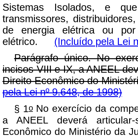
Sistemas Isolados, e qu
transmissores, distribuidore
de energia elétrica ou por
elétrico.
(Incluído pela Lei 
Parágrafo único. No exer
incisos VIII e IX, a ANEEL dev
Direito Econômico do M
pela Lei nº 9.648, de 1998)
o
§ 1
No exercício da competê
a ANEEL deverá articular-
Econômico do Ministé