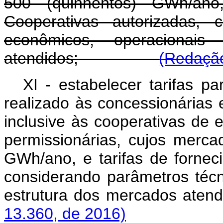
500 (quinhentos) GWh/ano
Cooperativas autorizadas, 
econômicos, operacionai
atendidos;
(Redação
XI - estabelecer tarifas p
realizado às concessionárias e
inclusive às cooperativas de 
permissionárias, cujos merca
GWh/ano, e tarifas de fornec
considerando parâmetros técn
estrutura dos mercados at
13.360, de 2016)