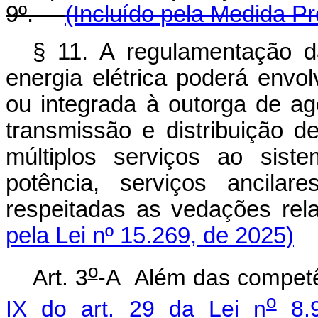
9º.
(Incluído pela Medida Pr
§ 11. A regulamentação 
energia elétrica poderá env
ou integrada à outorga de ag
transmissão e distribuição d
múltiplos serviços ao sistema
potência, serviços ancilar
respeitadas as vedações r
pela Lei nº 15.269, de 2025)
o
Art. 3
-A Além das competê
o
IX do art. 29 da Lei n
8.9