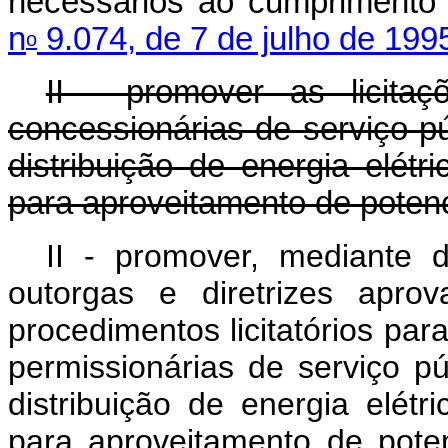
necessários ao cumprimento
n
9.074, de 7 de julho de 199
o
II - promover as licita
concessionárias de serviço p
distribuição de energia elét
para aproveitamento de potenci
II - promover, mediante
outorgas e diretrizes apro
procedimentos licitatórios par
permissionárias de serviço p
distribuição de energia elét
para aproveitamento 