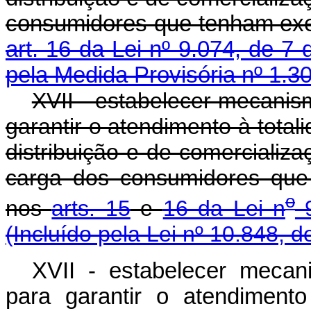
consumidores que tenham exe
art. 16 da Lei nº 9.074, de 7 
pela Medida Provisória nº 1.3
XVII - estabelecer mecanis
garantir o atendimento à tota
distribuição e de comercializ
carga dos consumidores que
o
nos
arts. 15
e
16 da Lei n
9
(Incluído pela Lei nº 10.848, d
XVII - estabelecer mecan
para garantir o atendimen