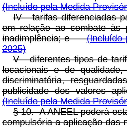
(Incluído pela Medida Provisór
IV - tarifas diferenciadas
em relação ao combate às p
inadimplência; e
(Incluído
2025)
V - diferentes tipos de tar
locacionais e de qualidade
discriminatória, resguardad
publicidade dos valores ap
(Incluído pela Medida Provisór
§ 10. A ANEEL poderá estab
compulsória a aplicação das m