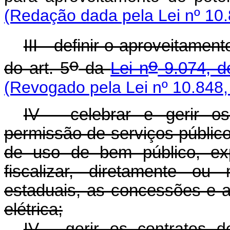
(Redação dada pela Lei nº 10.
III - definir o aproveitame
o
o
do art. 5
da
Lei n
9.074, d
(Revogado pela Lei nº 10.848,
IV - celebrar e gerir o
permissão de serviços público
de uso de bem público, ex
fiscalizar, diretamente o
estaduais, as concessões e a
elétrica;
IV - gerir os contratos