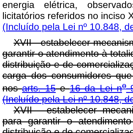
energia elétrica, observa
licitatórios referidos no inciso
(Incluído pela Lei nº 10.848, d
XVII - estabelecer mecanis
garantir o atendimento à tota
distribuição e de comercializ
carga dos consumidores que
o
nos
arts. 15
e
16 da Lei n
9
(Incluído pela Lei nº 10.848, d
XVII - estabelecer mecan
para garantir o atendimen
distribuição e de comercializa