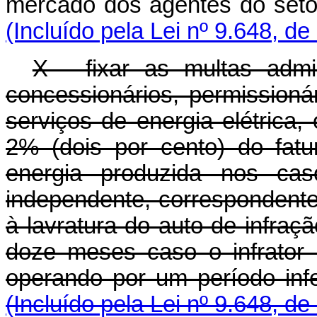
mercado dos agentes do
(Incluído pela Lei nº 9.648, de
X - fixar as multas admi
concessionários, permissioná
serviços de energia elétrica, 
2% (dois por cento) do fat
energia produzida nos ca
independente, correspondente
à lavratura do auto de infra
doze meses caso o infrator
operando por um perí
(Incluído pela Lei nº 9.648, de