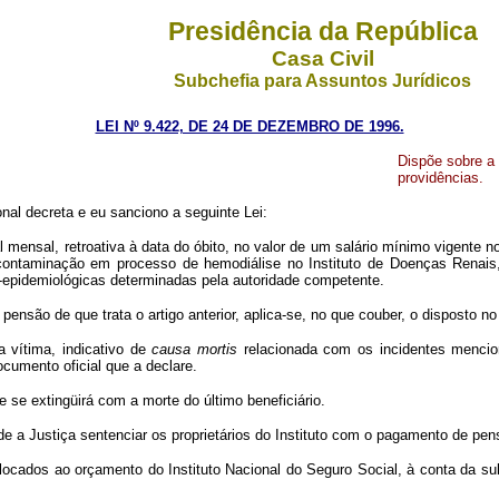
Presidência da República
Casa Civil
Subchefia para Assuntos Jurídicos
LEI Nº 9.422, DE 24 DE DEZEMBRO DE 1996.
Dispõe sobre a
providências.
al decreta e eu sanciono a seguinte Lei:
l mensal, retroativa à data do óbito, no valor de um salário mínimo vigent
por contaminação em processo de hemodiálise no Instituto de Doenças Rena
o-epidemiológicas determinadas pela autoridade competente.
ensão de que trata o artigo anterior, aplica-se, no que couber, o disposto n
a vítima, indicativo de
causa mortis
relacionada com os incidentes mencio
documento oficial que a declare.
e se extingüirá com a morte do último beneficiário.
 de a Justiça sentenciar os proprietários do Instituto com o pagamento de p
alocados ao orçamento do Instituto Nacional do Seguro Social, à conta da s