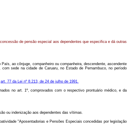
 concessão de pensão especial aos dependentes que especifica e dá outras
e no País, ao cônjuge, companheiro ou companheira, descendente, ascendente
is, com sede na cidade de Caruaru, no Estado de Pernambuco, no período
o
art. 77 da Lei nº 8.213, de 24 de julho de 1991.
nados no art. 1º, comprovados com o respectivo prontuário médico, e da
ensão ou indenização aos dependentes das vítimas.
ubatividade "Aposentadorias e Pensões Especiais concedidas por legislação