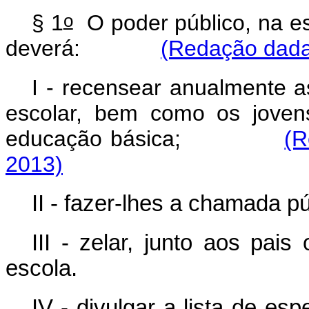
o
§ 1
O poder público, na es
deverá:
(Redação dada 
I - recensear anualmente a
escolar, bem como os joven
educação básica;
(R
2013)
II - fazer-lhes a chamada pú
III - zelar, junto aos pai
escola.
IV - divulgar a lista de e