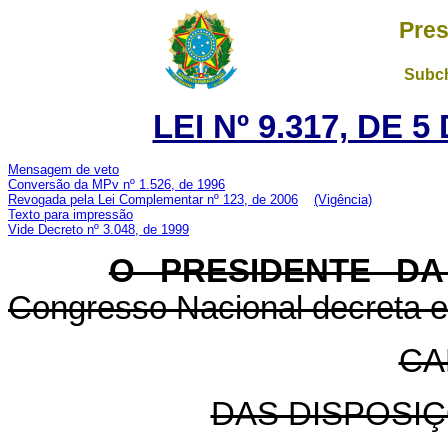
Pres
Subch
LEI Nº 9.317, DE 
Mensagem de veto
Conversão da MPv nº 1.526, de 1996
Revogada pela Lei Complementar nº 123, de 2006
(Vigência)
Texto para impressão
Vide Decreto nº 3.048, de 1999
O PRESIDENTE D
Congresso Nacional decreta e
CA
DAS DISPOSI