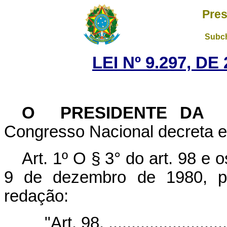
Pres
Subch
LEI Nº 9.297, D
O PRESIDENTE DA 
Congresso Nacional decreta e 
Art. 1º O § 3° do art. 98 e 
9 de dezembro de 1980, p
redação:
"Art. 98. ............................