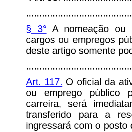
........................................
§ 3°
A nomeação ou ad
cargos ou empregos públ
deste artigo somente pod
........................................
Art. 117.
O oficial da at
ou emprego público p
carreira, será imedia
transferido para a re
ingressará com o posto 