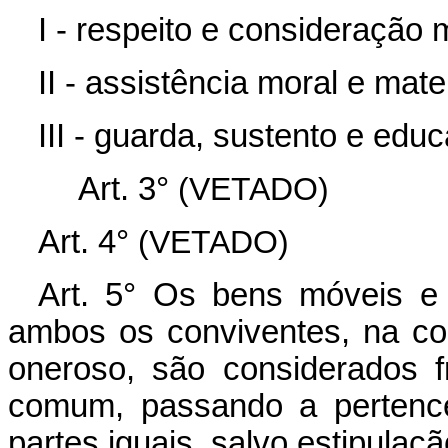
I - respeito e consideração 
II - assistência moral e mate
III - guarda, sustento e edu
Art. 3°
(VETADO)
Art. 4°
(VETADO)
Art. 5° Os bens móveis e 
ambos os conviventes, na con
oneroso, são considerados f
comum, passando a pertenc
partes iguais, salvo estipulaçã