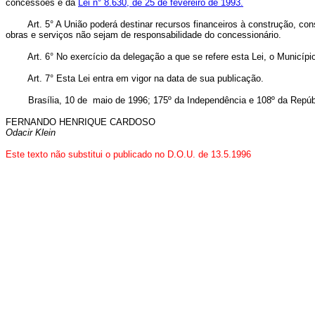
concessões e da
Lei n° 8.630, de 25 de fevereiro de 1993.
Art. 5° A União poderá destinar recursos financeiros à construção, co
obras e serviços não sejam de responsabilidade do concessionário.
Art. 6° No exercício da delegação a que se refere esta Lei, o Municíp
Art. 7° Esta Lei entra em vigor na data de sua publicação.
Brasília, 10 de maio de 1996; 175º da Independência e 108º da Repúb
FERNANDO HENRIQUE CARDOSO
Odacir Klein
Este texto não substitui o publicado no D.O.U. de 13.5.1996