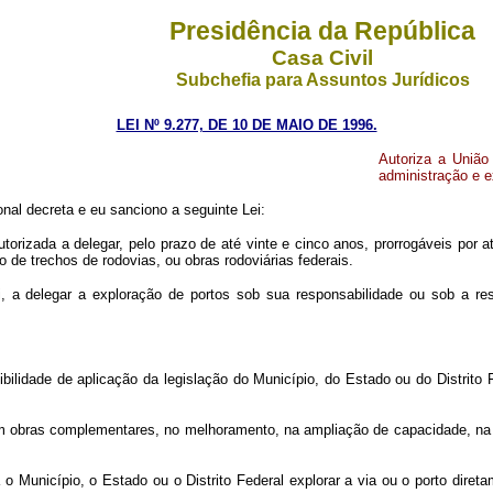
Presidência da República
Casa Civil
Subchefia para Assuntos Jurídicos
LEI Nº 9.277, DE 10 DE MAIO DE 1996.
Autoriza a União
administração e e
al decreta e eu sanciono a seguinte Lei:
autorizada a delegar, pelo prazo de até vinte e cinco anos, prorrogáveis por 
o de trechos de rodovias, ou obras rodoviárias federais.
i, a delegar a exploração de portos sob sua responsabilidade ou sob a re
ade de aplicação da legislação do Município, do Estado ou do Distrito Fed
m obras complementares, no melhoramento, na ampliação de capacidade, na c
 o Município, o Estado ou o Distrito Federal explorar a via ou o porto dir