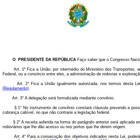
O PRESIDENTE DA REPÚBLICA
Faço saber que o Congresso Nacion
Art. 1º Fica a União, por intermédio do Ministério dos Transportes, 
Federal, ou a consórcio entre eles, a administração de rodovias e exploraçã
Art. 2° Fica a União igualmente autorizada, nos termos desta Le
(Regulamento)
Art. 3° A delegação será formalizada mediante convênio.
§ 1° No instrumento de convênio constará cláusula prevendo a possibilid
cobrança cabível, no que não contrarie a legislação federal.
§ 2° A receita auferida na forma do parágrafo anterior será aplicada e
rodoviários que lhe dão acesso ou nos portos que lhe derem origem.
Art. 4° Para a consecução dos objetivos indicados nesta Lei, poderá