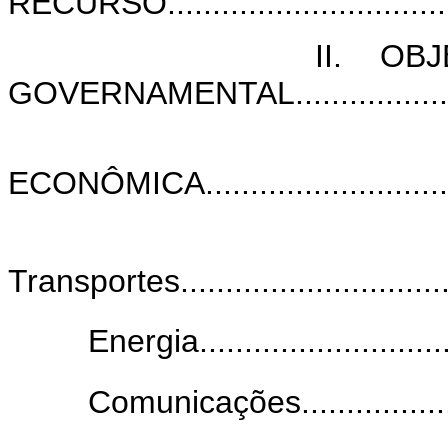
RECURSO...................................
II. OBJETIVOS
GOVERNAMENTAL.....................
INFRA-
ECONÔMICA................................
Transportes..................................
Energia...............................
Comunicações.......................