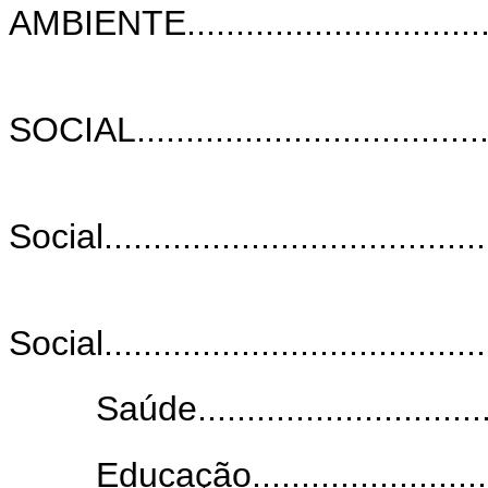
AMBIENTE....................................
SOCIAL......................................
Social........................................
Social........................................
Saúde................................
Educação.............................