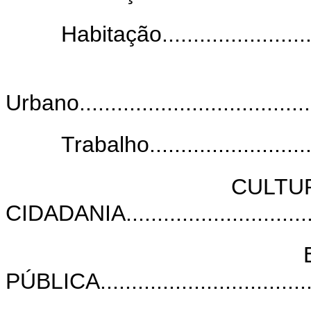
Habitação............................
Urbano.......................................
Trabalho.............................
CULTU
CIDADANIA...............................
PÚBLICA....................................