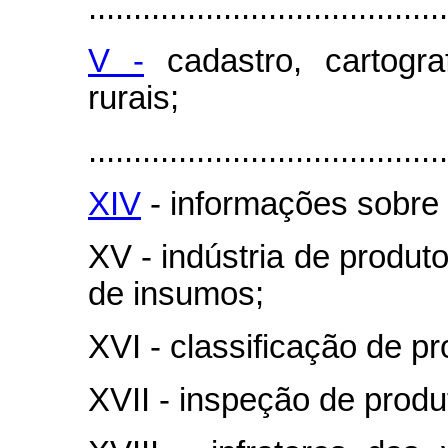
........................................
V -
cadastro, cartogra
rurais;
........................................
XIV
- informações sobre
XV - indústria de produt
de insumos;
XVI - classificação de p
XVII - inspeção de produ