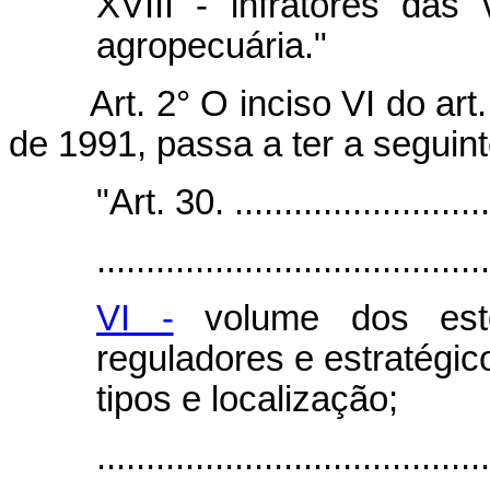
XVIII - infratores das 
agropecuária."
Art. 2° O inciso VI do art
de 1991, passa a ter a seguin
"Art. 30. ............................
........................................
VI -
volume dos esto
reguladores e estratégic
tipos e localização;
.......................................