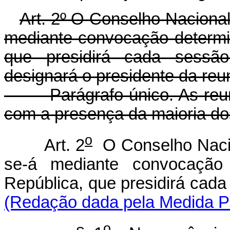
Art. 2º O Conselho Nacional
mediante convocação determi
que presidirá cada sessão
designará o presidente da reu
Parágrafo único. As reuniõ
com a presença da maioria d
o
Art. 2
O Conselho Nacion
se-á mediante convocação 
República, que presidirá cada
(Redação dada pela Medida Pr
o