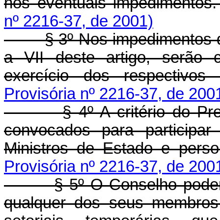
nos eventuais impedimentos
nº 2216-37, de 2001)
§ 3º Nos impedimentos dos 
a VII deste artigo, serão
exercício dos respectivos
Provisória nº 2216-37, de 200
§ 4º A critério do Presid
convocados para participar
Ministros de Estado e perso
Provisória nº 2216-37, de 200
§ 5º O Conselho poderá co
qualquer dos seus membros,