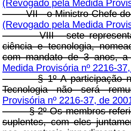
(Revogado pela Medida Provis
VII - o Ministro-Chefe do 
(Revogado pela Medida Provis
VIII - sete representant
ciência e tecnologia, nomea
com mandato de 3 anos, a
Medida Provisória nº 2216-37,
§ 1º A participação no C
Tecnologia não será rem
Provisória nº 2216-37, de 200
§ 2º Os membros referidos 
suplentes, com eles juntame