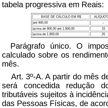
tabela progressiva em Reais:
BASE DE CÁLCULO EM R$
ALÍQUO
-
até 900,00
acima de 900,00 até 1.800,00
15
acima de 1.800,00
25
Parágrafo único. O impos
calculado sobre os rendimen
mês.
Art. 3º-A. A partir do mês 
será concedida redução d
tributáveis sujeitos à incidê
das Pessoas Físicas, de aco