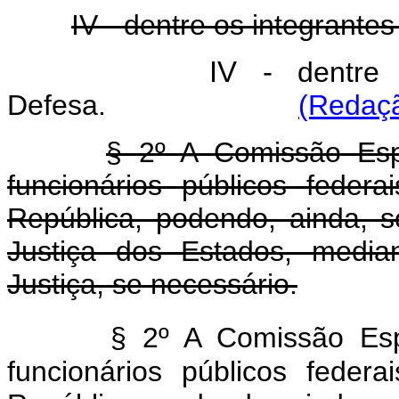
IV - dentre os integrante
IV -
dentre
Defesa.
(Redaçã
§ 2º A Comissão Esp
funcionários públicos feder
República, podendo, ainda, so
Justiça dos Estados, media
Justiça, se necessário.
§ 2º A Comissão Esp
funcionários públicos feder