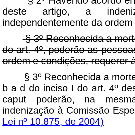
§ 2º Havendo acordo en
deste artigo, a inden
independentemente da ordem n
§ 3º Reconhecida a morte
do art. 4º, poderão as pess
ordem e condições, requerer 
§ 3º Reconhecida a morte
b a d do inciso I do art. 4º 
caput poderão, na mesma
indenização à Comissã
Lei nº 10.875, de 2004)