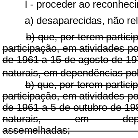
I - proceder ao reconhec
a) desaparecidas, não re
b) que, por terem partic
participação, em atividades po
de 1961 a 15 de agosto de 19
naturais, em dependências po
b) que, por terem partic
participação, em atividades po
de 1961 a 5 de outubro de 19
naturais, em depe
assemelhadas