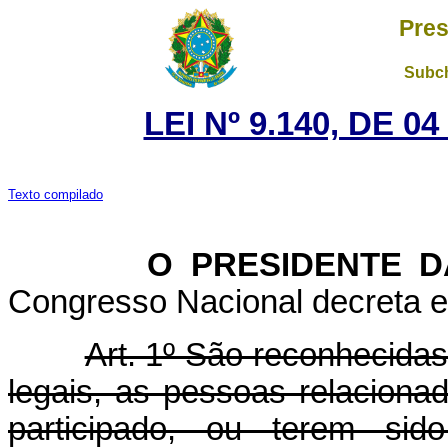
Pres
Subch
LEI Nº 9.140, DE 
Texto compilado
O PRESIDENTE DA 
Congresso Nacional decreta e 
Art. 1º São reconhecidas
legais, as pessoas relaciona
participado, ou terem sid