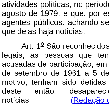
atividades políticas, no perí
agosto de 1979, e que, por e
agentes públicos, achando-s
que delas haja notícias.
o
Art. 1
São reconhecidos 
legais, as pessoas que ten
acusadas de participação, em a
de setembro de 1961 a 5 de
motivo, tenham sido detidas
deste então, desapar
notícias
(Redação d