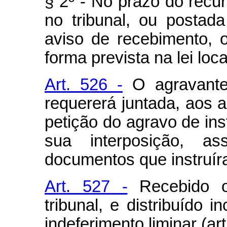
§ 2º - No prazo do recur
no tribunal, ou postad
aviso de recebimento, o
forma prevista na lei loca
Art. 526 -
O agravante,
requererá juntada, aos 
petição do agravo de in
sua interposição, 
documentos que instruír
Art. 527 -
Recebido o
tribunal, e distribuído i
indeferimento liminar (art