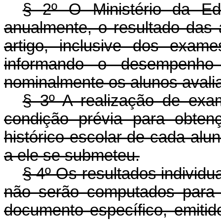
§ 2º O Ministério da Ed
anualmente, o resultado das 
artigo, inclusive dos exame
informando o desempenho 
nominalmente os alunos avali
§ 3º A realização de exam
condição prévia para obten
histórico escolar de cada alu
a ele se submeteu.
§ 4º Os resultados individ
não serão computados para 
documento específico, emitid