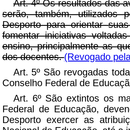
Art. 4º Os resultados das av
serão, também, utilizados 
Desporto para orientar sua
fomentar iniciativas voltad
ensino, principalmente as qu
dos docentes.
(Revogado pela 
Art. 5º São revogadas toda
Conselho Federal de Educação
Art. 6º São extintos os 
Federal de Educação, deven
Desporto exercer as atribu