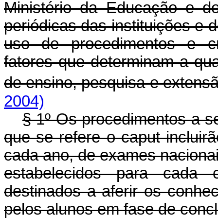
Ministério da Educação e do
periódicas das instituições e 
uso de procedimentos e cri
fatores que determinam a qual
de ensino, pesquisa e extensã
2004)
§ 1º Os procedimentos a s
que se refere o caput incluir
cada ano, de exames naciona
estabelecidos para cada c
destinados a aferir os conhe
pelos alunos em fase de conc