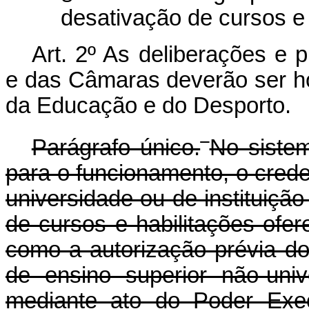
desativação de cursos e 
Art. 2º As deliberações e
e das Câmaras deverão ser h
da Educação e do Desporto.
Parágrafo único.
No sistem
para o funcionamento, o cred
universidade ou de instituição
de cursos e habilitações ofer
como a autorização prévia dos
de ensino superior não-unive
mediante ato do Poder Exec