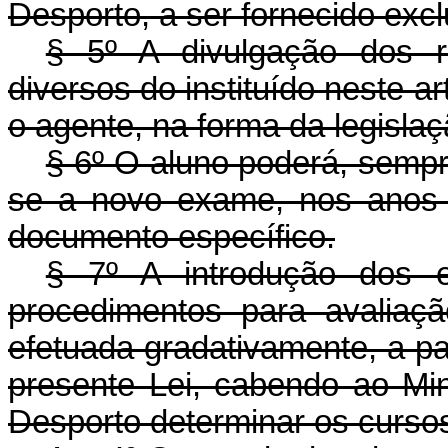
Desporto, a ser fornecido exc
§ 5º A divulgação dos r
diversos do instituído neste ar
o agente, na forma da legislaç
§ 6º O aluno poderá, sempr
se a novo exame, nos anos 
documento específico.
§ 7º A introdução dos 
procedimentos para avaliaç
efetuada gradativamente, a pa
presente Lei, cabendo ao Mi
Desporto determinar os curso