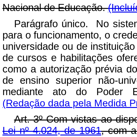
Nacional de Educação.
(Inclu
Parágrafo único. No sistem
para o funcionamento, o cred
universidade ou de instituição
de cursos e habilitações ofer
como a autorização prévia dos
de ensino superior não-unive
mediante ato do Poder Ex
(Redação dada pela Medida Pro
Art. 3º Com vistas ao disp
Lei nº 4.024, de 1961
, com a