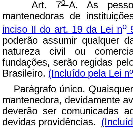
o
Art. 7
-A. As pessoa
mantenedoras de instituiçõe
o
inciso II do art. 19 da Lei n
9
poderão assumir qualquer da
natureza civil ou comerci
fundações, serão regidas pelo
Brasileiro.
(Incluído pela Lei n
Parágrafo único. Quaisquer
mantenedora, devidamente av
deverão ser comunicadas ao
devidas providências.
(Incluí