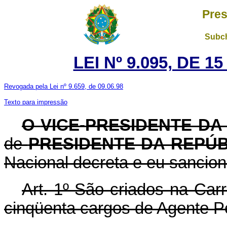
Pres
Subch
LEI Nº 9.095, DE 
Revogada pela Lei nº 9.659, de 09.06.98
Texto para impressão
O
VICE-PRESIDENTE DA
de
PRESIDENTE DA REPÚ
Nacional decreta e eu sancion
Art. 1º São criados na Carre
cinqüenta cargos de Agente Pe