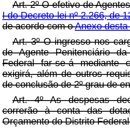
Art. 2º O efetivo de Agente
I do Decreto-lei nº 2.266, de
de acordo com o
Anexo desta 
Art. 3º O ingresso nos car
de Agente Penitenciário da C
Federal far-se-á mediante 
exigirá, além de outros requi
de conclusão de 2º grau de en
Art. 4º As despesas dec
correrão à conta das dota
Orçamento do Distrito Federal